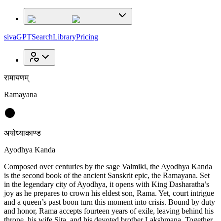
sivaGPT
Search
Library
Pricing
रामायणम्
Ramayana
अयोध्याकाण्ड
Ayodhya Kanda
Composed over centuries by the sage Valmiki, the Ayodhya Kanda
is the second book of the ancient Sanskrit epic, the Ramayana. Set
in the legendary city of Ayodhya, it opens with King Dasharatha’s
joy as he prepares to crown his eldest son, Rama. Yet, court intrigue
and a queen’s past boon turn this moment into crisis. Bound by duty
and honor, Rama accepts fourteen years of exile, leaving behind his
throne, his wife Sita, and his devoted brother Lakshmana. Together,