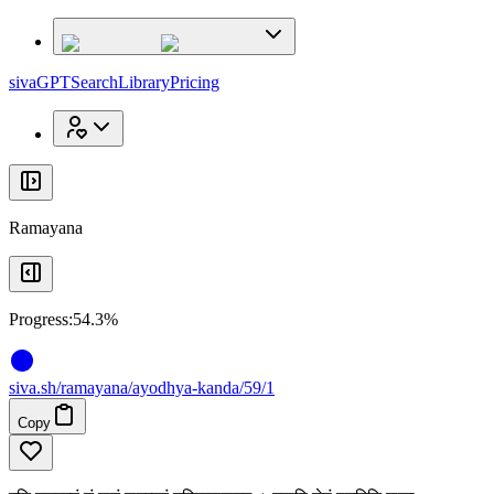
x
x
sivaGPT
Search
Library
Pricing
Ramayana
Progress:
54.3%
siva
.
sh
/ramayana/ayodhya-kanda/59/1
Copy