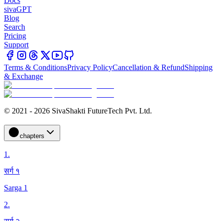
Docs
sivaGPT
Blog
Search
Pricing
Support
Terms & Conditions
Privacy Policy
Cancellation & Refund
Shipping
& Exchange
© 2021 - 2026 SivaShakti FutureTech Pvt. Ltd.
chapters
1
.
सर्ग १
Sarga 1
2
.