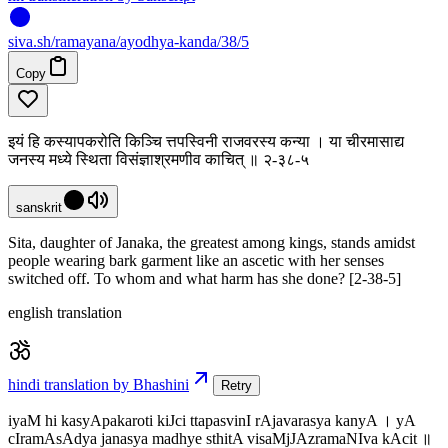
siva
.
sh
/ramayana/ayodhya-kanda/38/5
Copy
इयं हि कस्यापकरोति किञ्चि त्तपस्विनी राजवरस्य कन्या । या चीरमासाद्य
जनस्य मध्ये स्थिता विसंज्ञाश्रमणीव काचित् ॥ २-३८-५
sanskrit
Sita, daughter of Janaka, the greatest among kings, stands amidst
people wearing bark garment like an ascetic with her senses
switched off. To whom and what harm has she done? [2-38-5]
english translation
hindi translation by Bhashini
Retry
iyaM hi kasyApakaroti kiJci ttapasvinI rAjavarasya kanyA । yA
cIramAsAdya janasya madhye sthitA visaMjJAzramaNIva kAcit ॥