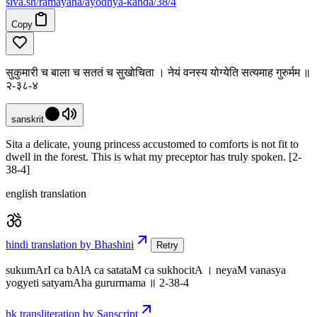
siva
.
sh
/ramayana/ayodhya-kanda/38/4
Copy
सुकुमारी च बाला च सततं च सुखोचिता । नेयं वनस्य योग्येति सत्यमाह गुरुर्मम ॥
२-३८-४
sanskrit
Sita a delicate, young princess accustomed to comforts is not fit to
dwell in the forest. This is what my preceptor has truly spoken. [2-
38-4]
english translation
hindi translation by Bhashini
Retry
sukumArI ca bAlA ca satataM ca sukhocitA । neyaM vanasya
yogyeti satyamAha gururmama ॥ 2-38-4
hk transliteration by Sanscript