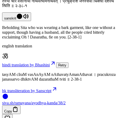
तस्यां चीरं वसानायां नाथवत्यामनाथवत् । प्रचुक्रोश जनस्सर्वो धिक्त्वां दशरथं
त्विति ॥ २-३८-१
sanskrit
Beholding Sita who was wearing a bark garment, like one without a
support, though having a husband, all the people cried bitterly
exclaiming Oh ! Dasaratha, fie on you. [2-38-1]
english translation
hindi translation by Bhashini
Retry
tasyAM cIraM vasAnAyAM nAthavatyAmanAthavat । pracukroza
janassarvo dhiktvAM dazarathaM tviti ॥ 2-38-1
hk transliteration by Sanscript
siva
.
sh
/ramayana/ayodhya-kanda/38/2
Copy