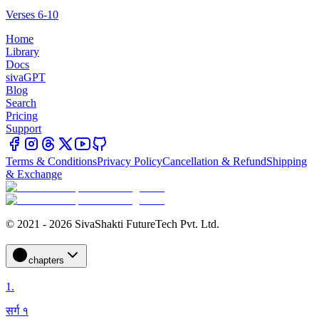
Verses 6-10
Home
Library
Docs
sivaGPT
Blog
Search
Pricing
Support
Terms & Conditions
Privacy Policy
Cancellation & Refund
Shipping
& Exchange
© 2021 - 2026 SivaShakti FutureTech Pvt. Ltd.
chapters
1
.
सर्ग १