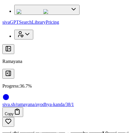
x
x
sivaGPT
Search
Library
Pricing
Ramayana
Progress:
36.7%
siva
.
sh
/ramayana/ayodhya-kanda/38/1
Copy