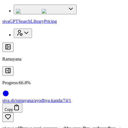
x
x
sivaGPT
Search
Library
Pricing
Ramayana
Progress:
66.8%
siva
.
sh
/ramayana/ayodhya-kanda/74/1
Copy