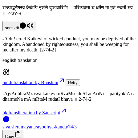
राज्याद्भ्रंशस्व कैकेयि नृशंसे दुष्टचारिणि । परित्यक्ता च धर्मेण मा मृतं रुदती भव
॥ २-७४-२
sanskrit
- 'Oh ! cruel Kaikeyi of wicked conduct, you may be deprived of the
kingdom. Abandoned by righteousness, you shall be weeping for
me after my death. [2-74-2]
english translation
hindi translation by Bhashini
Retry
rAjyAdbhraMzasva kaikeyi nRzaMse duSTacAriNi । parityaktA ca
dharmeNa mA mRtaM rudatI bhava ॥ 2-74-2
hk transliteration by Sanscript
siva
.
sh
/ramayana/ayodhya-kanda/74/3
Copy