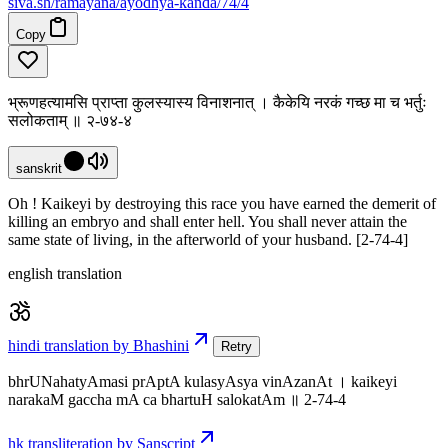
siva
.
sh
/ramayana/ayodhya-kanda/74/4
Copy
भ्रूणहत्यामसि प्राप्ता कुलस्यास्य विनाशनात् । कैकेयि नरकं गच्छ मा च भर्तुः
सलोकताम् ॥ २-७४-४
sanskrit
Oh ! Kaikeyi by destroying this race you have earned the demerit of
killing an embryo and shall enter hell. You shall never attain the
same state of living, in the afterworld of your husband. [2-74-4]
english translation
hindi translation by Bhashini
Retry
bhrUNahatyAmasi prAptA kulasyAsya vinAzanAt । kaikeyi
narakaM gaccha mA ca bhartuH salokatAm ॥ 2-74-4
hk transliteration by Sanscript