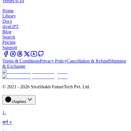
Verses 6-10
Home
Library
Docs
sivaGPT
Blog
Search
Pricing
Support
Terms & Conditions
Privacy Policy
Cancellation & Refund
Shipping
& Exchange
© 2021 - 2026 SivaShakti FutureTech Pvt. Ltd.
chapters
1
.
सर्ग १