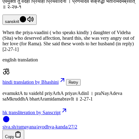
एवमुक्ता तु वैदेही प्रियार्हा प्रियवादिनी । प्रणयादेव संक्रुद्धा भर्तारमिदमब्रवीत्
॥ २-२७-१
sanskrit
When the priya-vaadini ( who speaks kindly ) daughter of Videha
(Sita) who deserved affection, heard this, she was very angry out of
her love (for Rama). She said these words to her husband (in reply)
[2-27-1]
english translation
hindi translation by Bhashini
Retry
evamuktA tu vaidehI priyArhA priyavAdinI । praNayAdeva
saMkruddhA bhartAramidamabravIt ॥ 2-27-1
hk transliteration by Sanscript
siva
.
sh
/ramayana/ayodhya-kanda/27/2
Copy