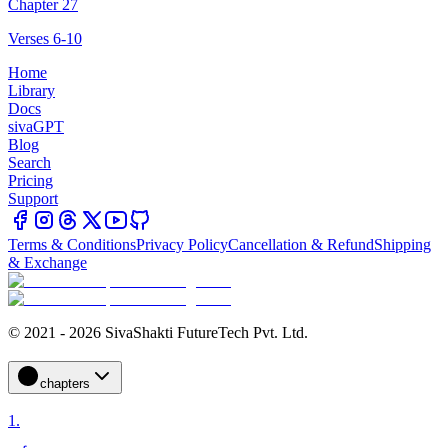
Chapter 27
Verses 6-10
Home
Library
Docs
sivaGPT
Blog
Search
Pricing
Support
Terms & Conditions
Privacy Policy
Cancellation & Refund
Shipping
& Exchange
© 2021 - 2026 SivaShakti FutureTech Pvt. Ltd.
chapters
1
.