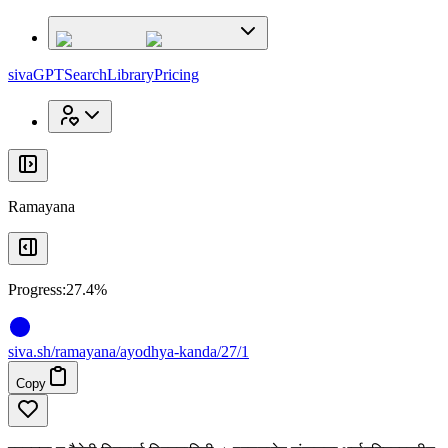
x
x
sivaGPT
Search
Library
Pricing
Ramayana
Progress:
27.4%
siva
.
sh
/ramayana/ayodhya-kanda/27/1
Copy