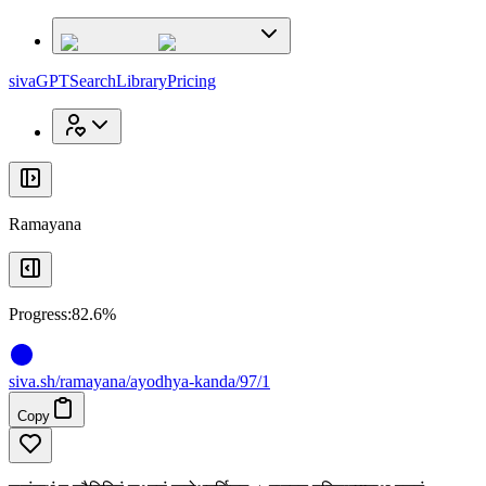
x
x
sivaGPT
Search
Library
Pricing
Ramayana
Progress:
82.6%
siva
.
sh
/ramayana/ayodhya-kanda/97/1
Copy