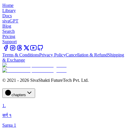
Home
Library
Docs
sivaGPT
Blog
Search
Pricing
Support
Terms & Conditions
Privacy Policy
Cancellation & Refund
Shipping
& Exchange
© 2021 - 2026 SivaShakti FutureTech Pvt. Ltd.
chapters
1
.
सर्ग १
Sarga 1