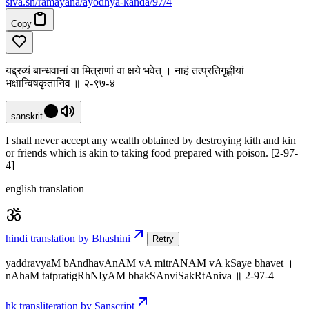
siva
.
sh
/ramayana/ayodhya-kanda/97/4
Copy
यद्द्रव्यं बान्धवानां वा मित्राणां वा क्षये भवेत् । नाहं तत्प्रतिगृह्णीयां
भक्षान्विषकृतानिव ॥ २-९७-४
sanskrit
I shall never accept any wealth obtained by destroying kith and kin
or friends which is akin to taking food prepared with poison. [2-97-
4]
english translation
hindi translation by Bhashini
Retry
yaddravyaM bAndhavAnAM vA mitrANAM vA kSaye bhavet ।
nAhaM tatpratigRhNIyAM bhakSAnviSakRtAniva ॥ 2-97-4
hk transliteration by Sanscript