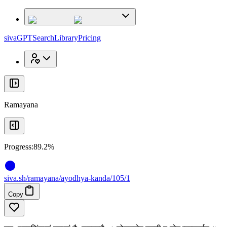
x
x
sivaGPT
Search
Library
Pricing
Ramayana
Progress:
89.2%
siva
.
sh
/ramayana/ayodhya-kanda/105/1
Copy