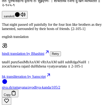
ततः पुरुषसिंहानां वृतानां तैः सुहृद्गणैः । शोचतामेव रजनी दुःखेन व्यत्यवर्तत ॥
२-१०५-१
sanskrit
That night passed off painfully for the four lion like brothers as they
lamented, surrounded by their hosts of friends. [2-105-1]
english translation
hindi translation by Bhashini
Retry
tataH puruSasiMhAnAM vRtAnAM taiH suhRdgaNaiH ।
zocatAmeva rajanI duHkhena vyatyavartata ॥ 2-105-1
hk transliteration by Sanscript
siva
.
sh
/ramayana/ayodhya-kanda/105/2
Copy