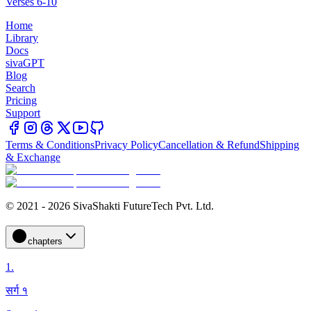
Verses 6-10
Home
Library
Docs
sivaGPT
Blog
Search
Pricing
Support
Terms & Conditions
Privacy Policy
Cancellation & Refund
Shipping
& Exchange
© 2021 - 2026 SivaShakti FutureTech Pvt. Ltd.
chapters
1
.
सर्ग १