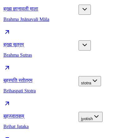
ब्रह्म ज्ञानावली माला
Brahma Jnānavali Māla
ब्रह्म सूत्रम्
Brahma Sutras
बृहस्पति स्तोत्रम
stotra
Brihaspati Stotra
बृहज्जातकम्
jyotish
Brihat Jataka