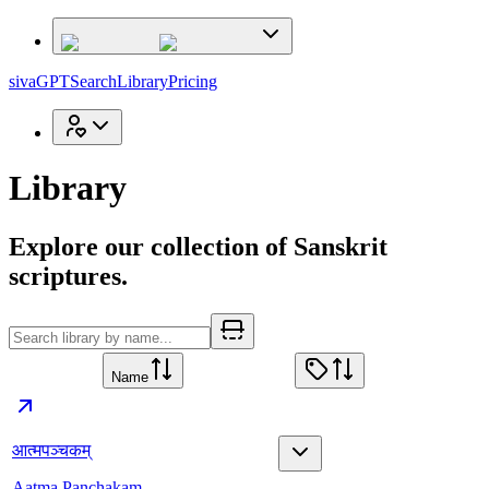
sivaGPT
Search
Library
Pricing
Library
Explore our collection of Sanskrit
scriptures.
Name
आत्मपञ्चकम्
Aatma Panchakam