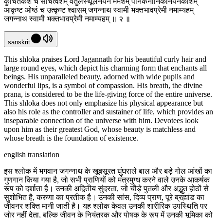
कुंचितकेशं च संचित्वेशम् वर्तुलस्थूलनयनं ममेशम् पीनकनीनिकानयनकोशम्
आकृष्ट ओष्ठं च उत्कृष्ट श्वासम् जगन्नाथ स्वामी भक्तभावप्रेमी नमाम्यहम्
जगन्नाथ स्वामी भक्तभावप्रेमी नमाम्यहम् ॥ २ ॥
sanskrit
This shloka praises Lord Jagannath for his beautiful curly hair and
large round eyes, which depict his charming form that enchants all
beings. His unparalleled beauty, adorned with wide pupils and
wonderful lips, is a symbol of compassion. His breath, the divine
prana, is considered to be the life-giving force of the entire universe.
This shloka does not only emphasize his physical appearance but
also his role as the controller and sustainer of life, which provides an
inseparable connection of the universe with him. Devotees look
upon him as their greatest God, whose beauty is matchless and
whose breath is the foundation of existence.
english translation
इस श्लोक में भगवान जगन्नाथ के खूबसूरत घुंघराले बाल और बड़े गोल आंखों का
गुणगान किया गया है, जो सभी प्राणियों को मंत्रमुग्ध करने वाले उनके आकर्षक
रूप को दर्शाता है। उनकी अद्वितीय सुंदरता, जो चौड़े पुतली और अद्भुत होठों से
सुशोभित है, करुणा का प्रतीक है। उनकी सांस, दिव्य प्राण, पूरे ब्रह्मांड का
जीवनर शक्ति मानी जाती है। यह श्लोक केवल उनकी शारीरिक उपस्थिति पर
जोर नहीं देता, बल्कि जीवन के नियंत्रक और पोषक के रूप में उनकी भूमिका को