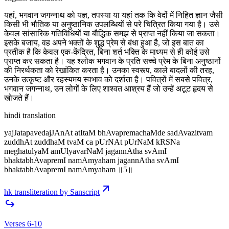
यहां, भगवान जगन्नाथ को यज्ञ, तपस्या या यहां तक कि वेदों में निहित ज्ञान जैसी
किसी भी भौतिक या अनुष्ठानिक उपलब्धियों से परे चित्रित किया गया है। उसे
केवल सांसारिक गतिविधियों या बौद्धिक समझ से प्राप्त नहीं किया जा सकता।
इसके बजाय, वह अपने भक्तों के शुद्ध प्रेम से बंधा हुआ है, जो इस बात का
प्रतीक है कि केवल एक-केंद्रित, बिना शर्त भक्ति के माध्यम से ही कोई उसे
प्राप्त कर सकता है। यह श्लोक भगवान के प्रति सच्चे प्रेम के बिना अनुष्ठानों
की निरर्थकता को रेखांकित करता है। उनका स्वरूप, काले बादलों की तरह,
उनके उत्कृष्ट और रहस्यमय स्वभाव को दर्शाता है। पवित्रों में सबसे पवित्र,
भगवान जगन्नाथ, उन लोगों के लिए शाश्वत आश्रय हैं जो उन्हें अटूट हृदय से
खोजते हैं।
hindi translation
yajJatapavedajJAnAt atItaM bhAvapremachaMde sadAvazitvam
zuddhAt zuddhaM tvaM ca pUrNAt pUrNaM kRSNa
meghatulyaM amUlyavarNaM jagannAtha svAmI
bhaktabhAvapremI namAmyaham jagannAtha svAmI
bhaktabhAvapremI namAmyaham ॥5॥
hk transliteration by Sanscript
Verses 6-10