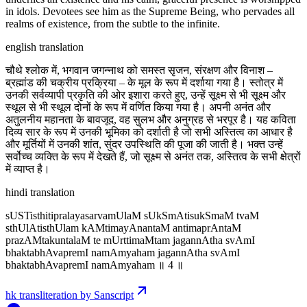
in idols. Devotees see him as the Supreme Being, who pervades all
realms of existence, from the subtle to the infinite.
english translation
चौथे श्लोक में, भगवान जगन्नाथ को समस्त सृजन, संरक्षण और विनाश –
ब्रह्मांड की चक्रीय प्रक्रिया – के मूल के रूप में दर्शाया गया है। स्तोत्र में
उनकी सर्वव्यापी प्रकृति की ओर इशारा करते हुए, उन्हें सूक्ष्म से भी सूक्ष्म और
स्थूल से भी स्थूल दोनों के रूप में वर्णित किया गया है। अपनी अनंत और
अतुलनीय महानता के बावजूद, वह सुलभ और अनुग्रह से भरपूर है। यह कविता
दिव्य सार के रूप में उनकी भूमिका को दर्शाती है जो सभी अस्तित्व का आधार है
और मूर्तियों में उनकी शांत, सुंदर उपस्थिति की पूजा की जाती है। भक्त उन्हें
सर्वोच्च व्यक्ति के रूप में देखते हैं, जो सूक्ष्म से अनंत तक, अस्तित्व के सभी क्षेत्रों
में व्याप्त है।
hindi translation
sUSTisthitipralayasarvamUlaM sUkSmAtisukSmaM tvaM
sthUlAtisthUlam kAMtimayAnantaM antimaprAntaM
prazAMtakuntalaM te mUrttimaMtam jagannAtha svAmI
bhaktabhAvapremI namAmyaham jagannAtha svAmI
bhaktabhAvapremI namAmyaham ॥ 4 ॥
hk transliteration by Sanscript