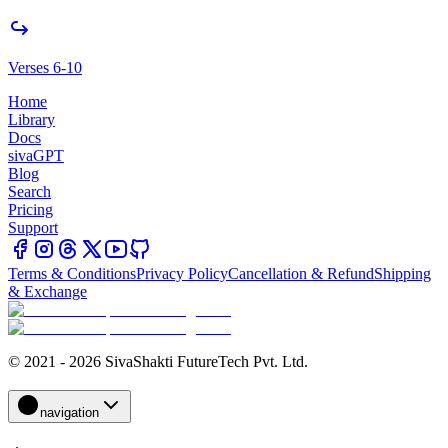
Verses 6-10
Home
Library
Docs
sivaGPT
Blog
Search
Pricing
Support
Terms & Conditions
Privacy Policy
Cancellation & Refund
Shipping
& Exchange
© 2021 - 2026 SivaShakti FutureTech Pvt. Ltd.
navigation