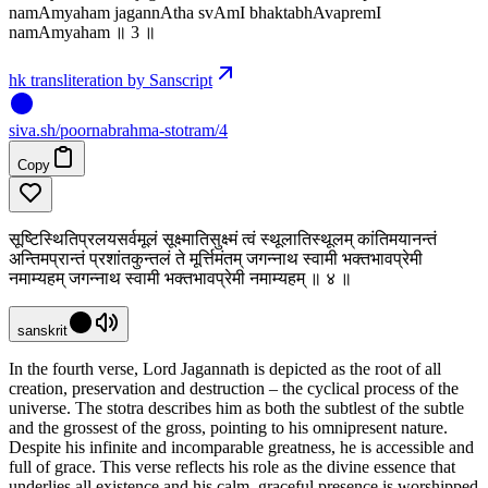
namAmyaham jagannAtha svAmI bhaktabhAvapremI
namAmyaham ॥ 3 ॥
hk transliteration by Sanscript
siva
.
sh
/poornabrahma-stotram/4
Copy
सूष्टिस्थितिप्रलयसर्वमूलं सूक्ष्मातिसुक्ष्मं त्वं स्थूलातिस्थूलम् कांतिमयानन्तं
अन्तिमप्रान्तं प्रशांतकुन्तलं ते मूर्त्तिमंतम् जगन्नाथ स्वामी भक्तभावप्रेमी
नमाम्यहम् जगन्नाथ स्वामी भक्तभावप्रेमी नमाम्यहम् ॥ ४ ॥
sanskrit
In the fourth verse, Lord Jagannath is depicted as the root of all
creation, preservation and destruction – the cyclical process of the
universe. The stotra describes him as both the subtlest of the subtle
and the grossest of the gross, pointing to his omnipresent nature.
Despite his infinite and incomparable greatness, he is accessible and
full of grace. This verse reflects his role as the divine essence that
underlies all existence and his calm, graceful presence is worshipped