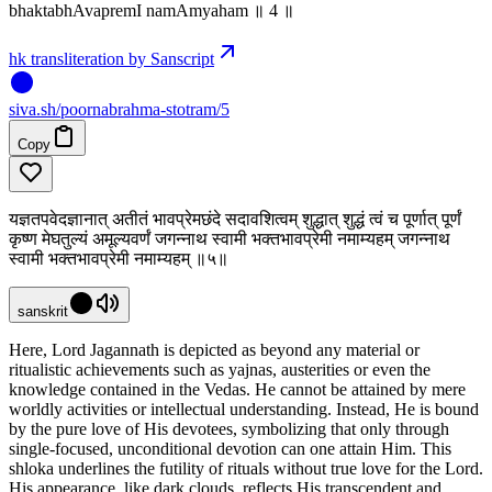
bhaktabhAvapremI namAmyaham ॥ 4 ॥
hk transliteration by Sanscript
siva
.
sh
/poornabrahma-stotram/5
Copy
यज्ञतपवेदज्ञानात् अतीतं भावप्रेमछंदे सदावशित्वम् शुद्धात् शुद्धं त्वं च पूर्णात् पूर्णं
कृष्ण मेघतुल्यं अमूल्यवर्णं जगन्नाथ स्वामी भक्तभावप्रेमी नमाम्यहम् जगन्नाथ
स्वामी भक्तभावप्रेमी नमाम्यहम् ॥५॥
sanskrit
Here, Lord Jagannath is depicted as beyond any material or
ritualistic achievements such as yajnas, austerities or even the
knowledge contained in the Vedas. He cannot be attained by mere
worldly activities or intellectual understanding. Instead, He is bound
by the pure love of His devotees, symbolizing that only through
single-focused, unconditional devotion can one attain Him. This
shloka underlines the futility of rituals without true love for the Lord.
His appearance, like dark clouds, reflects His transcendent and