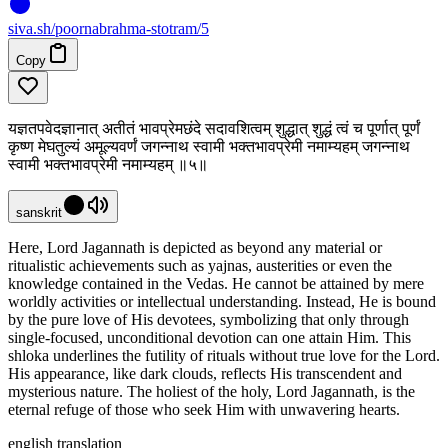
siva
.
sh
/poornabrahma-stotram/5
Copy
यज्ञतपवेदज्ञानात् अतीतं भावप्रेमछंदे सदावशित्वम् शुद्धात् शुद्धं त्वं च पूर्णात् पूर्णं
कृष्ण मेघतुल्यं अमूल्यवर्णं जगन्नाथ स्वामी भक्तभावप्रेमी नमाम्यहम् जगन्नाथ
स्वामी भक्तभावप्रेमी नमाम्यहम् ॥५॥
sanskrit
Here, Lord Jagannath is depicted as beyond any material or
ritualistic achievements such as yajnas, austerities or even the
knowledge contained in the Vedas. He cannot be attained by mere
worldly activities or intellectual understanding. Instead, He is bound
by the pure love of His devotees, symbolizing that only through
single-focused, unconditional devotion can one attain Him. This
shloka underlines the futility of rituals without true love for the Lord.
His appearance, like dark clouds, reflects His transcendent and
mysterious nature. The holiest of the holy, Lord Jagannath, is the
eternal refuge of those who seek Him with unwavering hearts.
english translation