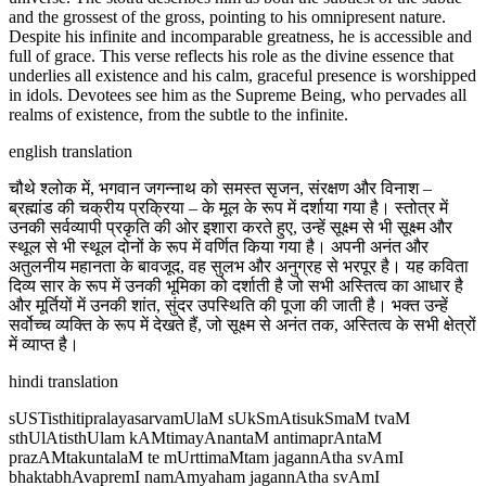
and the grossest of the gross, pointing to his omnipresent nature.
Despite his infinite and incomparable greatness, he is accessible and
full of grace. This verse reflects his role as the divine essence that
underlies all existence and his calm, graceful presence is worshipped
in idols. Devotees see him as the Supreme Being, who pervades all
realms of existence, from the subtle to the infinite.
english translation
चौथे श्लोक में, भगवान जगन्नाथ को समस्त सृजन, संरक्षण और विनाश –
ब्रह्मांड की चक्रीय प्रक्रिया – के मूल के रूप में दर्शाया गया है। स्तोत्र में
उनकी सर्वव्यापी प्रकृति की ओर इशारा करते हुए, उन्हें सूक्ष्म से भी सूक्ष्म और
स्थूल से भी स्थूल दोनों के रूप में वर्णित किया गया है। अपनी अनंत और
अतुलनीय महानता के बावजूद, वह सुलभ और अनुग्रह से भरपूर है। यह कविता
दिव्य सार के रूप में उनकी भूमिका को दर्शाती है जो सभी अस्तित्व का आधार है
और मूर्तियों में उनकी शांत, सुंदर उपस्थिति की पूजा की जाती है। भक्त उन्हें
सर्वोच्च व्यक्ति के रूप में देखते हैं, जो सूक्ष्म से अनंत तक, अस्तित्व के सभी क्षेत्रों
में व्याप्त है।
hindi translation
sUSTisthitipralayasarvamUlaM sUkSmAtisukSmaM tvaM
sthUlAtisthUlam kAMtimayAnantaM antimaprAntaM
prazAMtakuntalaM te mUrttimaMtam jagannAtha svAmI
bhaktabhAvapremI namAmyaham jagannAtha svAmI