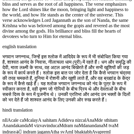
bliss and serves as the root of all happiness. The verse emphasizes
how the Lord shines like the moon, bringing light and happiness to
the world, and how He stands as the center of the universe. This
verse acknowledges Lord Jagannath as the son of Nanda, the same
Krishna who was beloved among the gopis and revered as the most
divine among the gods. His brilliance and bliss fill the hearts of
devotees who turn to Him for eternal bliss.
english translation
भगवान जगन्नाथ, जिन्हें इस श्लोक में आदिदेव के रूप में भी संबोधित किया गया
है, शाश्वत आनंद के निवास, नीलाचला धाम (पुरी) में रहते हैं। धन और समृद्धि की
देवी, माता लक्ष्मी के साथ, वह अटल आनंद बिखेरते हैं और सभी खुशियों की जड़
के रूप में कार्य करते हैं। श्लोक इस बात पर जोर देता है कि कैसे भगवान चंद्रमा
की तरह चमकते हैं, दुनिया में रोशनी और खुशी लाते हैं, और वह ब्रह्मांड के केंद्र
के रूप में कैसे खड़े हैं। यह श्लोक भगवान जगन्नाथ को नंद के पुत्र के रूप में
स्वीकार करता है, वही कृष्ण जो गोपियों के बीच प्रिय थे और देवताओं के बीच
सबसे दिव्य के रूप में पूजनीय थे। उनकी प्रतिभा और आनंद उन भक्तों के दिलों
को भर देते हैं जो शाश्वत आनंद के लिए उनकी ओर रुख करते हैं।
hindi translation
nIlAcale caMcalayA sahitam Adideva nizcalAnaMde sthitam
AnandakandaM vizvavinducaMdram naMdanandanaM tvaM
indrasya॒ indram jagannAtha svAmI bhaktabhAvapremI