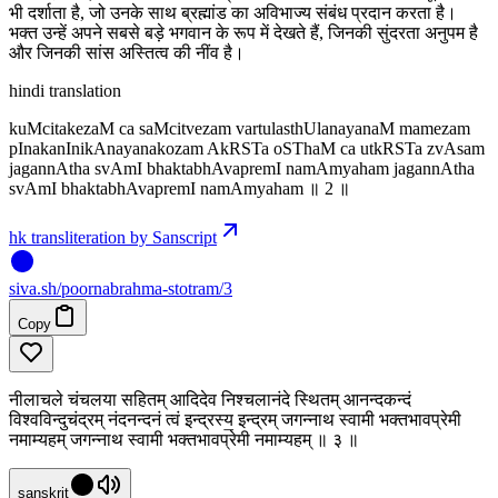
भी दर्शाता है, जो उनके साथ ब्रह्मांड का अविभाज्य संबंध प्रदान करता है।
भक्त उन्हें अपने सबसे बड़े भगवान के रूप में देखते हैं, जिनकी सुंदरता अनुपम है
और जिनकी सांस अस्तित्व की नींव है।
hindi translation
kuMcitakezaM ca saMcitvezam vartulasthUlanayanaM mamezam
pInakanInikAnayanakozam AkRSTa oSThaM ca utkRSTa zvAsam
jagannAtha svAmI bhaktabhAvapremI namAmyaham jagannAtha
svAmI bhaktabhAvapremI namAmyaham ॥ 2 ॥
hk transliteration by Sanscript
siva
.
sh
/poornabrahma-stotram/3
Copy
नीलाचले चंचलया सहितम् आदिदेव निश्चलानंदे स्थितम् आनन्दकन्दं
विश्वविन्दुचंद्रम् नंदनन्दनं त्वं इन्द्रस्य॒ इन्द्रम् जगन्नाथ स्वामी भक्तभावप्रेमी
नमाम्यहम् जगन्नाथ स्वामी भक्तभावप्रेमी नमाम्यहम् ॥ ३ ॥
sanskrit