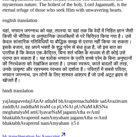
mysterious nature. The holiest of the holy, Lord Jagannath, is the
eternal refuge of those who seek Him with unwavering hearts.
english translation
यहां, भगवान जगन्नाथ को यज्ञ, तपस्या या यहां तक कि वेदों में निहित ज्ञान जैसी
किसी भी भौतिक या अनुष्ठानिक उपलब्धियों से परे चित्रित किया गया है। उसे
केवल सांसारिक गतिविधियों या बौद्धिक समझ से प्राप्त नहीं किया जा सकता।
इसके बजाय, वह अपने भक्तों के शुद्ध प्रेम से बंधा हुआ है, जो इस बात का
प्रतीक है कि केवल एक-केंद्रित, बिना शर्त भक्ति के माध्यम से ही कोई उसे
प्राप्त कर सकता है। यह श्लोक भगवान के प्रति सच्चे प्रेम के बिना अनुष्ठानों
की निरर्थकता को रेखांकित करता है। उनका स्वरूप, काले बादलों की तरह,
उनके उत्कृष्ट और रहस्यमय स्वभाव को दर्शाता है। पवित्रों में सबसे पवित्र,
भगवान जगन्नाथ, उन लोगों के लिए शाश्वत आश्रय हैं जो उन्हें अटूट हृदय से
खोजते हैं।
hindi translation
yajJatapavedajJAnAt atItaM bhAvapremachaMde sadAvazitvam
zuddhAt zuddhaM tvaM ca pUrNAt pUrNaM kRSNa
meghatulyaM amUlyavarNaM jagannAtha svAmI
bhaktabhAvapremI namAmyaham jagannAtha svAmI
bhaktabhAvapremI namAmyaham ॥5॥
hk transliteration by Sanscript