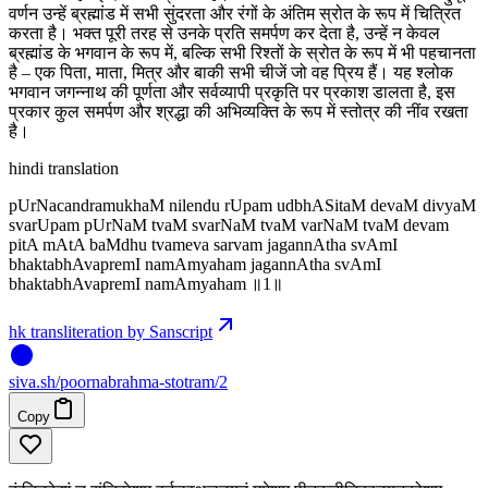
वर्णन उन्हें ब्रह्मांड में सभी सुंदरता और रंगों के अंतिम स्रोत के रूप में चित्रित
करता है। भक्त पूरी तरह से उनके प्रति समर्पण कर देता है, उन्हें न केवल
ब्रह्मांड के भगवान के रूप में, बल्कि सभी रिश्तों के स्रोत के रूप में भी पहचानता
है – एक पिता, माता, मित्र और बाकी सभी चीजें जो वह प्रिय हैं। यह श्लोक
भगवान जगन्नाथ की पूर्णता और सर्वव्यापी प्रकृति पर प्रकाश डालता है, इस
प्रकार कुल समर्पण और श्रद्धा की अभिव्यक्ति के रूप में स्तोत्र की नींव रखता
है।
hindi translation
pUrNacandramukhaM nilendu rUpam udbhASitaM devaM divyaM
svarUpam pUrNaM tvaM svarNaM tvaM varNaM tvaM devam
pitA mAtA baMdhu tvameva sarvam jagannAtha svAmI
bhaktabhAvapremI namAmyaham jagannAtha svAmI
bhaktabhAvapremI namAmyaham ॥1॥
hk transliteration by Sanscript
siva
.
sh
/poornabrahma-stotram/2
Copy