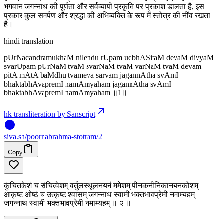
भगवान जगन्नाथ की पूर्णता और सर्वव्यापी प्रकृति पर प्रकाश डालता है, इस
प्रकार कुल समर्पण और श्रद्धा की अभिव्यक्ति के रूप में स्तोत्र की नींव रखता
है।
hindi translation
pUrNacandramukhaM nilendu rUpam udbhASitaM devaM divyaM
svarUpam pUrNaM tvaM svarNaM tvaM varNaM tvaM devam
pitA mAtA baMdhu tvameva sarvam jagannAtha svAmI
bhaktabhAvapremI namAmyaham jagannAtha svAmI
bhaktabhAvapremI namAmyaham ॥1॥
hk transliteration by Sanscript
siva
.
sh
/poornabrahma-stotram/2
Copy
कुंचितकेशं च संचित्वेशम् वर्तुलस्थूलनयनं ममेशम् पीनकनीनिकानयनकोशम्
आकृष्ट ओष्ठं च उत्कृष्ट श्वासम् जगन्नाथ स्वामी भक्तभावप्रेमी नमाम्यहम्
जगन्नाथ स्वामी भक्तभावप्रेमी नमाम्यहम् ॥ २ ॥