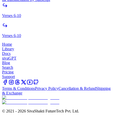
Verses 6-10
Verses 6-10
Home
Library
Docs
sivaGPT
Blog
Search
Pricing
Support
Terms & Conditions
Privacy Policy
Cancellation & Refund
Shipping
& Exchange
© 2021 - 2026 SivaShakti FutureTech Pvt. Ltd.