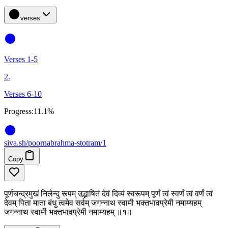
verses
Verses 1-5
2.
Verses 6-10
Progress:
11.1%
siva
.
sh
/poornabrahma-stotram/1
Copy
पूर्णचन्द्रमुखं निलेन्दु रूपम् उद्भाषितं देवं दिव्यं स्वरूपम् पूर्णं त्वं स्वर्णं त्वं वर्णं त्वं
देवम् पिता माता बंधु त्वमेव सर्वम् जगन्नाथ स्वामी भक्तभावप्रेमी नमाम्यहम्
जगन्नाथ स्वामी भक्तभावप्रेमी नमाम्यहम् ॥१॥