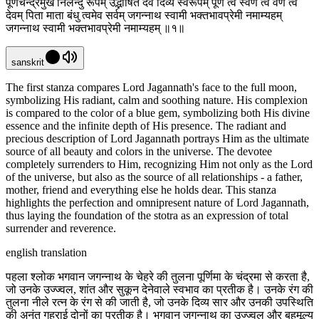
पूर्णचन्द्रमुखं निलेन्दु रूपम् उद्भाषितं देवं दिव्यं स्वरूपम् पूर्णं त्वं स्वर्णं त्वं वर्णं त्वं
देवम् पिता माता बंधु त्वमेव सर्वम् जगन्नाथ स्वामी भक्तभावप्रेमी नमाम्यहम्
जगन्नाथ स्वामी भक्तभावप्रेमी नमाम्यहम् ॥१॥
sanskrit
The first stanza compares Lord Jagannath's face to the full moon,
symbolizing His radiant, calm and soothing nature. His complexion
is compared to the color of a blue gem, symbolizing both His divine
essence and the infinite depth of His presence. The radiant and
precious description of Lord Jagannath portrays Him as the ultimate
source of all beauty and colors in the universe. The devotee
completely surrenders to Him, recognizing Him not only as the Lord
of the universe, but also as the source of all relationships - a father,
mother, friend and everything else he holds dear. This stanza
highlights the perfection and omnipresent nature of Lord Jagannath,
thus laying the foundation of the stotra as an expression of total
surrender and reverence.
english translation
पहला श्लोक भगवान जगन्नाथ के चेहरे की तुलना पूर्णिमा के चंद्रमा से करता है,
जो उनके उज्ज्वल, शांत और सुकून देनेवाले स्वभाव का प्रतीक है। उनके रंग की
तुलना नीले रत्न के रंग से की जाती है, जो उनके दिव्य सार और उनकी उपस्थिति
की अनंत गहराई दोनों का प्रतीक है। भगवान जगन्नाथ का उज्ज्वल और बहुमूल्य