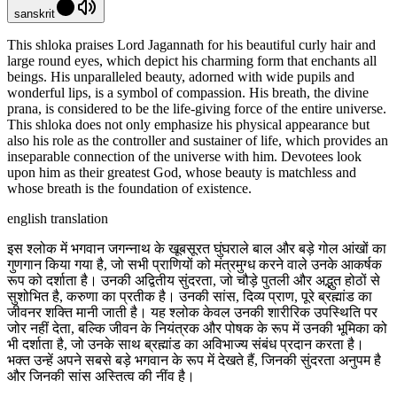
sanskrit
This shloka praises Lord Jagannath for his beautiful curly hair and
large round eyes, which depict his charming form that enchants all
beings. His unparalleled beauty, adorned with wide pupils and
wonderful lips, is a symbol of compassion. His breath, the divine
prana, is considered to be the life-giving force of the entire universe.
This shloka does not only emphasize his physical appearance but
also his role as the controller and sustainer of life, which provides an
inseparable connection of the universe with him. Devotees look
upon him as their greatest God, whose beauty is matchless and
whose breath is the foundation of existence.
english translation
इस श्लोक में भगवान जगन्नाथ के खूबसूरत घुंघराले बाल और बड़े गोल आंखों का
गुणगान किया गया है, जो सभी प्राणियों को मंत्रमुग्ध करने वाले उनके आकर्षक
रूप को दर्शाता है। उनकी अद्वितीय सुंदरता, जो चौड़े पुतली और अद्भुत होठों से
सुशोभित है, करुणा का प्रतीक है। उनकी सांस, दिव्य प्राण, पूरे ब्रह्मांड का
जीवनर शक्ति मानी जाती है। यह श्लोक केवल उनकी शारीरिक उपस्थिति पर
जोर नहीं देता, बल्कि जीवन के नियंत्रक और पोषक के रूप में उनकी भूमिका को
भी दर्शाता है, जो उनके साथ ब्रह्मांड का अविभाज्य संबंध प्रदान करता है।
भक्त उन्हें अपने सबसे बड़े भगवान के रूप में देखते हैं, जिनकी सुंदरता अनुपम है
और जिनकी सांस अस्तित्व की नींव है।