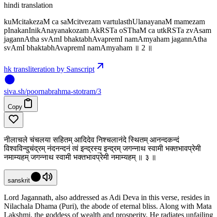
hindi translation
kuMcitakezaM ca saMcitvezam vartulasthUlanayanaM mamezam
pInakanInikAnayanakozam AkRSTa oSThaM ca utkRSTa zvAsam
jagannAtha svAmI bhaktabhAvapremI namAmyaham jagannAtha
svAmI bhaktabhAvapremI namAmyaham ॥ 2 ॥
hk transliteration by Sanscript
siva
.
sh
/poornabrahma-stotram/3
Copy
नीलाचले चंचलया सहितम् आदिदेव निश्चलानंदे स्थितम् आनन्दकन्दं
विश्वविन्दुचंद्रम् नंदनन्दनं त्वं इन्द्रस्य॒ इन्द्रम् जगन्नाथ स्वामी भक्तभावप्रेमी
नमाम्यहम् जगन्नाथ स्वामी भक्तभावप्रेमी नमाम्यहम् ॥ ३ ॥
sanskrit
Lord Jagannath, also addressed as Adi Deva in this verse, resides in
Nilachala Dhama (Puri), the abode of eternal bliss. Along with Mata
Lakshmi, the goddess of wealth and prosperity, He radiates unfailing