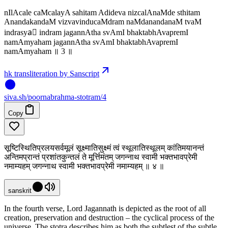
nIlAcale caMcalayA sahitam Adideva nizcalAnaMde sthitam
AnandakandaM vizvavinducaMdram naMdanandanaM tvaM
indrasya॒ indram jagannAtha svAmI bhaktabhAvapremI
namAmyaham jagannAtha svAmI bhaktabhAvapremI
namAmyaham ॥ 3 ॥
hk transliteration by Sanscript
siva
.
sh
/poornabrahma-stotram/4
Copy
सूष्टिस्थितिप्रलयसर्वमूलं सूक्ष्मातिसुक्ष्मं त्वं स्थूलातिस्थूलम् कांतिमयानन्तं
अन्तिमप्रान्तं प्रशांतकुन्तलं ते मूर्त्तिमंतम् जगन्नाथ स्वामी भक्तभावप्रेमी
नमाम्यहम् जगन्नाथ स्वामी भक्तभावप्रेमी नमाम्यहम् ॥ ४ ॥
sanskrit
In the fourth verse, Lord Jagannath is depicted as the root of all
creation, preservation and destruction – the cyclical process of the
universe. The stotra describes him as both the subtlest of the subtle