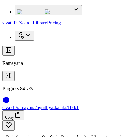
x
x
sivaGPT
Search
Library
Pricing
Ramayana
Progress:
84.7%
siva
.
sh
/ramayana/ayodhya-kanda/100/1
Copy