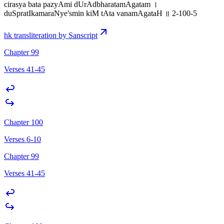
cirasya bata pazyAmi dUrAdbharatamAgatam ।
duSpratIkamaraNye'smin kiM tAta vanamAgataH ॥ 2-100-5
hk transliteration by Sanscript
Chapter 99
Verses 41-45
Chapter 100
Verses 6-10
Chapter 99
Verses 41-45