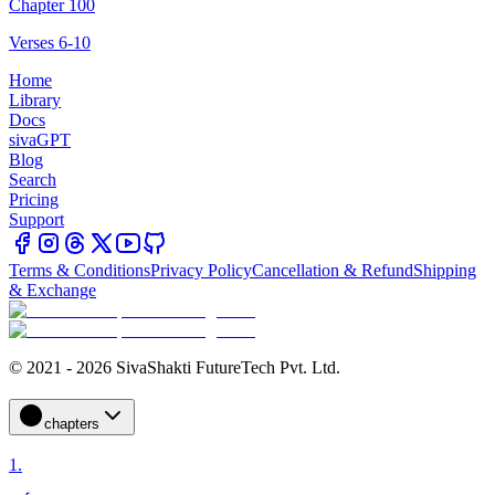
Chapter 100
Verses 6-10
Home
Library
Docs
sivaGPT
Blog
Search
Pricing
Support
Terms & Conditions
Privacy Policy
Cancellation & Refund
Shipping
& Exchange
© 2021 - 2026 SivaShakti FutureTech Pvt. Ltd.
chapters
1
.