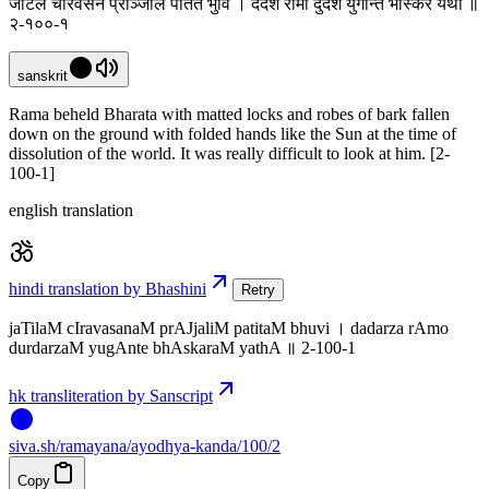
जटिलं चीरवसनं प्राञ्जलिं पतितं भुवि । ददर्श रामो दुर्दर्शं युगान्ते भास्करं यथा ॥
२-१००-१
sanskrit
Rama beheld Bharata with matted locks and robes of bark fallen
down on the ground with folded hands like the Sun at the time of
dissolution of the world. It was really difficult to look at him. [2-
100-1]
english translation
hindi translation by Bhashini
Retry
jaTilaM cIravasanaM prAJjaliM patitaM bhuvi । dadarza rAmo
durdarzaM yugAnte bhAskaraM yathA ॥ 2-100-1
hk transliteration by Sanscript
siva
.
sh
/ramayana/ayodhya-kanda/100/2
Copy