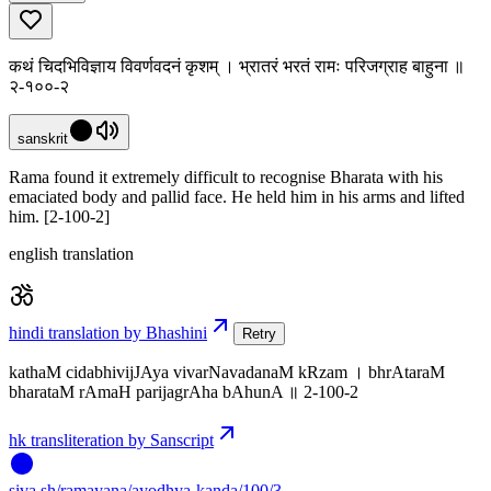
कथं चिदभिविज्ञाय विवर्णवदनं कृशम् । भ्रातरं भरतं रामः परिजग्राह बाहुना ॥
२-१००-२
sanskrit
Rama found it extremely difficult to recognise Bharata with his
emaciated body and pallid face. He held him in his arms and lifted
him. [2-100-2]
english translation
hindi translation by Bhashini
Retry
kathaM cidabhivijJAya vivarNavadanaM kRzam । bhrAtaraM
bharataM rAmaH parijagrAha bAhunA ॥ 2-100-2
hk transliteration by Sanscript
siva
.
sh
/ramayana/ayodhya-kanda/100/3