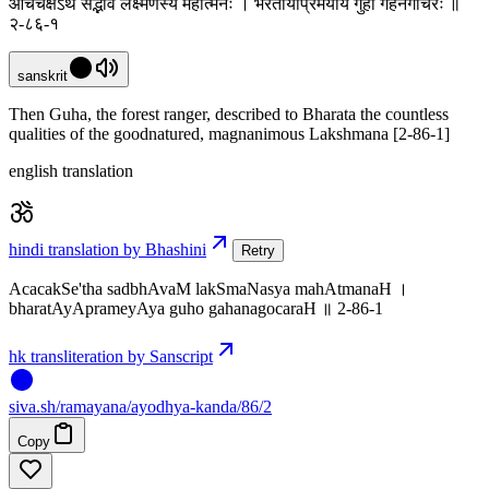
आचचक्षेऽथ सद्भावं लक्ष्मणस्य महात्मनः । भरतायाप्रमेयाय गुहो गहनगोचरः ॥
२-८६-१
sanskrit
Then Guha, the forest ranger, described to Bharata the countless
qualities of the goodnatured, magnanimous Lakshmana [2-86-1]
english translation
hindi translation by Bhashini
Retry
AcacakSe'tha sadbhAvaM lakSmaNasya mahAtmanaH ।
bharatAyAprameyAya guho gahanagocaraH ॥ 2-86-1
hk transliteration by Sanscript
siva
.
sh
/ramayana/ayodhya-kanda/86/2
Copy