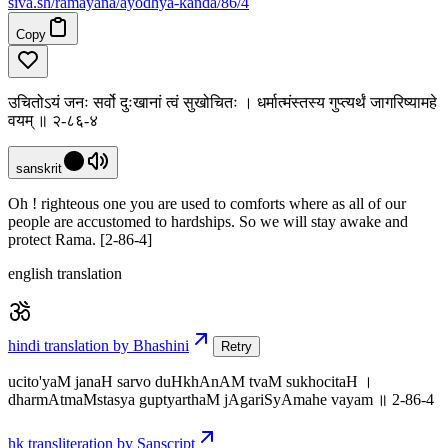
siva
.
sh
/ramayana/ayodhya-kanda/86/4
Copy
उचितोऽयं जनः सर्वो दुःखानां त्वं सुखोचितः । धर्मात्मंस्तस्य गुप्त्यर्थं जागरिष्यामहे
वयम् ॥ २-८६-४
sanskrit
Oh ! righteous one you are used to comforts where as all of our
people are accustomed to hardships. So we will stay awake and
protect Rama. [2-86-4]
english translation
hindi translation by Bhashini
Retry
ucito'yaM janaH sarvo duHkhAnAM tvaM sukhocitaH ।
dharmAtmaMstasya guptyarthaM jAgariSyAmahe vayam ॥ 2-86-4
hk transliteration by Sanscript