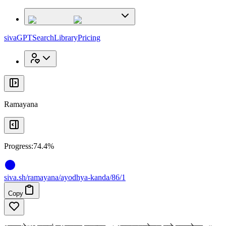
x
x
sivaGPT
Search
Library
Pricing
Ramayana
Progress:
74.4%
siva
.
sh
/ramayana/ayodhya-kanda/86/1
Copy