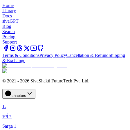
Home
Library
Docs
sivaGPT
Blog
Search
Pricing
Support
Terms & Conditions
Privacy Policy
Cancellation & Refund
Shipping
& Exchange
© 2021 - 2026 SivaShakti FutureTech Pvt. Ltd.
chapters
1
.
सर्ग १
Sarga 1