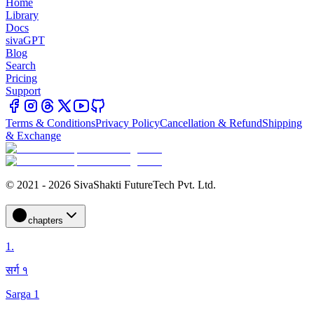
Home
Library
Docs
sivaGPT
Blog
Search
Pricing
Support
Terms & Conditions
Privacy Policy
Cancellation & Refund
Shipping
& Exchange
© 2021 - 2026 SivaShakti FutureTech Pvt. Ltd.
chapters
1
.
सर्ग १
Sarga 1