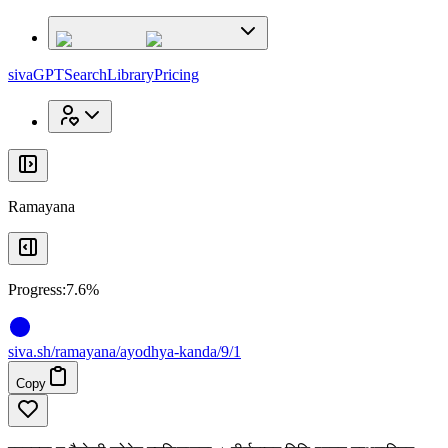
x
x
sivaGPT
Search
Library
Pricing
Ramayana
Progress:
7.6%
siva
.
sh
/ramayana/ayodhya-kanda/9/1
Copy