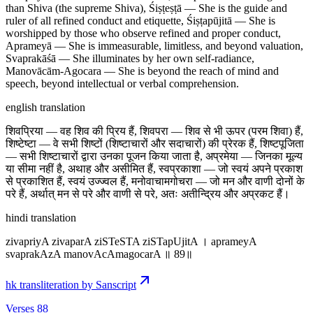
than Shiva (the supreme Shiva), Śiṣṭeṣṭā — She is the guide and
ruler of all refined conduct and etiquette, Śiṣṭapūjitā — She is
worshipped by those who observe refined and proper conduct,
Aprameyā — She is immeasurable, limitless, and beyond valuation,
Svaprakāśā — She illuminates by her own self-radiance,
Manovācām-Agocara — She is beyond the reach of mind and
speech, beyond intellectual or verbal comprehension.
english translation
शिवप्रिया — वह शिव की प्रिय हैं, शिवपरा — शिव से भी ऊपर (परम शिवा) हैं,
शिष्टेष्टा — वे सभी शिष्टों (शिष्टाचारों और सदाचारों) की प्रेरक हैं, शिष्टपूजिता
— सभी शिष्टाचारों द्वारा उनका पूजन किया जाता है, अप्रमेया — जिनका मूल्य
या सीमा नहीं है, अथाह और असीमित हैं, स्वप्रकाशा — जो स्वयं अपने प्रकाश
से प्रकाशित हैं, स्वयं उज्ज्वल हैं, मनोवाचामगोचरा — जो मन और वाणी दोनों के
परे हैं, अर्थात् मन से परे और वाणी से परे, अतः अतीन्द्रिय और अप्रकट हैं।
hindi translation
zivapriyA zivaparA ziSTeSTA ziSTapUjitA । aprameyA
svaprakAzA manovAcAmagocarA ॥ 89॥
hk transliteration by Sanscript
Verses 88