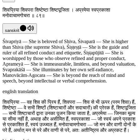
शिवप्रिया शिवपरा शिष्टेष्टा शिष्टपूजिता । अप्रमेया स्वप्रकाशा
मनोवाचामगोचरा ॥ ८९॥
sanskrit
Śivapriyā — She is beloved of Shiva, Śivaparā — She is higher
than Shiva (the supreme Shiva), Śiṣṭeṣṭā — She is the guide and
ruler of all refined conduct and etiquette, Śiṣṭapūjitā — She is
worshipped by those who observe refined and proper conduct,
Aprameyā — She is immeasurable, limitless, and beyond valuation,
Svaprakāśā — She illuminates by her own self-radiance,
Manovācām-Agocara — She is beyond the reach of mind and
speech, beyond intellectual or verbal comprehension.
english translation
शिवप्रिया — वह शिव की प्रिय हैं, शिवपरा — शिव से भी ऊपर (परम शिवा) हैं,
शिष्टेष्टा — वे सभी शिष्टों (शिष्टाचारों और सदाचारों) की प्रेरक हैं, शिष्टपूजिता
— सभी शिष्टाचारों द्वारा उनका पूजन किया जाता है, अप्रमेया — जिनका मूल्य
या सीमा नहीं है, अथाह और असीमित हैं, स्वप्रकाशा — जो स्वयं अपने प्रकाश
से प्रकाशित हैं, स्वयं उज्ज्वल हैं, मनोवाचामगोचरा — जो मन और वाणी दोनों के
परे हैं, अर्थात् मन से परे और वाणी से परे, अतः अतीन्द्रिय और अप्रकट हैं।