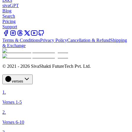
Docs
sivaGPT
Blog
Search
Pricing
Support
Terms & Conditions
Privacy Policy
Cancellation & Refund
Shipping
& Exchange
© 2021 - 2026 SivaShakti FutureTech Pvt. Ltd.
verses
1.
Verses 1-5
2.
Verses 6-10