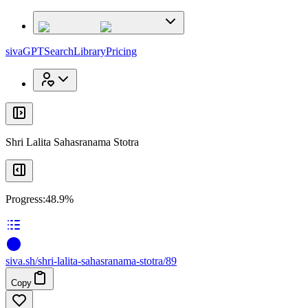
x
x
sivaGPT
Search
Library
Pricing
Shri Lalita Sahasranama Stotra
Progress:
48.9%
siva
.
sh
/shri-lalita-sahasranama-stotra/89
Copy