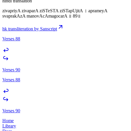
hindi translation
zivapriyA zivaparA ziSTeSTA ziSTapUjitA । aprameyA
svaprakAzA manovAcAmagocarA ॥ 89॥
hk transliteration by Sanscript
Verses 88
Verses 90
Verses 88
Verses 90
Home
Library