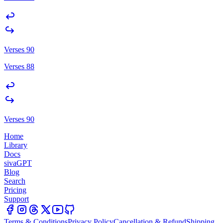
Verses 90
Verses 88
Verses 90
Home
Library
Docs
sivaGPT
Blog
Search
Pricing
Support
Terms & Conditions
Privacy Policy
Cancellation & Refund
Shipping