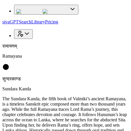
sivaGPT
Search
Library
Pricing
रामायणम्
Ramayana
सुन्दरकाण्ड
Sundara Kanda
The Sundara Kanda, the fifth book of Valmiki’s ancient Ramayana,
is a timeless Sanskrit epic composed more than two thousand years
ago. While the full Ramayana traces Lord Rama’s journey, this
chapter celebrates devotion and courage. It follows Hanuman’s leap
across the ocean to Lanka, where he searches for the abducted Sita.
Upon finding her, he delivers Rama’s ring, offers hope, and sets
Lanka ablaze. Historically passed down through oral tradition and