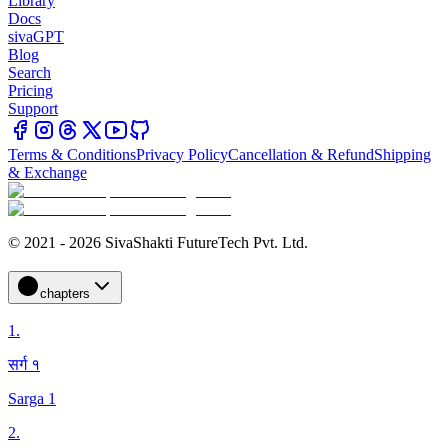
Library
Docs
sivaGPT
Blog
Search
Pricing
Support
Terms & Conditions
Privacy Policy
Cancellation & Refund
Shipping
& Exchange
© 2021 - 2026 SivaShakti FutureTech Pvt. Ltd.
chapters
1
.
सर्ग १
Sarga 1
2
.