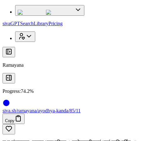
x
x
sivaGPT
Search
Library
Pricing
Ramayana
Progress:
74.2%
siva
.
sh
/ramayana/ayodhya-kanda/85/11
Copy