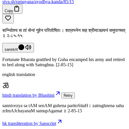
siva
.
sh
/ramayana/ayodhya-kanda/85/15
Copy
सन्निवेश्य स तां सेनां गुहेन परितोषितः। शत्रुघ्नेन सह श्रीमाञ्छयनं समुपागमत्
॥ २-८५-१५
sanskrit
Fortunate Bharata gratified by Guha encamped his army and retired
to bed along with Satrughna. [2-85-15]
english translation
hindi translation by Bhashini
Retry
sannivezya sa tAM senAM guhena paritoSitaH। zatrughnena saha
zrImAJchayanaM samupAgamat ॥ 2-85-15
hk transliteration by Sanscript