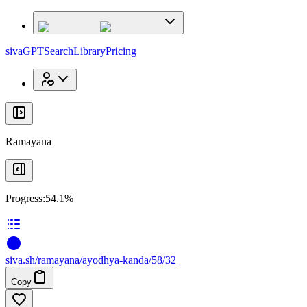
x
x
sivaGPT
Search
Library
Pricing
Ramayana
Progress:
54.1%
siva
.
sh
/ramayana/ayodhya-kanda/58/32
Copy