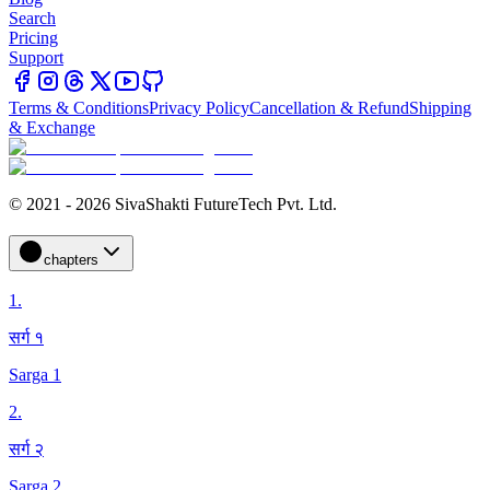
Search
Pricing
Support
Terms & Conditions
Privacy Policy
Cancellation & Refund
Shipping
& Exchange
© 2021 - 2026 SivaShakti FutureTech Pvt. Ltd.
chapters
1
.
सर्ग १
Sarga 1
2
.
सर्ग २
Sarga 2