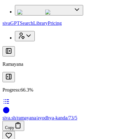
x
x
sivaGPT
Search
Library
Pricing
Ramayana
Progress:
66.3%
siva
.
sh
/ramayana/ayodhya-kanda/73/5
Copy