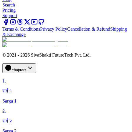
Search
Pricing
Support
Terms & Conditions
Privacy Policy
Cancellation & Refund
Shipping
& Exchange
© 2021 - 2026 SivaShakti FutureTech Pvt. Ltd.
chapters
1
.
सर्ग १
Sarga 1
2
.
सर्ग २
Sarga 2