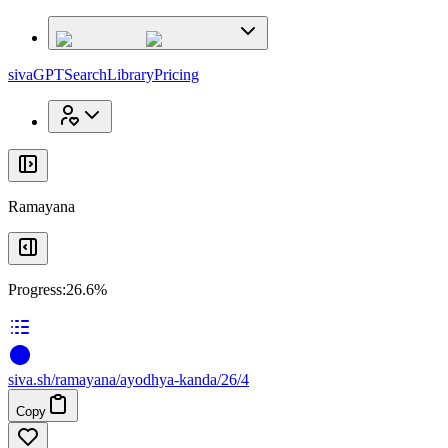
x
x
sivaGPT
Search
Library
Pricing
Ramayana
Progress:
26.6%
siva
.
sh
/ramayana/ayodhya-kanda/26/4
Copy