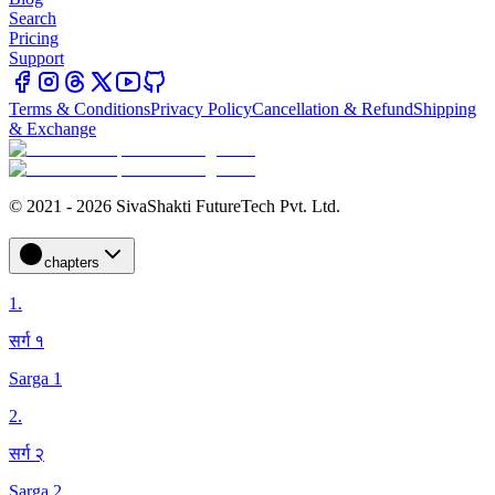
Search
Pricing
Support
Terms & Conditions
Privacy Policy
Cancellation & Refund
Shipping
& Exchange
© 2021 - 2026 SivaShakti FutureTech Pvt. Ltd.
chapters
1
.
सर्ग १
Sarga 1
2
.
सर्ग २
Sarga 2