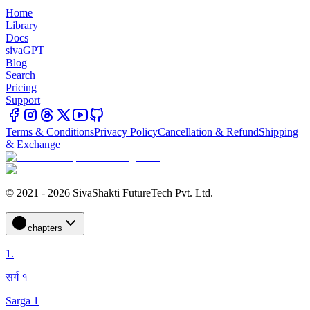
Home
Library
Docs
sivaGPT
Blog
Search
Pricing
Support
Terms & Conditions
Privacy Policy
Cancellation & Refund
Shipping
& Exchange
© 2021 - 2026 SivaShakti FutureTech Pvt. Ltd.
chapters
1
.
सर्ग १
Sarga 1