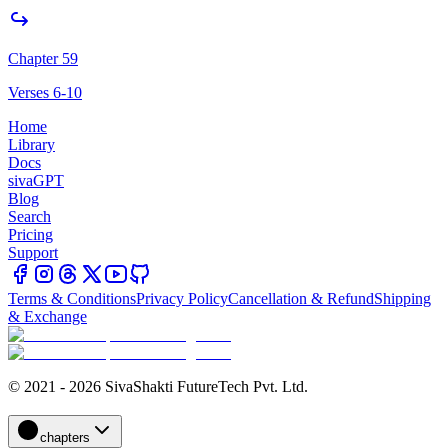
Chapter 59
Verses 6-10
Home
Library
Docs
sivaGPT
Blog
Search
Pricing
Support
Terms & Conditions
Privacy Policy
Cancellation & Refund
Shipping
& Exchange
© 2021 - 2026 SivaShakti FutureTech Pvt. Ltd.
chapters