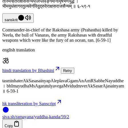
तस्मिन्हतेराक्षससैन्यपालेप्लवङ्गमानामृषभेणयुद्धे ।
भीमयुधंसागरतुल्यवेगंविदुद्रुवेराक्षसराजसैन्यम् ॥ ६-५९-१
sanskrit
Commander-in-chief of the Rakshasa army (Prahastha) killed by
Neela, the bull of Vanaras, the army Rakshasas with dreadful
weapons which were like the fury of an ocean, ran. [6-59-1]
english translation
hindi translation by Bhashini
Retry
tasminhaterAkSasasainyapAleplavaGgamAnAmRSabheNayuddhe
। bhImayudhaMsAgaratulyavegaMvidudruverAkSasarAjasainyam
॥ 6-59-1
hk transliteration by Sanscript
siva
.
sh
/ramayana/yuddha-kanda/59/2
Copy