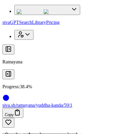
x
x
sivaGPT
Search
Library
Pricing
Ramayana
Progress:
38.4%
siva
.
sh
/ramayana/yuddha-kanda/59/1
Copy