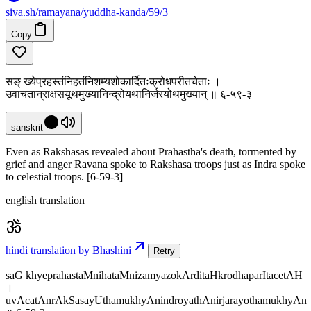
siva
.
sh
/ramayana/yuddha-kanda/59/3
Copy
सङ् ख्येप्रहस्तंनिहतंनिशम्यशोकार्दितःक्रोधपरीतचेताः ।
उवाचतान्राक्षसयूथमुख्यानिन्द्रोयथानिर्जरयोथमुख्यान् ॥ ६-५९-३
sanskrit
Even as Rakshasas revealed about Prahastha's death, tormented by
grief and anger Ravana spoke to Rakshasa troops just as Indra spoke
to celestial troops. [6-59-3]
english translation
hindi translation by Bhashini
Retry
saG khyeprahastaMnihataMnizamyazokArditaHkrodhaparItacetAH
।
uvAcatAnrAkSasayUthamukhyAnindroyathAnirjarayothamukhyAn