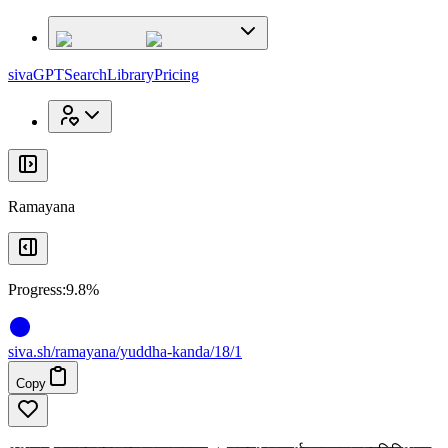
x
x
sivaGPT
Search
Library
Pricing
Ramayana
Progress:
9.8%
siva
.
sh
/ramayana/yuddha-kanda/18/1
Copy