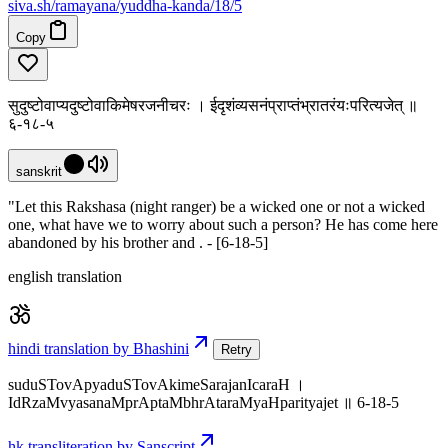
siva
.
sh
/ramayana/yuddha-kanda/18/5
Copy
सुदुष्टोवाप्यदुष्टोवाकिमेषरजनीचरः । ईदृशंव्यसनंप्राप्तंभ्रातरंयःपरित्यजेत् ॥
६-१८-५
sanskrit
"Let this Rakshasa (night ranger) be a wicked one or not a wicked
one, what have we to worry about such a person? He has come here
abandoned by his brother and . - [6-18-5]
english translation
hindi translation by Bhashini
Retry
suduSTovApyaduSTovAkimeSarajanIcaraH ।
IdRzaMvyasanaMprAptaMbhrAtaraMyaHparityajet ॥ 6-18-5
hk transliteration by Sanscript