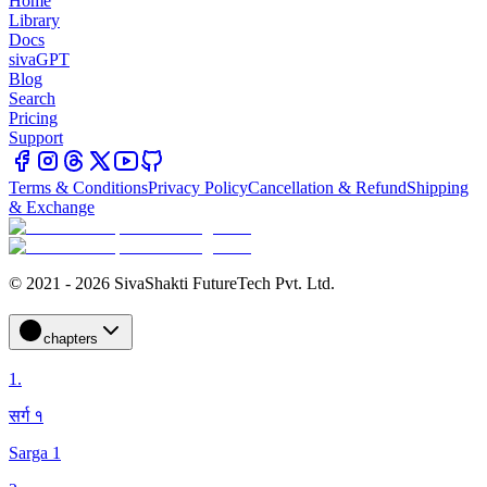
Home
Library
Docs
sivaGPT
Blog
Search
Pricing
Support
Terms & Conditions
Privacy Policy
Cancellation & Refund
Shipping
& Exchange
© 2021 - 2026 SivaShakti FutureTech Pvt. Ltd.
chapters
1
.
सर्ग १
Sarga 1