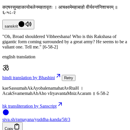
कएषस्सुमहाकायोबलेनमहतावृतः । आचक्ष्वमेमहाबाहो वीर्यवन्तंनिशाचरम् ॥
६-५८-२
sanskrit
"Oh, Broad shouldered Vibheeshana! Who is this Rakshasa of
gigantic form coming surrounded by a great army? He seems to be a
valiant one. Tell me." [6-58-2]
english translation
hindi translation by Bhashini
Retry
kaeSassumahAkAyobalenamahatAvRtaH ।
AcakSvamemahAbAho vIryavantaMnizAcaram ॥ 6-58-2
hk transliteration by Sanscript
siva
.
sh
/ramayana/yuddha-kanda/58/3
Copy