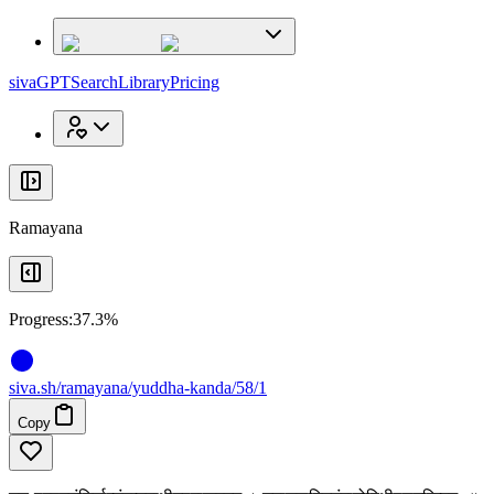
x
x
sivaGPT
Search
Library
Pricing
Ramayana
Progress:
37.3%
siva
.
sh
/ramayana/yuddha-kanda/58/1
Copy