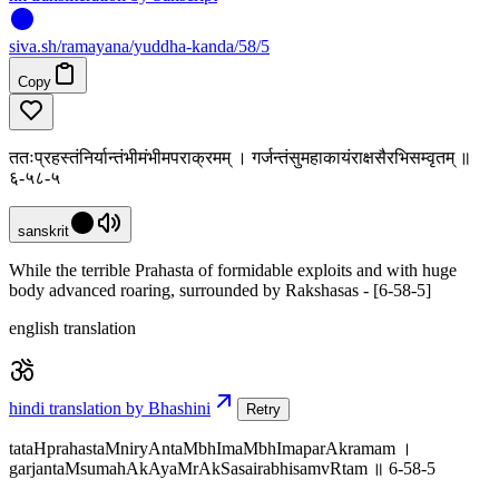
siva
.
sh
/ramayana/yuddha-kanda/58/5
Copy
ततःप्रहस्तंनिर्यान्तंभीमंभीमपराक्रमम् । गर्जन्तंसुमहाकायंराक्षसैरभिसम्वृतम् ॥
६-५८-५
sanskrit
While the terrible Prahasta of formidable exploits and with huge
body advanced roaring, surrounded by Rakshasas - [6-58-5]
english translation
hindi translation by Bhashini
Retry
tataHprahastaMniryAntaMbhImaMbhImaparAkramam ।
garjantaMsumahAkAyaMrAkSasairabhisamvRtam ॥ 6-58-5