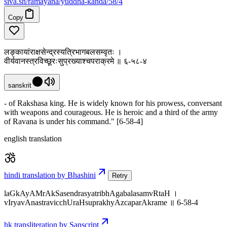
siva
.
sh
/ramayana/yuddha-kanda/58/4
Copy
लङ्कायांराक्षसेन्द्रस्यत्रिभागबलसम्वृतः ।
वीर्यवानस्त्रविच्छूरःसुप्रख्याश्चपराक्रमे ॥ ६-५८-४
sanskrit
- of Rakshasa king. He is widely known for his prowess, conversant
with weapons and courageous. He is heroic and a third of the army
of Ravana is under his command." [6-58-4]
english translation
hindi translation by Bhashini
Retry
laGkAyAMrAkSasendrasyatribhAgabalasamvRtaH ।
vIryavAnastravicchUraHsuprakhyAzcaparAkrame ॥ 6-58-4
hk transliteration by Sanscript