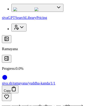
x
x
sivaGPT
Search
Library
Pricing
Ramayana
Progress:
0.0%
siva
.
sh
/ramayana/yuddha-kanda/1/1
Copy