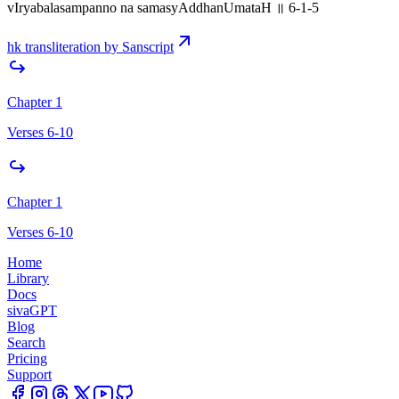
vIryabalasampanno na samasyAddhanUmataH ॥ 6-1-5
hk transliteration by Sanscript
Chapter 1
Verses 6-10
Chapter 1
Verses 6-10
Home
Library
Docs
sivaGPT
Blog
Search
Pricing
Support