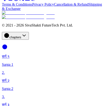
Terms & Conditions
Privacy Policy
Cancellation & Refund
Shipping
& Exchange
© 2021 - 2026 SivaShakti FutureTech Pvt. Ltd.
chapters
सर्ग १
Sarga 1
2
.
सर्ग २
Sarga 2
3
.
सर्ग ३