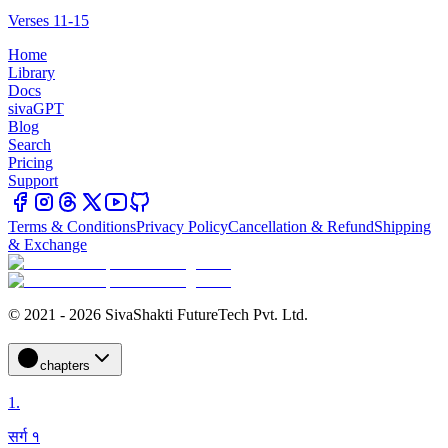
Verses 11-15
Home
Library
Docs
sivaGPT
Blog
Search
Pricing
Support
Terms & Conditions
Privacy Policy
Cancellation & Refund
Shipping
& Exchange
© 2021 - 2026 SivaShakti FutureTech Pvt. Ltd.
chapters
1
.
सर्ग १