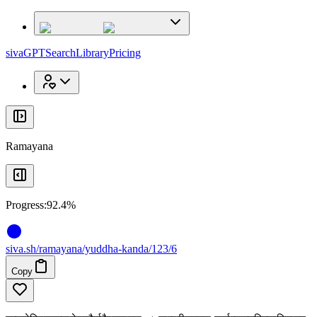
x
x
sivaGPT
Search
Library
Pricing
Ramayana
Progress:
92.4%
siva
.
sh
/ramayana/yuddha-kanda/123/6
Copy