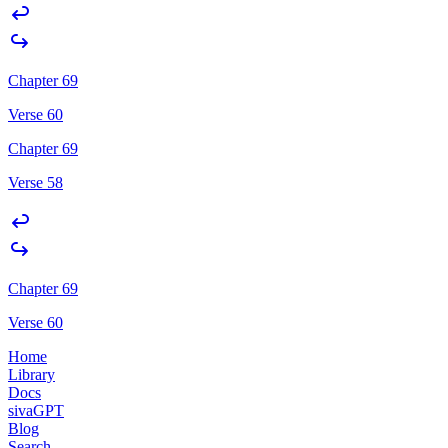
Chapter 69
Verse 60
Chapter 69
Verse 58
Chapter 69
Verse 60
Home
Library
Docs
sivaGPT
Blog
Search