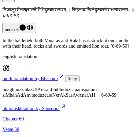
निजघ्नुश्शैलशूलार्स्सैर्भिभिदुश्चपरस्परम् । सिंहनादान्विनेदुश्चरणेराक्षसावानराः ॥
६-६९-५९
sanskrit
In the battlefield both Vanaras and Rakshasas struck at one another
with their head, rocks and swords and emitted lion roar. [6-69-59]
english translation
hindi translation by Bhashini
Retry
nijaghnuzzailazUlArssairbhibhiduzcaparasparam ।
siMhanAdAnvineduzcaraNerAkSasAvAnarAH ॥ 6-69-59
hk transliteration by Sanscript
Chapter 69
Verse 58