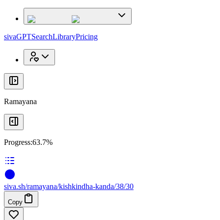
x
x
sivaGPT
Search
Library
Pricing
Ramayana
Progress:
63.7%
siva
.
sh
/ramayana/kishkindha-kanda/38/30
Copy