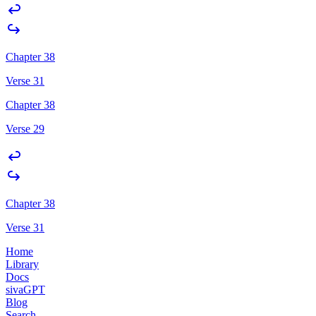
Chapter 38
Verse 31
Chapter 38
Verse 29
Chapter 38
Verse 31
Home
Library
Docs
sivaGPT
Blog
Search