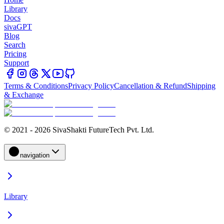
Library
Docs
sivaGPT
Blog
Search
Pricing
Support
Terms & Conditions
Privacy Policy
Cancellation & Refund
Shipping
& Exchange
© 2021 - 2026 SivaShakti FutureTech Pvt. Ltd.
navigation
Library