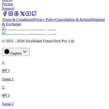
Pricing
Support
Terms & Conditions
Privacy Policy
Cancellation & Refund
Shipping
& Exchange
© 2021 - 2026 SivaShakti FutureTech Pvt. Ltd.
chapters
1
.
सर्ग १
Sarga 1
2
.
सर्ग २
Sarga 2