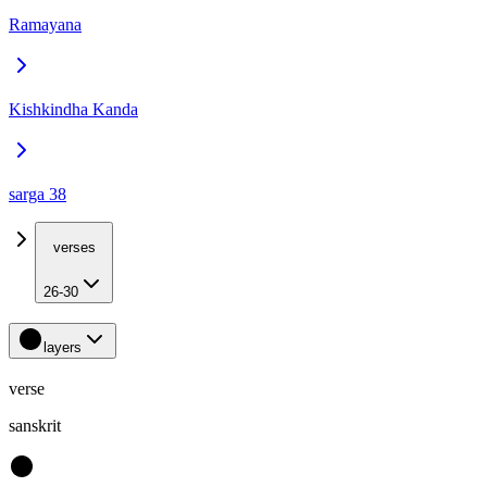
Ramayana
Kishkindha Kanda
sarga 38
verses
26-30
layers
verse
sanskrit