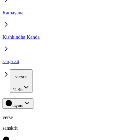
Ramayana
Kishkindha Kanda
sarga 24
verses
41-45
layers
verse
sanskrit