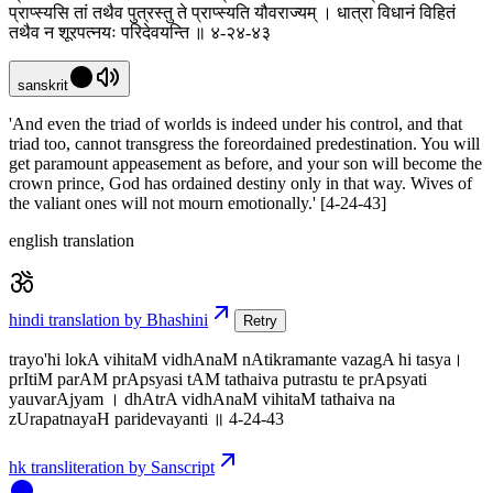
प्राप्स्यसि तां तथैव पुत्रस्तु ते प्राप्स्यति यौवराज्यम् । धात्रा विधानं विहितं
तथैव न शूरपत्नयः परिदेवयन्ति ॥ ४-२४-४३
sanskrit
'And even the triad of worlds is indeed under his control, and that
triad too, cannot transgress the foreordained predestination. You will
get paramount appeasement as before, and your son will become the
crown prince, God has ordained destiny only in that way. Wives of
the valiant ones will not mourn emotionally.' [4-24-43]
english translation
hindi translation by Bhashini
Retry
trayo'hi lokA vihitaM vidhAnaM nAtikramante vazagA hi tasya।
prItiM parAM prApsyasi tAM tathaiva putrastu te prApsyati
yauvarAjyam । dhAtrA vidhAnaM vihitaM tathaiva na
zUrapatnayaH paridevayanti ॥ 4-24-43
hk transliteration by Sanscript