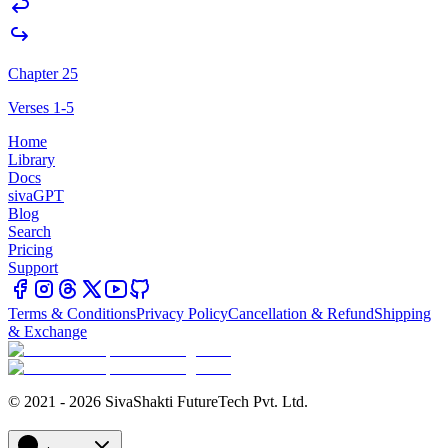
Chapter 25
Verses 1-5
Home
Library
Docs
sivaGPT
Blog
Search
Pricing
Support
Terms & Conditions
Privacy Policy
Cancellation & Refund
Shipping
& Exchange
© 2021 - 2026 SivaShakti FutureTech Pvt. Ltd.