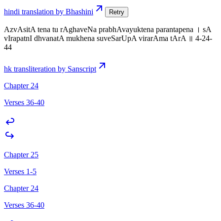
hindi translation by Bhashini
Retry
AzvAsitA tena tu rAghaveNa prabhAvayuktena parantapena । sA
vIrapatnI dhvanatA mukhena suveSarUpA virarAma tArA ॥ 4-24-
44
hk transliteration by Sanscript
Chapter 24
Verses 36-40
Chapter 25
Verses 1-5
Chapter 24
Verses 36-40