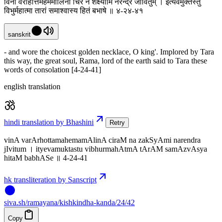
विना वरार्होत्तमहेममालिना चिरं न शक्ष्यामि नरेन्द्र जीवितुम् । इत्येवमुक्तस्तु
विभुर्महात्मा तारां समाश्वास्य हितं बभाषे ॥ ४-२४-४१
sanskrit
- and wore the choicest golden necklace, O king'. Implored by Tara
this way, the great soul, Rama, lord of the earth said to Tara these
words of consolation [4-24-41]
english translation
hindi translation by Bhashini
Retry
vinA varArhottamahemamAlinA ciraM na zakSyAmi narendra
jIvitum । ityevamuktastu vibhurmahAtmA tArAM samAzvAsya
hitaM babhASe ॥ 4-24-41
hk transliteration by Sanscript
siva
.
sh
/ramayana/kishkindha-kanda/24/42
Copy