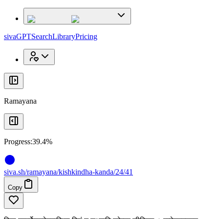
x
x
sivaGPT
Search
Library
Pricing
Ramayana
Progress:
39.4%
siva
.
sh
/ramayana/kishkindha-kanda/24/41
Copy