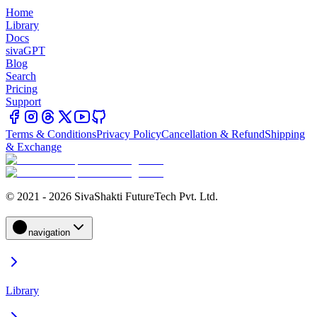
Home
Library
Docs
sivaGPT
Blog
Search
Pricing
Support
Terms & Conditions
Privacy Policy
Cancellation & Refund
Shipping
& Exchange
© 2021 - 2026 SivaShakti FutureTech Pvt. Ltd.
navigation
Library