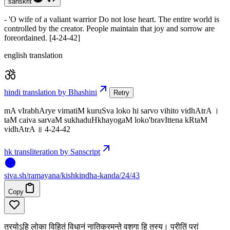
sanskrit
- 'O wife of a valiant warrior Do not lose heart. The entire world is
controlled by the creator. People maintain that joy and sorrow are
foreordained. [4-24-42]
english translation
hindi translation by Bhashini
Retry
mA vIrabhArye vimatiM kuruSva loko hi sarvo vihito vidhAtrA ।
taM caiva sarvaM sukhaduHkhayogaM loko'bravIttena kRtaM
vidhAtrA ॥ 4-24-42
hk transliteration by Sanscript
siva
.
sh
/ramayana/kishkindha-kanda/24/43
Copy
त्रयोऽहि लोका विहितं विधानं नातिक्रमन्ते वशगा हि तस्य। प्रीतिं परां