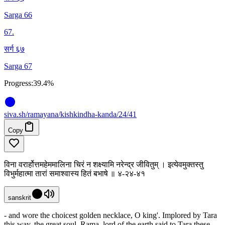
Sarga 66
67
.
सर्ग ६७
Sarga 67
Progress:
39.4%
siva
.
sh
/ramayana/kishkindha-kanda/24/41
Copy
विना वरार्होत्तमहेममालिना चिरं न शक्ष्यामि नरेन्द्र जीवितुम् । इत्येवमुक्तस्तु
विभुर्महात्मा तारां समाश्वास्य हितं बभाषे ॥ ४-२४-४१
sanskrit
- and wore the choicest golden necklace, O king'. Implored by Tara
this way, the great soul, Rama, lord of the earth said to Tara these