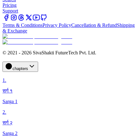
Pricing
Support
Terms & Conditions
Privacy Policy
Cancellation & Refund
Shipping
& Exchange
© 2021 - 2026 SivaShakti FutureTech Pvt. Ltd.
chapters
1
.
सर्ग १
Sarga 1
2
.
सर्ग २
Sarga 2