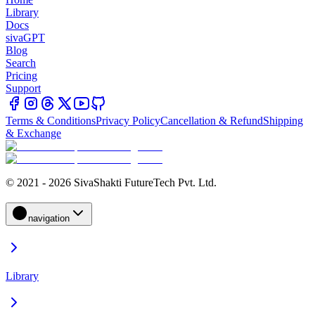
Library
Docs
sivaGPT
Blog
Search
Pricing
Support
Terms & Conditions
Privacy Policy
Cancellation & Refund
Shipping
& Exchange
© 2021 - 2026 SivaShakti FutureTech Pvt. Ltd.
navigation
Library