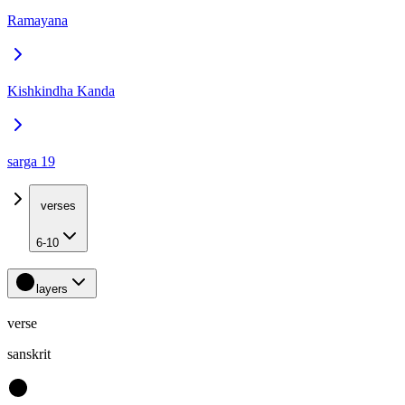
Ramayana
Kishkindha Kanda
sarga 19
verses
6-10
layers
verse
sanskrit