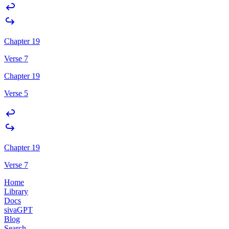
Chapter 19
Verse 7
Chapter 19
Verse 5
Chapter 19
Verse 7
Home
Library
Docs
sivaGPT
Blog
Search