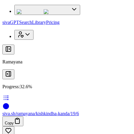
x
x
sivaGPT
Search
Library
Pricing
Ramayana
Progress:
32.6%
siva
.
sh
/ramayana/kishkindha-kanda/19/6
Copy