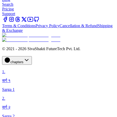
Search
Pricing
Support
Terms & Conditions
Privacy Policy
Cancellation & Refund
Shipping
& Exchange
© 2021 - 2026 SivaShakti FutureTech Pvt. Ltd.
chapters
1
.
सर्ग १
Sarga 1
2
.
सर्ग २
Sarga 2