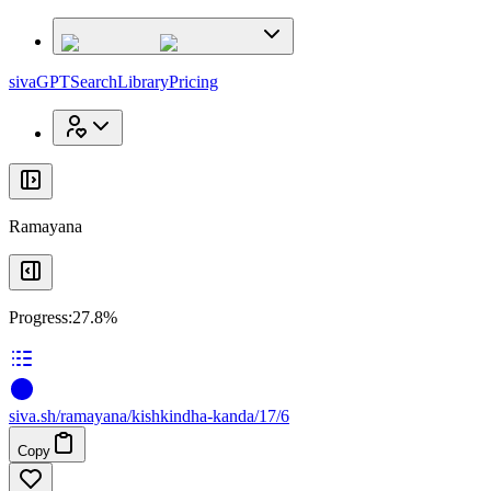
x
x
sivaGPT
Search
Library
Pricing
Ramayana
Progress:
27.8%
siva
.
sh
/ramayana/kishkindha-kanda/17/6
Copy