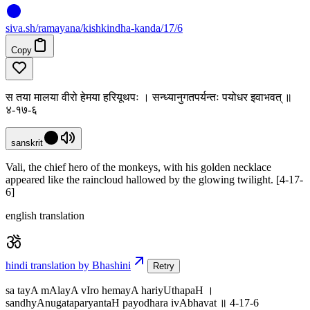
siva
.
sh
/ramayana/kishkindha-kanda/17/6
Copy
स तया मालया वीरो हेमया हरियूथपः । सन्ध्यानुगतपर्यन्तः पयोधर इवाभवत् ॥
४-१७-६
sanskrit
Vali, the chief hero of the monkeys, with his golden necklace
appeared like the raincloud hallowed by the glowing twilight. [4-17-
6]
english translation
hindi translation by Bhashini
Retry
sa tayA mAlayA vIro hemayA hariyUthapaH ।
sandhyAnugataparyantaH payodhara ivAbhavat ॥ 4-17-6