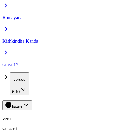
Ramayana
Kishkindha Kanda
sarga 17
verses
6-10
layers
verse
sanskrit