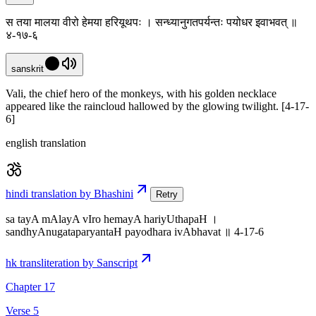
स तया मालया वीरो हेमया हरियूथपः । सन्ध्यानुगतपर्यन्तः पयोधर इवाभवत् ॥
४-१७-६
sanskrit
Vali, the chief hero of the monkeys, with his golden necklace
appeared like the raincloud hallowed by the glowing twilight. [4-17-
6]
english translation
hindi translation by Bhashini
Retry
sa tayA mAlayA vIro hemayA hariyUthapaH ।
sandhyAnugataparyantaH payodhara ivAbhavat ॥ 4-17-6
hk transliteration by Sanscript
Chapter 17
Verse 5