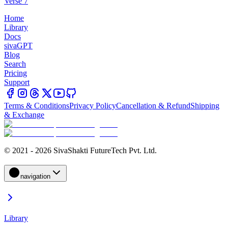
Verse 7
Home
Library
Docs
sivaGPT
Blog
Search
Pricing
Support
Terms & Conditions
Privacy Policy
Cancellation & Refund
Shipping
& Exchange
© 2021 - 2026 SivaShakti FutureTech Pvt. Ltd.
navigation
Library