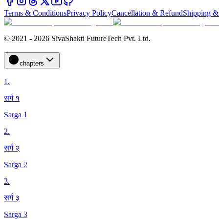
Terms & Conditions
Privacy Policy
Cancellation & Refund
Shipping &
© 2021 - 2026 SivaShakti FutureTech Pvt. Ltd.
chapters
1
.
सर्ग १
Sarga 1
2
.
सर्ग २
Sarga 2
3
.
सर्ग ३
Sarga 3