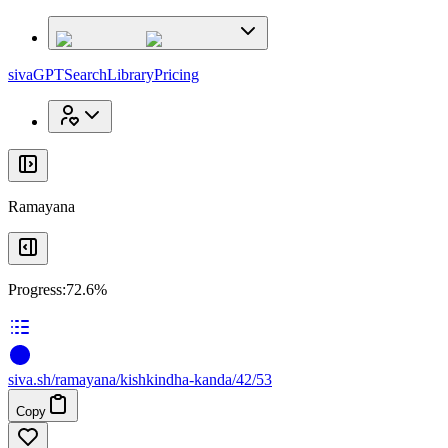
x
x
sivaGPT
Search
Library
Pricing
Ramayana
Progress:
72.6%
siva
.
sh
/ramayana/kishkindha-kanda/42/53
Copy