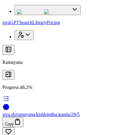
x
x
sivaGPT
Search
Library
Pricing
Ramayana
Progress:
48.2%
siva
.
sh
/ramayana/kishkindha-kanda/29/5
Copy