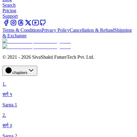
Search
Pricing
Support
Terms & Conditions
Privacy Policy
Cancellation & Refund
Shipping
& Exchange
© 2021 - 2026 SivaShakti FutureTech Pvt. Ltd.
chapters
1
.
सर्ग १
Sarga 1
2
.
सर्ग २
Sarga 2