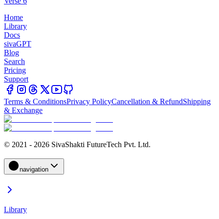
Verse 6
Home
Library
Docs
sivaGPT
Blog
Search
Pricing
Support
Terms & Conditions
Privacy Policy
Cancellation & Refund
Shipping
& Exchange
© 2021 - 2026 SivaShakti FutureTech Pvt. Ltd.
navigation
Library