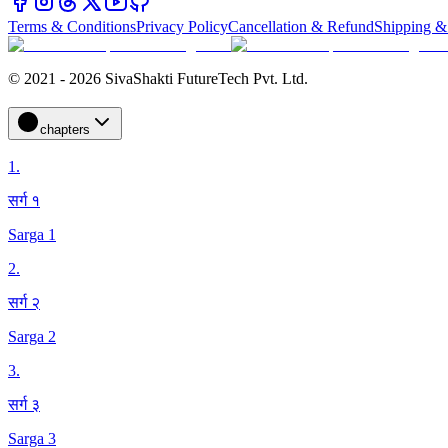
Terms & Conditions
Privacy Policy
Cancellation & Refund
Shipping &
© 2021 - 2026 SivaShakti FutureTech Pvt. Ltd.
chapters
1
.
सर्ग १
Sarga 1
2
.
सर्ग २
Sarga 2
3
.
सर्ग ३
Sarga 3