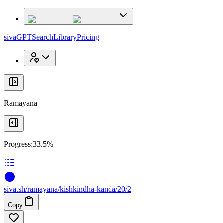
x
x
sivaGPT
Search
Library
Pricing
Ramayana
Progress:
33.5%
siva
.
sh
/ramayana/kishkindha-kanda/20/2
Copy