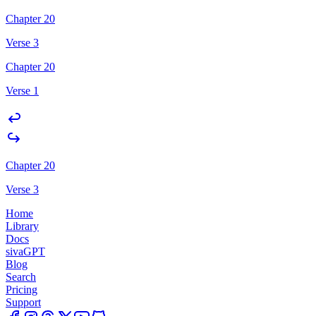
Chapter 20
Verse 3
Chapter 20
Verse 1
Chapter 20
Verse 3
Home
Library
Docs
sivaGPT
Blog
Search
Pricing
Support