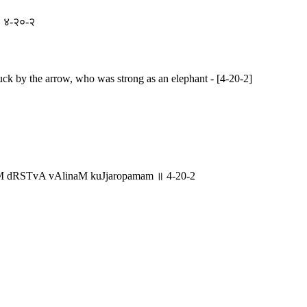
् ॥ ४-२०-२
uck by the arrow, who was strong as an elephant - [4-20-2]
aM dRSTvA vAlinaM kuJjaropamam ॥ 4-20-2