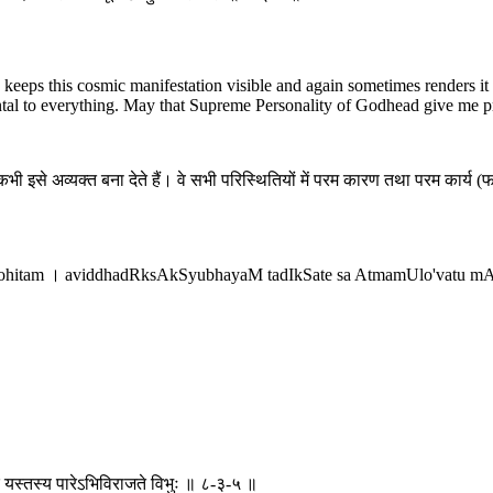
ps this cosmic manifestation visible and again sometimes renders it in
ental to everything. May that Supreme Personality of Godhead give me p
ी इसे अव्यक्त बना देते हैं। वे सभी परिस्थितियों में परम कारण तथा परम कार्य (फल),
rohitam । aviddhadRksAkSyubhayaM tadIkSate sa AtmamUlo'vatu m
ीरं यस्तस्य पारेऽभिविराजते विभुः ॥ ८-३-५ ॥