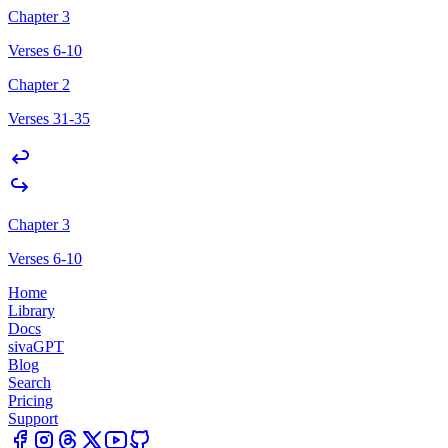
Chapter 3
Verses 6-10
Chapter 2
Verses 31-35
Chapter 3
Verses 6-10
Home
Library
Docs
sivaGPT
Blog
Search
Pricing
Support