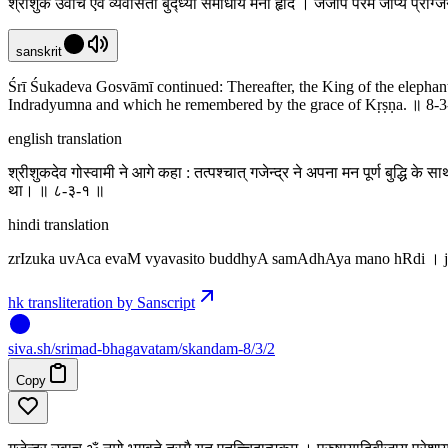
श्रीशुक उवाच एवं व्यवसितो बुद्ध्या समाधाय मनो हृदि । जजाप परमं जाप्यं प्राग्ज
sanskrit
Śrī Śukadeva Gosvāmī continued: Thereafter, the King of the elephants
Indradyumna and which he remembered by the grace of Kṛṣṇa. ॥ 8-3
english translation
श्रीशुकदेव गोस्वामी ने आगे कहा : तत्पश्चात् गजेन्द्र ने अपना मन पूर्ण बुद्धि के
था। ॥ ८-३-१ ॥
hindi translation
zrIzuka uvAca evaM vyavasito buddhyA samAdhAya mano hRdi । 
hk transliteration by Sanscript
siva
.
sh
/srimad-bhagavatam/skandam-8/3/2
Copy