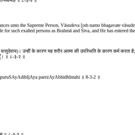
शायाभिधीमहि ॥ ८-३-२ ॥
eisances unto the Supreme Person, Vāsudeva [oṁ namo bhagavate vāsudev
able for such exalted persons as Brahmā and Śiva, and He has entered t
े वासुदेवाय)। उन्हीं के कारण यह शरीर आत्मा की उपस्थिति के कारण कर्म करता है; अ
ा हूँ। ॥ ८-३-२ ॥
। puruSAyAdibIjAya parezAyAbhidhImahi ॥ 8-3-2 ॥
्भुवम् ॥ ८-३-३ ॥