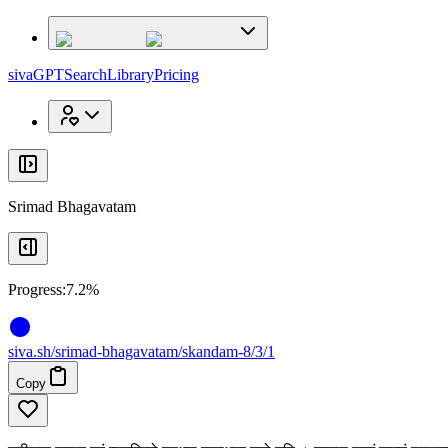
x
x
sivaGPT
Search
Library
Pricing
Srimad Bhagavatam
Progress:
7.2%
siva
.
sh
/srimad-bhagavatam/skandam-8/3/1
Copy