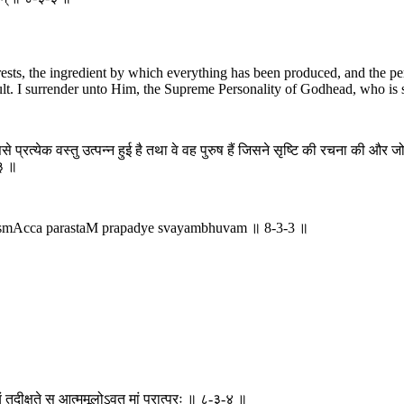
ts, the ingredient by which everything has been produced, and the per
ult. I surrender unto Him, the Supreme Personality of Godhead, who is s
े प्रत्येक वस्तु उत्पन्न हुई है तथा वे वह पुरुष हैं जिसने सृष्टि की रचना की और ज
-३ ॥
smAcca parastaM prapadye svayambhuvam ॥ 8-3-3 ॥
युभयं तदीक्षते स आत्ममूलोऽवतु मां परात्परः ॥ ८-३-४ ॥