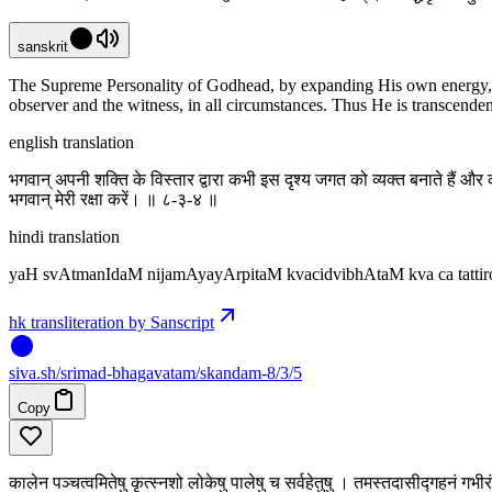
sanskrit
The Supreme Personality of Godhead, by expanding His own energy, kee
observer and the witness, in all circumstances. Thus He is transcend
english translation
भगवान् अपनी शक्ति के विस्तार द्वारा कभी इस दृश्य जगत को व्यक्त बनाते हैं और कभ
भगवान् मेरी रक्षा करें। ॥ ८-३-४ ॥
hindi translation
yaH svAtmanIdaM nijamAyayArpitaM kvacidvibhAtaM kva ca tatti
hk transliteration by Sanscript
siva
.
sh
/srimad-bhagavatam/skandam-8/3/5
Copy
कालेन पञ्चत्वमितेषु कृत्स्नशो लोकेषु पालेषु च सर्वहेतुषु । तमस्तदासीद्गहनं गभ