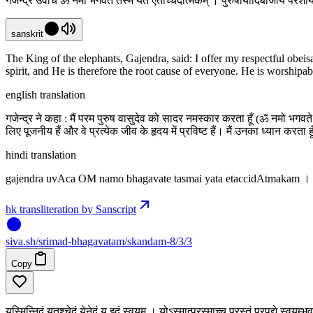
गजेन्द्र उवाच ॐ नमो भगवते तस्मै यत एतच्चिदात्मकम् । पुरुषायादिबीजाय परे
sanskrit
The King of the elephants, Gajendra, said: I offer my respectful ob
spirit, and He is therefore the root cause of everyone. He is worship
english translation
गजेन्द्र ने कहा : मैं परम पुरुष वासुदेव को सादर नमस्कार करता हूँ (ॐ नमो भगवत
लिए पूजनीय हैं और वे प्रत्येक जीव के हृदय में प्रविष्ट हैं। मैं उनका ध्यान करत
hindi translation
gajendra uvAca OM namo bhagavate tasmai yata etaccidAtmakam 
hk transliteration by Sanscript
siva
.
sh
/srimad-bhagavatam/skandam-8/3/3
Copy
यस्मिन्निदं यतश्चेदं येनेदं य इदं स्वयम् । योऽस्मात्परस्माच्च परस्तं प्रपद्ये स्वयम