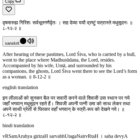
Copy
वृषमारुह्य गिरिशः सर्वभूतगणैर्वृतः । सह देव्या ययौ द्रष्टुं यत्रास्ते मधुसूदनः ॥
८-१२-२ ॥
sanskrit
After hearing of these pastimes, Lord Śiva, who is carried by a bull,
went to the place where Madhusūdana, the Lord, resides.
Accompanied by his wife, Umā, and surrounded by his
companions, the ghosts, Lord Śiva went there to see the Lord’s form
as a woman. ॥ 8-12-2 ॥
english translation
इन लीलाओं को सुनकर बैल पर सवारी करने वाले शिवजी उस स्थान पर गये
जहाँ भगवान् मधुसूदन रहते हैं। शिवजी अपनी पत्नी उमा को साथ लेकर तथा
अपने साथी प्रेतों से घिरकर वहाँ भगवान् के स्त्री-रूप को देखने गये। ॥
८-१२-२ ॥
hindi translation
vRSamAruhya girizaH sarvabhUtagaNairvRtaH । saha devyA