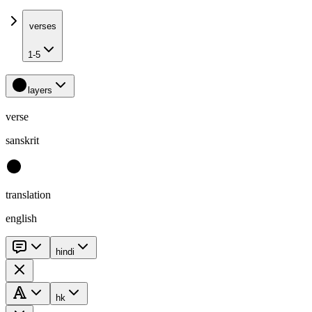
verses
1-5
layers
verse
sanskrit
translation
english
hindi
hk