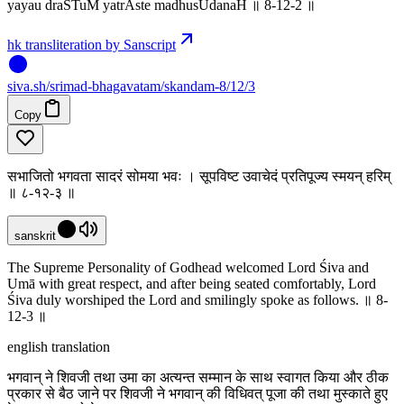
yayau draSTuM yatrAste madhusUdanaH ॥ 8-12-2 ॥
hk transliteration by Sanscript
siva
.
sh
/srimad-bhagavatam/skandam-8/12/3
Copy
सभाजितो भगवता सादरं सोमया भवः । सूपविष्ट उवाचेदं प्रतिपूज्य स्मयन् हरिम्
॥ ८-१२-३ ॥
sanskrit
The Supreme Personality of Godhead welcomed Lord Śiva and
Umā with great respect, and after being seated comfortably, Lord
Śiva duly worshiped the Lord and smilingly spoke as follows. ॥ 8-
12-3 ॥
english translation
भगवान् ने शिवजी तथा उमा का अत्यन्त सम्मान के साथ स्वागत किया और ठीक
प्रकार से बैठ जाने पर शिवजी ने भगवान् की विधिवत् पूजा की तथा मुस्काते हुए