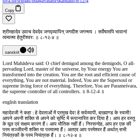
siva
.
sh
/srimad-bhagavatam/skandam-8/12/4
Copy
श्रीमहादेव उवाच देवदेव जगद्व्यापिन् जगदीश जगन्मय । सर्वेषामपि भावानां
त्वमात्मा हेतुरीश्वरः ॥ ८-१२-४ ॥
sanskrit
Lord Mahādeva said: O chief demigod among the demigods, O all-
pervading Lord, master of the universe, by Your energy You are
transformed into the creation. You are the root and efficient cause of
everything. You are not material. Indeed, You are the Supersoul or
supreme living force of everything. Therefore, You are Parameśvara,
the supreme controller of all controllers. ॥ 8-12-4 ॥
english translation
महादेवजी ने कहा : हे देवताओं में प्रमुख देव! हे सर्वव्यापी, ब्रह्माण्ड के स्वामी!
आपने अपनी शक्ति से अपने को सृष्टि में रूपान्तरित कर दिया है। आप हर वस्तु
के मूल एवं सक्षम कारण हैं। आप भौतिक नहीं हैं। निस्सन्देह, आप हर एक की
परम सञ्जीवनी शक्ति या परमात्मा हैं। अतएव आप परमेश्वर हैं अर्थात् सभी
नियंत्रकों के परम नियंत्रक हैं। ॥ ८-१२-४ ॥