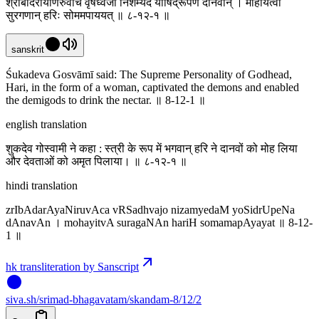
श्रीबादरायणिरुवाच वृषध्वजो निशम्येदं योषिद्रूपेण दानवान् । मोहयित्वा
सुरगणान् हरिः सोममपाययत् ॥ ८-१२-१ ॥
sanskrit
Śukadeva Gosvāmī said: The Supreme Personality of Godhead,
Hari, in the form of a woman, captivated the demons and enabled
the demigods to drink the nectar. ॥ 8-12-1 ॥
english translation
शुकदेव गोस्वामी ने कहा : स्त्री के रूप में भगवान् हरि ने दानवों को मोह लिया
और देवताओं को अमृत पिलाया। ॥ ८-१२-१ ॥
hindi translation
zrIbAdarAyaNiruvAca vRSadhvajo nizamyedaM yoSidrUpeNa
dAnavAn । mohayitvA suragaNAn hariH somamapAyayat ॥ 8-12-
1 ॥
hk transliteration by Sanscript
siva
.
sh
/srimad-bhagavatam/skandam-8/12/2