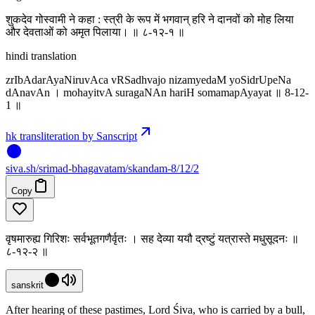
शुकदेव गोस्वामी ने कहा : स्त्री के रूप में भगवान् हरि ने दानवों को मोह लिया
और देवताओं को अमृत पिलाया। ॥ ८-१२-१ ॥
hindi translation
zrIbAdarAyaNiruvAca vRSadhvajo nizamyedaM yoSidrUpeNa
dAnavAn । mohayitvA suragaNAn hariH somamapAyayat ॥ 8-12-
1 ॥
hk transliteration by Sanscript
siva
.
sh
/srimad-bhagavatam/skandam-8/12/2
Copy
वृषमारुह्य गिरिशः सर्वभूतगणैर्वृतः । सह देव्या ययौ द्रष्टुं यत्रास्ते मधुसूदनः ॥
८-१२-२ ॥
sanskrit
After hearing of these pastimes, Lord Śiva, who is carried by a bull,