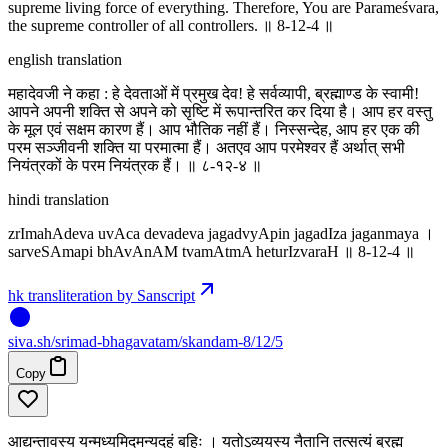
supreme living force of everything. Therefore, You are Parameśvara,
the supreme controller of all controllers. ॥ 8-12-4 ॥
english translation
महादेवजी ने कहा : हे देवताओं में प्रमुख देव! हे सर्वव्यापी, ब्रह्माण्ड के स्वामी!
आपने अपनी शक्ति से अपने को सृष्टि में रूपान्तरित कर दिया है। आप हर वस्तु
के मूल एवं सक्षम कारण हैं। आप भौतिक नहीं हैं। निस्सन्देह, आप हर एक की
परम सञ्जीवनी शक्ति या परमात्मा हैं। अतएव आप परमेश्वर हैं अर्थात् सभी
नियंत्रकों के परम नियंत्रक हैं। ॥ ८-१२-४ ॥
hindi translation
zrImahAdeva uvAca devadeva jagadvyApin jagadIza jaganmaya ।
sarveSAmapi bhAvAnAM tvamAtmA heturIzvaraH ॥ 8-12-4 ॥
hk transliteration by Sanscript
siva
.
sh
/srimad-bhagavatam/skandam-8/12/5
Copy
आद्यन्तावस्य यन्मध्यमिदमन्यदहं बहिः । यतोऽव्ययस्य नैतानि तत्सत्यं ब्रह्म