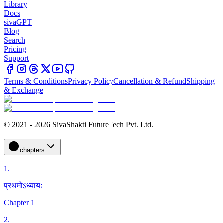
Library
Docs
sivaGPT
Blog
Search
Pricing
Support
Terms & Conditions
Privacy Policy
Cancellation & Refund
Shipping
& Exchange
© 2021 - 2026 SivaShakti FutureTech Pvt. Ltd.
chapters
1
.
प्रथमोऽध्यायः
Chapter 1
2
.