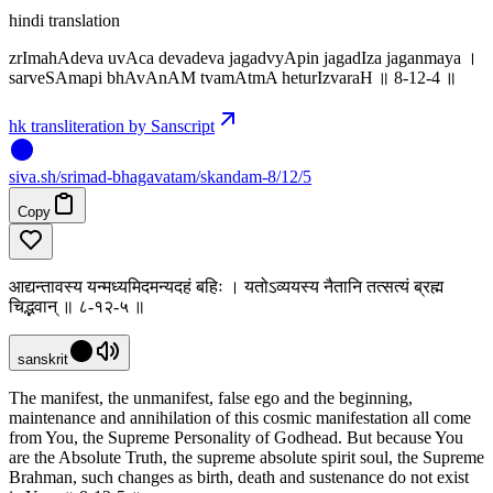
hindi translation
zrImahAdeva uvAca devadeva jagadvyApin jagadIza jaganmaya ।
sarveSAmapi bhAvAnAM tvamAtmA heturIzvaraH ॥ 8-12-4 ॥
hk transliteration by Sanscript
siva
.
sh
/srimad-bhagavatam/skandam-8/12/5
Copy
आद्यन्तावस्य यन्मध्यमिदमन्यदहं बहिः । यतोऽव्ययस्य नैतानि तत्सत्यं ब्रह्म
चिद्भवान् ॥ ८-१२-५ ॥
sanskrit
The manifest, the unmanifest, false ego and the beginning,
maintenance and annihilation of this cosmic manifestation all come
from You, the Supreme Personality of Godhead. But because You
are the Absolute Truth, the supreme absolute spirit soul, the Supreme
Brahman, such changes as birth, death and sustenance do not exist