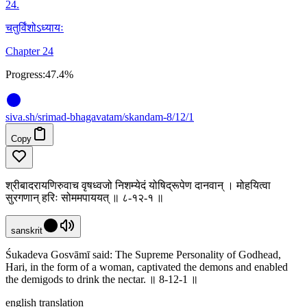
24
.
चतुर्विंशोऽध्यायः
Chapter 24
Progress:
47.4%
siva
.
sh
/srimad-bhagavatam/skandam-8/12/1
Copy
श्रीबादरायणिरुवाच वृषध्वजो निशम्येदं योषिद्रूपेण दानवान् । मोहयित्वा
सुरगणान् हरिः सोममपाययत् ॥ ८-१२-१ ॥
sanskrit
Śukadeva Gosvāmī said: The Supreme Personality of Godhead,
Hari, in the form of a woman, captivated the demons and enabled
the demigods to drink the nectar. ॥ 8-12-1 ॥
english translation