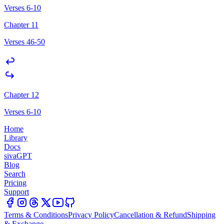
Verses 6-10
Chapter 11
Verses 46-50
Chapter 12
Verses 6-10
Home
Library
Docs
sivaGPT
Blog
Search
Pricing
Support
Terms & Conditions
Privacy Policy
Cancellation & Refund
Shipping
& Exchange