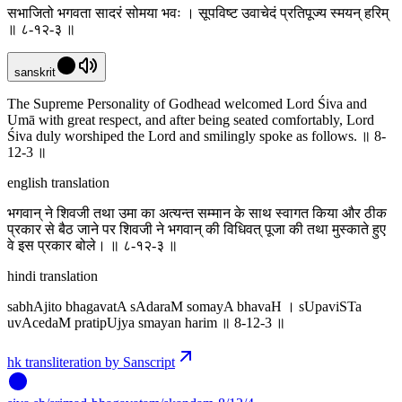
सभाजितो भगवता सादरं सोमया भवः । सूपविष्ट उवाचेदं प्रतिपूज्य स्मयन् हरिम्
॥ ८-१२-३ ॥
sanskrit
The Supreme Personality of Godhead welcomed Lord Śiva and
Umā with great respect, and after being seated comfortably, Lord
Śiva duly worshiped the Lord and smilingly spoke as follows. ॥ 8-
12-3 ॥
english translation
भगवान् ने शिवजी तथा उमा का अत्यन्त सम्मान के साथ स्वागत किया और ठीक
प्रकार से बैठ जाने पर शिवजी ने भगवान् की विधिवत् पूजा की तथा मुस्काते हुए
वे इस प्रकार बोले। ॥ ८-१२-३ ॥
hindi translation
sabhAjito bhagavatA sAdaraM somayA bhavaH । sUpaviSTa
uvAcedaM pratipUjya smayan harim ॥ 8-12-3 ॥
hk transliteration by Sanscript