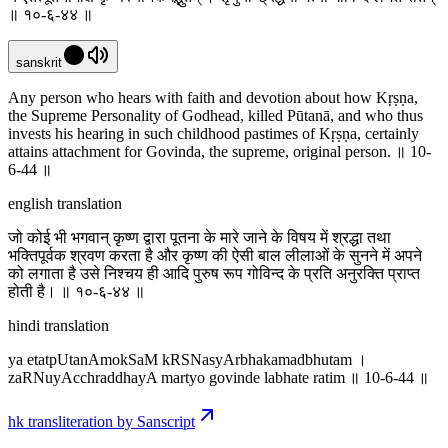
॥ १०-६-४४ ॥
sanskrit
Any person who hears with faith and devotion about how Kṛṣṇa,
the Supreme Personality of Godhead, killed Pūtanā, and who thus
invests his hearing in such childhood pastimes of Kṛṣṇa, certainly
attains attachment for Govinda, the supreme, original person. ॥ 10-
6-44 ॥
english translation
जो कोई भी भगवान् कृष्ण द्वारा पूतना के मारे जाने के विषय में श्रद्धा तथा
भक्तिपूर्वक श्रवण करता है और कृष्ण की ऐसी बाल लीलाओं के सुनने में अपने
को लगाता है उसे निश्चय ही आदि पुरुष रूप गोविन्द के प्रति अनुरक्ति प्राप्त
होती है। ॥ १०-६-४४ ॥
hindi translation
ya etatpUtanAmokSaM kRSNasyArbhakamadbhutam ।
za‍RNuyAcchraddhayA martyo govinde labhate ratim ॥ 10-6-44 ॥
hk transliteration by Sanscript