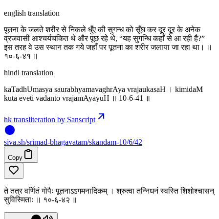
english translation
पूतना के जलते शरीर से निकले धुँए की सुगन्ध को सूँघ कर दूर दूर के अनेक
व्रजवासी आश्चर्यचकित थे और पूछ रहे थे, “यह सुगन्धि कहाँ से आ रही है?”
इस तरह वे उस स्थान तक गये जहाँ पर पूतना का शरीर जलाया जा रहा था। ॥
१०-६-४१ ॥
hindi translation
kaTadhUmasya saurabhyamavaghrAya vrajaukasaH । kimidaM
kuta eveti vadanto vrajamAyayuH ॥ 10-6-41 ॥
hk transliteration by Sanscript
siva
.
sh
/srimad-bhagavatam/skandam-10/6/42
Copy
ते तत्र वर्णितं गोपैः पूतनाऽऽगमनादिकम् । श्रुत्वा तन्निधनं स्वस्ति शिशोश्चासन्
सुविस्मिताः ॥ १०-६-४२ ॥