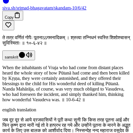
siva
.
sh
/srimad-bhagavatam/skandam-10/6/42
Copy
ते तत्र वर्णितं गोपैः पूतनाऽऽगमनादिकम् । श्रुत्वा तन्निधनं स्वस्ति शिशोश्चासन्
सुविस्मिताः ॥ १०-६-४२ ॥
sanskrit
When the inhabitants of Vraja who had come from distant places
heard the whole story of how Pūtanā had come and then been killed
by Kṛṣṇa, they were certainly astonished, and they offered their
blessings to the child for His wonderful deed of killing Pūtanā.
Nanda Mahārāja, of course, was very much obliged to Vasudeva,
who had foreseen the incident, and simply thanked him, thinking
how wonderful Vasudeva was. ॥ 10-6-42 ॥
english translation
जब दूर दूर से आये व्रजवासियों ने पूरी कथा सुनी कि किस तरह पूतना आई और
फिर कृष्ण द्वारा मारी गई तो वे हत्प्रभ रह गये और उन्होंने पूतना के मारने के अद्भुत
कार्य के लिए उस बालक को आशीर्वाद दिया। निस्सन्देह नन्द महाराज वसुदेव के