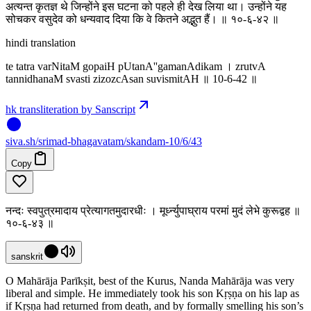
अत्यन्त कृतज्ञ थे जिन्होंने इस घटना को पहले ही देख लिया था। उन्होंने यह
सोचकर वसुदेव को धन्यवाद दिया कि वे कितने अद्भुत हैं। ॥ १०-६-४२ ॥
hindi translation
te tatra varNitaM gopaiH pUtanA''gamanAdikam । zrutvA
tannidhanaM svasti zizozcAsan suvismitAH ॥ 10-6-42 ॥
hk transliteration by Sanscript
siva
.
sh
/srimad-bhagavatam/skandam-10/6/43
Copy
नन्दः स्वपुत्रमादाय प्रेत्यागतमुदारधीः । मूर्ध्न्युपाघ्राय परमां मुदं लेभे कुरूद्वह ॥
१०-६-४३ ॥
sanskrit
O Mahārāja Parīkṣit, best of the Kurus, Nanda Mahārāja was very
liberal and simple. He immediately took his son Kṛṣṇa on his lap as
if Kṛṣṇa had returned from death, and by formally smelling his son’s