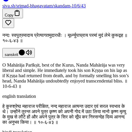
siva
.
sh
/srimad-bhagavatam/skandam-10/6/43
Copy
नन्दः स्वपुत्रमादाय प्रेत्यागतमुदारधीः । मूर्ध्न्युपाघ्राय परमां मुदं लेभे कुरूद्वह ॥
१०-६-४३ ॥
sanskrit
O Mahārāja Parīkṣit, best of the Kurus, Nanda Mahārāja was very
liberal and simple. He immediately took his son Kṛṣṇa on his lap as
if Kṛṣṇa had returned from death, and by formally smelling his son’s
head, Nanda Mahārāja undoubtedly enjoyed transcendental bliss. ॥
10-6-43 ॥
english translation
हे कुरुश्रेष्ठ महाराज परीक्षित, नन्द महाराज अत्यन्त उदार एवं सरल स्वभाव के
थे। उन्होंने तुरन्त अपने पुत्र कृष्ण को अपनी गोद में उठा लिया मानो कृष्ण मृत्यु
के मुख से लौटे हों और अपने पुत्र के सिर को सूँघ कर निस्सन्देह दिव्य आनन्द
का अनुभव किया। ॥ १०-६-४३ ॥