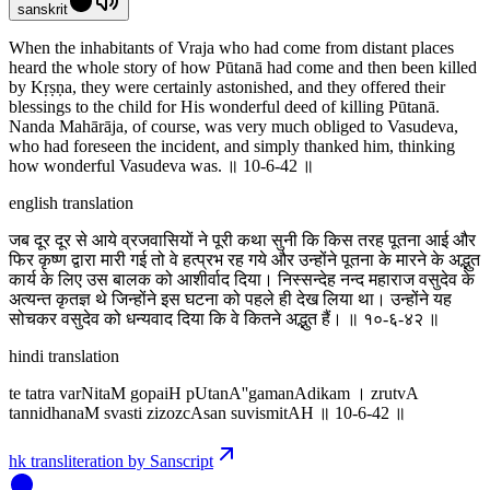
sanskrit
When the inhabitants of Vraja who had come from distant places
heard the whole story of how Pūtanā had come and then been killed
by Kṛṣṇa, they were certainly astonished, and they offered their
blessings to the child for His wonderful deed of killing Pūtanā.
Nanda Mahārāja, of course, was very much obliged to Vasudeva,
who had foreseen the incident, and simply thanked him, thinking
how wonderful Vasudeva was. ॥ 10-6-42 ॥
english translation
जब दूर दूर से आये व्रजवासियों ने पूरी कथा सुनी कि किस तरह पूतना आई और
फिर कृष्ण द्वारा मारी गई तो वे हत्प्रभ रह गये और उन्होंने पूतना के मारने के अद्भुत
कार्य के लिए उस बालक को आशीर्वाद दिया। निस्सन्देह नन्द महाराज वसुदेव के
अत्यन्त कृतज्ञ थे जिन्होंने इस घटना को पहले ही देख लिया था। उन्होंने यह
सोचकर वसुदेव को धन्यवाद दिया कि वे कितने अद्भुत हैं। ॥ १०-६-४२ ॥
hindi translation
te tatra varNitaM gopaiH pUtanA''gamanAdikam । zrutvA
tannidhanaM svasti zizozcAsan suvismitAH ॥ 10-6-42 ॥
hk transliteration by Sanscript