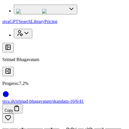
x
x
sivaGPT
Search
Library
Pricing
Srimad Bhagavatam
Progress:
7.2%
siva
.
sh
/srimad-bhagavatam/skandam-10/6/41
Copy