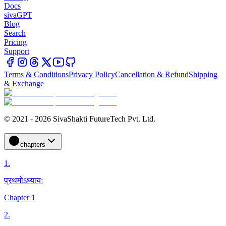
Docs
sivaGPT
Blog
Search
Pricing
Support
Terms & Conditions
Privacy Policy
Cancellation & Refund
Shipping
& Exchange
© 2021 - 2026 SivaShakti FutureTech Pvt. Ltd.
chapters
1
.
प्रथमोऽध्यायः
Chapter 1
2
.