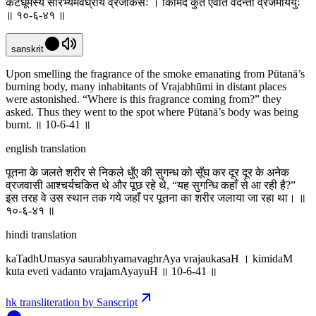
कटधूमस्य सौरभ्यमवघ्राय व्रजौकसः । किमिदं कुत एवेति वदन्तो व्रजमाययुः
॥ १०-६-४१ ॥
sanskrit
Upon smelling the fragrance of the smoke emanating from Pūtanā’s
burning body, many inhabitants of Vrajabhūmi in distant places
were astonished. “Where is this fragrance coming from?” they
asked. Thus they went to the spot where Pūtanā’s body was being
burnt. ॥ 10-6-41 ॥
english translation
पूतना के जलते शरीर से निकले धुँए की सुगन्ध को सूँघ कर दूर दूर के अनेक
व्रजवासी आश्चर्यचकित थे और पूछ रहे थे, “यह सुगन्धि कहाँ से आ रही है?”
इस तरह वे उस स्थान तक गये जहाँ पर पूतना का शरीर जलाया जा रहा था। ॥
१०-६-४१ ॥
hindi translation
kaTadhUmasya saurabhyamavaghrAya vrajaukasaH । kimidaM
kuta eveti vadanto vrajamAyayuH ॥ 10-6-41 ॥
hk transliteration by Sanscript