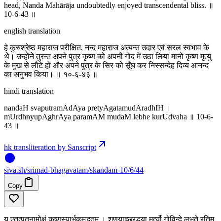
head, Nanda Mahārāja undoubtedly enjoyed transcendental bliss. ॥
10-6-43 ॥
english translation
हे कुरुश्रेष्ठ महाराज परीक्षित, नन्द महाराज अत्यन्त उदार एवं सरल स्वभाव के
थे। उन्होंने तुरन्त अपने पुत्र कृष्ण को अपनी गोद में उठा लिया मानो कृष्ण मृत्यु
के मुख से लौटे हों और अपने पुत्र के सिर को सूँघ कर निस्सन्देह दिव्य आनन्द
का अनुभव किया। ॥ १०-६-४३ ॥
hindi translation
nandaH svaputramAdAya pretyAgatamudAradhIH ।
mUrdhnyupAghrAya paramAM mudaM lebhe kurUdvaha ॥ 10-6-
43 ॥
hk transliteration by Sanscript
siva
.
sh
/srimad-bhagavatam/skandam-10/6/44
Copy
य एतत्पूतनामोक्षं कृष्णस्यार्भकमद्भुतम् । श‍ृणुयाच्छ्रद्धया मर्त्यो गोविन्दे लभते रतिम्