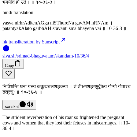
भयभीत हो उठे। ॥ १०-३६-३ ॥
hindi translation
yasya nirhrAditenAGga niSThureNa gavAM nRNAm ।
patantyakAlato garbhAH sravanti sma bhayena vai ॥ 10-36-3 ॥
hk transliteration by Sanscript
siva
.
sh
/srimad-bhagavatam/skandam-10/36/4
Copy
निर्विशन्ति घना यस्य ककुद्यचलशङ्कया । तं तीक्ष्णश‍ृङ्गमुद्वीक्ष्य गोप्यो गोपाश्च
तत्रसुः ॥ १०-३६-४ ॥
sanskrit
The strident reverberation of his roar so frightened the pregnant
cows and women that they lost their fetuses in miscarriages. ॥ 10-
36-4 ॥