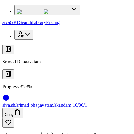
x
x
sivaGPT
Search
Library
Pricing
Srimad Bhagavatam
Progress:
35.3%
siva
.
sh
/srimad-bhagavatam/skandam-10/36/1
Copy