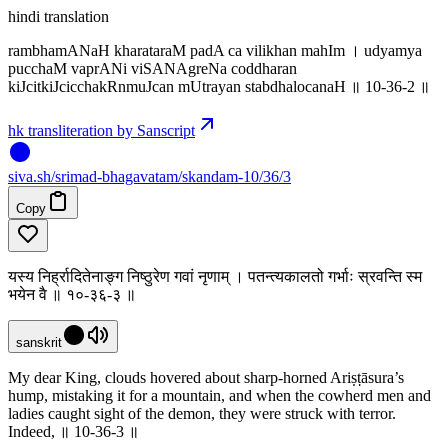
hindi translation
rambhamANaH kharataraM padA ca vilikhan mahIm । udyamya
pucchaM vaprANi viSANAgreNa coddharan
kiJcitkiJcicchakRnmuJcan mUtrayan stabdhalocanaH ॥ 10-36-2 ॥
hk transliteration by Sanscript
siva
.
sh
/srimad-bhagavatam/skandam-10/36/3
Copy
यस्य निर्ह्रादितेनाङ्ग निष्ठुरेण गवां नृणाम् । पतन्त्यकालतो गर्भाः स्रवन्ति स्म
भयेन वै ॥ १०-३६-३ ॥
sanskrit
My dear King, clouds hovered about sharp-horned Ariṣṭāsura’s
hump, mistaking it for a mountain, and when the cowherd men and
ladies caught sight of the demon, they were struck with terror.
Indeed, ॥ 10-36-3 ॥