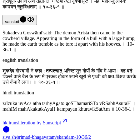
श्रीशुक उवाच अथ तर्ह्यागतो गोष्ठमरिष्टो वृषभासुरः । महीं महाककुत्कायः
कम्पयन् खुरविक्षताम् ॥ १०-३६-१ ॥
sanskrit
Śukadeva Goswāmī said: The demon Ariṣṭa then came to the
cowherd village. Appearing in the form of a bull with a large hump,
he made the earth tremble as he tore it apart with his hooves. ॥ 10-
36-1 ॥
english translation
शुकदेव गोस्वामी ने कहा : तत्पश्चात् अरिष्टासुर गोपों के गाँव में आया। वह बड़े
डिल्ले वाले बैल के रूप में प्रकट होकर अपने खुरों से पृथ्वी को क्षत-विक्षत करके
उसे कँपाने लगा। ॥ १०-३६-१ ॥
hindi translation
zrIzuka uvAca atha tarhyAgato goSThamariSTo vRSabhAsuraH ।
mahIM mahAkakutkAyaH kampayan khuravikSatAm ॥ 10-36-1 ॥
hk transliteration by Sanscript
siva
.
sh
/srimad-bhagavatam/skandam-10/36/2