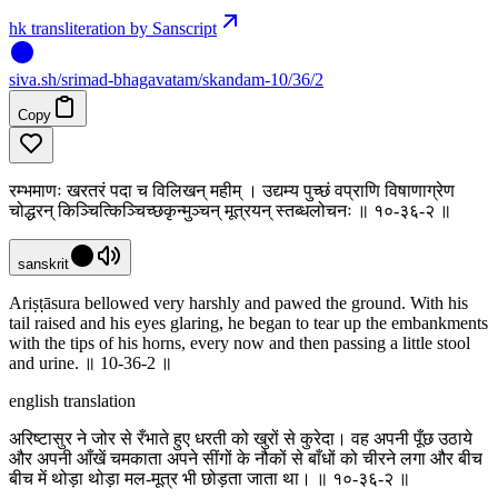
hk transliteration by Sanscript
siva
.
sh
/srimad-bhagavatam/skandam-10/36/2
Copy
रम्भमाणः खरतरं पदा च विलिखन् महीम् । उद्यम्य पुच्छं वप्राणि विषाणाग्रेण
चोद्धरन् किञ्चित्किञ्चिच्छकृन्मुञ्चन् मूत्रयन् स्तब्धलोचनः ॥ १०-३६-२ ॥
sanskrit
Ariṣṭāsura bellowed very harshly and pawed the ground. With his
tail raised and his eyes glaring, he began to tear up the embankments
with the tips of his horns, every now and then passing a little stool
and urine. ॥ 10-36-2 ॥
english translation
अरिष्टासुर ने जोर से रँभाते हुए धरती को खुरों से कुरेदा। वह अपनी पूँछ उठाये
और अपनी आँखें चमकाता अपने सींगों के नौकों से बाँधों को चीरने लगा और बीच
बीच में थोड़ा थोड़ा मल-मूत्र भी छोड़ता जाता था। ॥ १०-३६-२ ॥