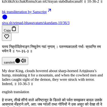
kiJcitkiJcicchakRnmuJcan mUtrayan stabdhalocanaH ॥ 10-36-2 ॥
hk transliteration by Sanscript
siva
.
sh
/srimad-bhagavatam/skandam-10/36/3
Copy
यस्य निर्ह्रादितेनाङ्ग निष्ठुरेण गवां नृणाम् । पतन्त्यकालतो गर्भाः स्रवन्ति स्म
भयेन वै ॥ १०-३६-३ ॥
sanskrit
My dear King, clouds hovered about sharp-horned Ariṣṭāsura’s
hump, mistaking it for a mountain, and when the cowherd men and
ladies caught sight of the demon, they were struck with terror.
Indeed, ॥ 10-36-3 ॥
english translation
हे राजन्, तीखे सींगो वाले अरिष्टासुर के डिल्ले को पर्वत समझकर बादल उसके
आसपास मँडराने लगे, अत: जब ग्वालों तथा गोपियों ने उस असुर को देखा तो वे