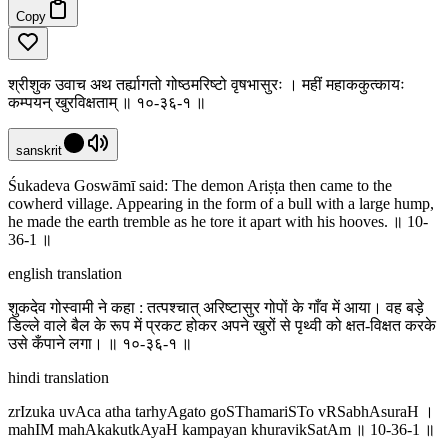
Copy
श्रीशुक उवाच अथ तर्ह्यागतो गोष्ठमरिष्टो वृषभासुरः । महीं महाककुत्कायः
कम्पयन् खुरविक्षताम् ॥ १०-३६-१ ॥
sanskrit
Śukadeva Goswāmī said: The demon Ariṣṭa then came to the
cowherd village. Appearing in the form of a bull with a large hump,
he made the earth tremble as he tore it apart with his hooves. ॥ 10-
36-1 ॥
english translation
शुकदेव गोस्वामी ने कहा : तत्पश्चात् अरिष्टासुर गोपों के गाँव में आया। वह बड़े
डिल्ले वाले बैल के रूप में प्रकट होकर अपने खुरों से पृथ्वी को क्षत-विक्षत करके
उसे कँपाने लगा। ॥ १०-३६-१ ॥
hindi translation
zrIzuka uvAca atha tarhyAgato goSThamariSTo vRSabhAsuraH ।
mahIM mahAkakutkAyaH kampayan khuravikSatAm ॥ 10-36-1 ॥