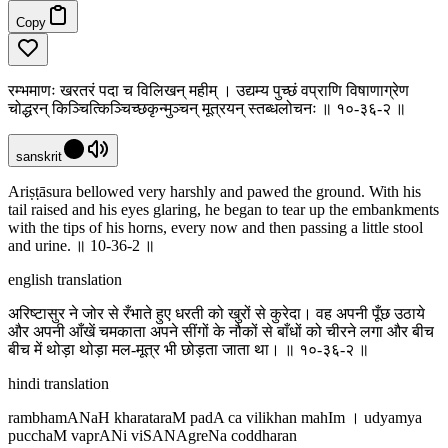
Copy
रम्भमाणः खरतरं पदा च विलिखन् महीम् । उद्यम्य पुच्छं वप्राणि विषाणाग्रेण
चोद्धरन् किञ्चित्किञ्चिच्छकृन्मुञ्चन् मूत्रयन् स्तब्धलोचनः ॥ १०-३६-२ ॥
sanskrit
Ariṣṭāsura bellowed very harshly and pawed the ground. With his
tail raised and his eyes glaring, he began to tear up the embankments
with the tips of his horns, every now and then passing a little stool
and urine. ॥ 10-36-2 ॥
english translation
अरिष्टासुर ने जोर से रँभाते हुए धरती को खुरों से कुरेदा। वह अपनी पूँछ उठाये
और अपनी आँखें चमकाता अपने सींगों के नौकों से बाँधों को चीरने लगा और बीच
बीच में थोड़ा थोड़ा मल-मूत्र भी छोड़ता जाता था। ॥ १०-३६-२ ॥
hindi translation
rambhamANaH kharataraM padA ca vilikhan mahIm । udyamya
pucchaM vaprANi viSANAgreNa coddharan