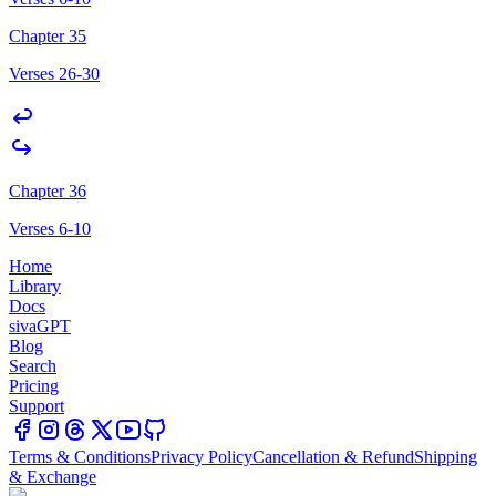
Chapter 35
Verses 26-30
Chapter 36
Verses 6-10
Home
Library
Docs
sivaGPT
Blog
Search
Pricing
Support
Terms & Conditions
Privacy Policy
Cancellation & Refund
Shipping
& Exchange