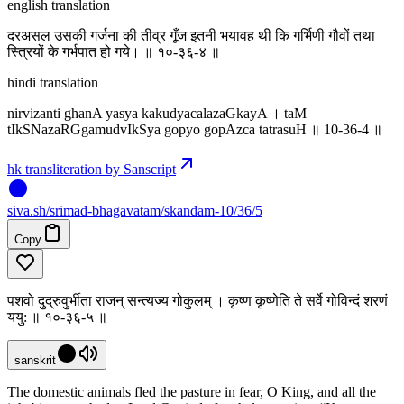
english translation
दरअसल उसकी गर्जना की तीव्र गूँज इतनी भयावह थी कि गर्भिणी गौवों तथा
स्त्रियों के गर्भपात हो गये। ॥ १०-३६-४ ॥
hindi translation
nirvizanti ghanA yasya kakudyacalazaGkayA । taM
tIkSNaza‍RGgamudvIkSya gopyo gopAzca tatrasuH ॥ 10-36-4 ॥
hk transliteration by Sanscript
siva
.
sh
/srimad-bhagavatam/skandam-10/36/5
Copy
पशवो दुद्रुवुर्भीता राजन् सन्त्यज्य गोकुलम् । कृष्ण कृष्णेति ते सर्वे गोविन्दं शरणं
ययु: ॥ १०-३६-५ ॥
sanskrit
The domestic animals fled the pasture in fear, O King, and all the