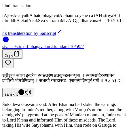
hindi translation
rAjovAca yathA hato bhagavatA bhaumo yene ca tAH striyaH ।
niruddhA etadAcakSva vikramaM zArGgadhanvanaH ॥ 10-59-1 ॥
hk transliteration by Sanscript
siva
.
sh
/srimad-bhagavatam/skandam-10/59/2
Copy
श्रीशुक उवाच इन्द्रेण हृतछत्रेण हृतकुण्डलबन्धुना । हृतामराद्रिस्थानेन
ज्ञापितो भौमचेष्टितम् । सभार्यो गरुडारूढः प्राग्ज्योतिषपुरं ययौ ॥ १०-५९-२ ॥
sanskrit
Śukadeva Gosvāmī said: After Bhauma had stolen the earrings
belonging to Indra’s mother, along with Varuṇa’s umbrella and the
demigods’ playground at the peak of Mandara mountain, Indra went
to Lord Kṛṣṇa and informed Him of these misdeeds. The Lord,
taking His wife Satyabhāmā with Him, then rode on Garuḍa to