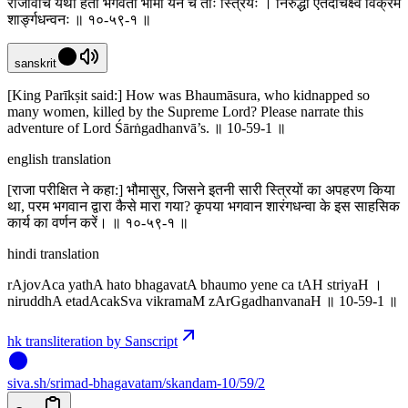
राजोवाच यथा हतो भगवता भौमो येने च ताः स्त्रियः । निरुद्धा एतदाचक्ष्व विक्रमं
शार्ङ्गधन्वनः ॥ १०-५९-१ ॥
sanskrit
[King Parīkṣit said:] How was Bhaumāsura, who kidnapped so
many women, killed by the Supreme Lord? Please narrate this
adventure of Lord Śārṅgadhanvā’s. ॥ 10-59-1 ॥
english translation
[राजा परीक्षित ने कहा:] भौमासुर, जिसने इतनी सारी स्त्रियों का अपहरण किया
था, परम भगवान द्वारा कैसे मारा गया? कृपया भगवान शारंगधन्वा के इस साहसिक
कार्य का वर्णन करें। ॥ १०-५९-१ ॥
hindi translation
rAjovAca yathA hato bhagavatA bhaumo yene ca tAH striyaH ।
niruddhA etadAcakSva vikramaM zArGgadhanvanaH ॥ 10-59-1 ॥
hk transliteration by Sanscript
siva
.
sh
/srimad-bhagavatam/skandam-10/59/2