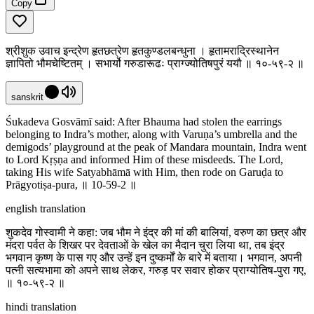
Copy
श्रीशुक उवाच इन्द्रेण हृतछत्रेण हृतकुण्डलबन्धुना । हृतामराद्रिस्थानेन
ज्ञापितो भौमचेष्टितम् । सभार्यो गरुडारूढः प्राग्ज्योतिषपुरं ययौ ॥ १०-५९-२ ॥
sanskrit
Śukadeva Gosvāmī said: After Bhauma had stolen the earrings
belonging to Indra’s mother, along with Varuṇa’s umbrella and the
demigods’ playground at the peak of Mandara mountain, Indra went
to Lord Kṛṣṇa and informed Him of these misdeeds. The Lord,
taking His wife Satyabhāmā with Him, then rode on Garuḍa to
Prāgyotiṣa-pura, ॥ 10-59-2 ॥
english translation
शुकदेव गोस्वामी ने कहा: जब भौम ने इंद्र की मां की बालियां, वरुण का छत्र और
मंदरा पर्वत के शिखर पर देवताओं के खेल का मैदान चुरा लिया था, तब इंद्र
भगवान कृष्ण के पास गए और उन्हें इन दुष्कर्मों के बारे में बताया। भगवान, अपनी
पत्नी सत्यभामा को अपने साथ लेकर, गरुड़ पर सवार होकर प्राग्योतिष-पुरा गए,
॥ १०-५९-२ ॥
hindi translation