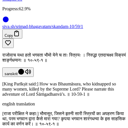
Progress:
62.9%
siva
.
sh
/srimad-bhagavatam/skandam-10/59/1
Copy
राजोवाच यथा हतो भगवता भौमो येने च ताः स्त्रियः । निरुद्धा एतदाचक्ष्व विक्रमं
शार्ङ्गधन्वनः ॥ १०-५९-१ ॥
sanskrit
[King Parīkṣit said:] How was Bhaumāsura, who kidnapped so
many women, killed by the Supreme Lord? Please narrate this
adventure of Lord Śārṅgadhanvā’s. ॥ 10-59-1 ॥
english translation
[राजा परीक्षित ने कहा:] भौमासुर, जिसने इतनी सारी स्त्रियों का अपहरण किया
था, परम भगवान द्वारा कैसे मारा गया? कृपया भगवान शारंगधन्वा के इस साहसिक
कार्य का वर्णन करें। ॥ १०-५९-१ ॥