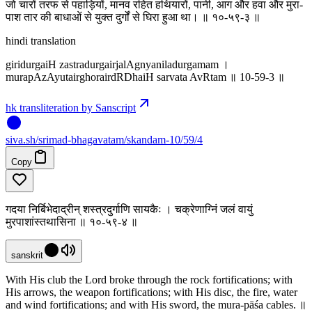
जो चारों तरफ से पहाड़ियों, मानव रहित हथियारों, पानी, आग और हवा और मुरा-
पाश तार की बाधाओं से युक्त दुर्गों से घिरा हुआ था। ॥ १०-५९-३ ॥
hindi translation
giridurgaiH zastradurgairjalAgnyaniladurgamam ।
murapAzAyutairghorairdRDhaiH sarvata AvRtam ॥ 10-59-3 ॥
hk transliteration by Sanscript
siva
.
sh
/srimad-bhagavatam/skandam-10/59/4
Copy
गदया निर्बिभेदाद्रीन् शस्त्रदुर्गाणि सायकैः । चक्रेणाग्निं जलं वायुं
मुरपाशांस्तथासिना ॥ १०-५९-४ ॥
sanskrit
With His club the Lord broke through the rock fortifications; with
His arrows, the weapon fortifications; with His disc, the fire, water
and wind fortifications; and with His sword, the mura-pāśa cables. ॥