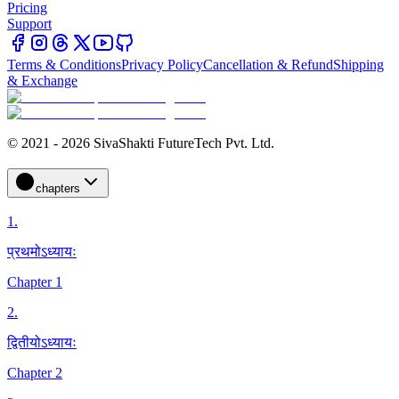
Pricing
Support
Terms & Conditions
Privacy Policy
Cancellation & Refund
Shipping
& Exchange
© 2021 - 2026 SivaShakti FutureTech Pvt. Ltd.
chapters
1
.
प्रथमोऽध्यायः
Chapter 1
2
.
द्वितीयोऽध्यायः
Chapter 2