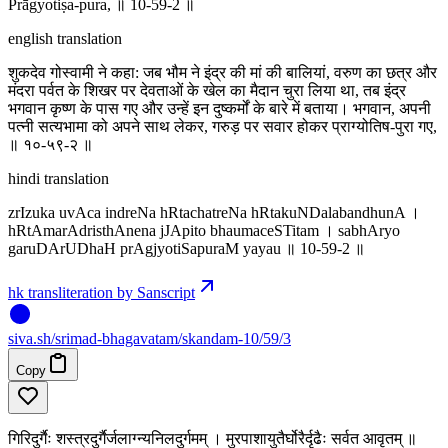
Prāgyotiṣa-pura, ॥ 10-59-2 ॥
english translation
शुकदेव गोस्वामी ने कहा: जब भौम ने इंद्र की मां की बालियां, वरुण का छत्र और
मंदरा पर्वत के शिखर पर देवताओं के खेल का मैदान चुरा लिया था, तब इंद्र
भगवान कृष्ण के पास गए और उन्हें इन दुष्कर्मों के बारे में बताया। भगवान, अपनी
पत्नी सत्यभामा को अपने साथ लेकर, गरुड़ पर सवार होकर प्राग्योतिष-पुरा गए,
॥ १०-५९-२ ॥
hindi translation
zrIzuka uvAca indreNa hRtachatreNa hRtakuNDalabandhunA ।
hRtAmarAdristhAnena jJApito bhaumaceSTitam । sabhAryo
garuDArUDhaH prAgjyotiSapuraM yayau ॥ 10-59-2 ॥
hk transliteration by Sanscript
siva
.
sh
/srimad-bhagavatam/skandam-10/59/3
Copy
गिरिदुर्गैः शस्त्रदुर्गैर्जलाग्न्यनिलदुर्गमम् । मुरपाशायुतैर्घोरैर्दृढैः सर्वत आवृतम् ॥