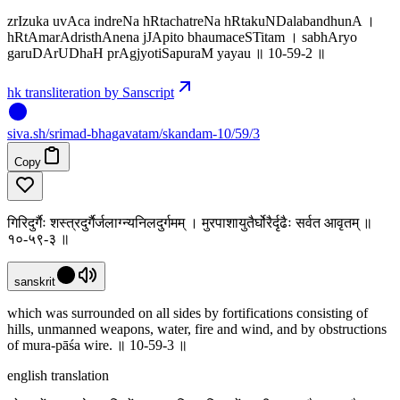
zrIzuka uvAca indreNa hRtachatreNa hRtakuNDalabandhunA ।
hRtAmarAdristhAnena jJApito bhaumaceSTitam । sabhAryo
garuDArUDhaH prAgjyotiSapuraM yayau ॥ 10-59-2 ॥
hk transliteration by Sanscript
siva
.
sh
/srimad-bhagavatam/skandam-10/59/3
Copy
गिरिदुर्गैः शस्त्रदुर्गैर्जलाग्न्यनिलदुर्गमम् । मुरपाशायुतैर्घोरैर्दृढैः सर्वत आवृतम् ॥
१०-५९-३ ॥
sanskrit
which was surrounded on all sides by fortifications consisting of
hills, unmanned weapons, water, fire and wind, and by obstructions
of mura-pāśa wire. ॥ 10-59-3 ॥
english translation