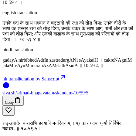
10-59-4 ॥
english translation
उनके गदा के साथ भगवान ने चट्टानों की रक्षा को तोड़ दिया; उनके तीरों के
साथ वह शस्त्र-रक्षा को तोड़ दिया; उनके चक्र के साथ आग, पानी और हवा की
रक्षा को तोड़ दिया; और उनकी खड़ाक के साथ मुरा-पाश की रस्सियों को तोड़
दिया। ॥ १०-५९-४ ॥
hindi translation
gadayA nirbibhedAdrIn zastradurgANi sAyakaiH । cakreNAgniM
jalaM vAyuM murapAzAMstathAsinA ॥ 10-59-4 ॥
hk transliteration by Sanscript
siva
.
sh
/srimad-bhagavatam/skandam-10/59/5
Copy
शङ्खनादेन यन्त्राणि हृदयानि मनस्विनाम् । प्राकारं गदया गुर्व्या निर्बिभेद
गदाधरः ॥ १०-५९-५ ॥