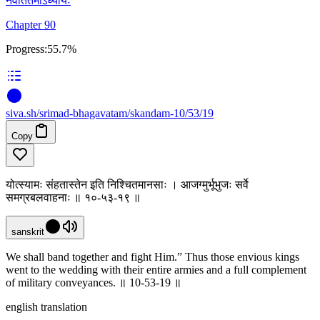
नवतितमोऽध्यायः
Chapter 90
Progress:
55.7%
siva
.
sh
/srimad-bhagavatam/skandam-10/53/19
Copy
योत्स्यामः संहतास्तेन इति निश्चितमानसाः । आजग्मुर्भूभुजः सर्वे
समग्रबलवाहनाः ॥ १०-५३-१९ ॥
sanskrit
We shall band together and fight Him.” Thus those envious kings
went to the wedding with their entire armies and a full complement
of military conveyances. ॥ 10-53-19 ॥
english translation