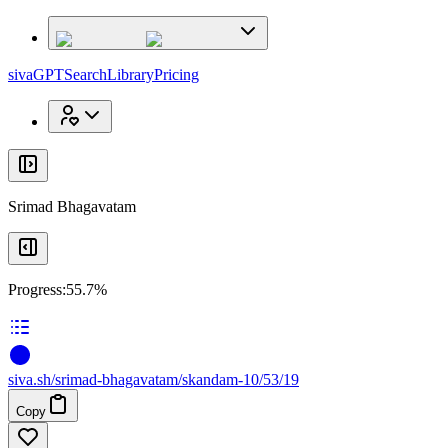
x
x
sivaGPT
Search
Library
Pricing
Srimad Bhagavatam
Progress:
55.7%
siva
.
sh
/srimad-bhagavatam/skandam-10/53/19
Copy