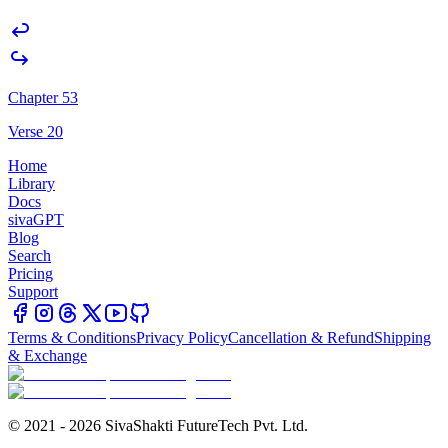
Chapter 53
Verse 20
Home
Library
Docs
sivaGPT
Blog
Search
Pricing
Support
Terms & Conditions
Privacy Policy
Cancellation & Refund
Shipping
& Exchange
© 2021 - 2026 SivaShakti FutureTech Pvt. Ltd.