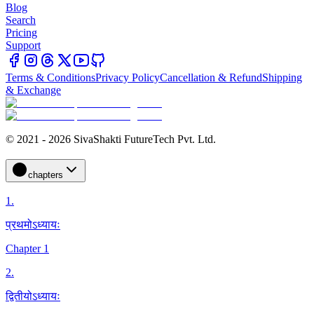
Blog
Search
Pricing
Support
Terms & Conditions
Privacy Policy
Cancellation & Refund
Shipping
& Exchange
© 2021 - 2026 SivaShakti FutureTech Pvt. Ltd.
chapters
1
.
प्रथमोऽध्यायः
Chapter 1
2
.
द्वितीयोऽध्यायः