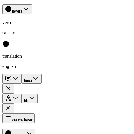
layers
verse
sanskrit
translation
english
hindi
hk
create layer