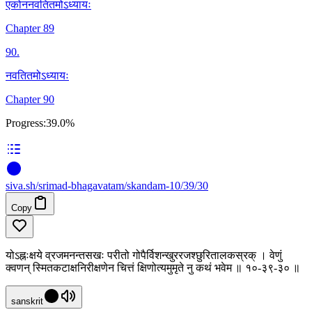
एकोननवतितमोऽध्यायः
Chapter 89
90
.
नवतितमोऽध्यायः
Chapter 90
Progress:
39.0%
siva
.
sh
/srimad-bhagavatam/skandam-10/39/30
Copy
योऽह्नःक्षये व्रजमनन्तसखः परीतो गोपैर्विशन्खुररजश्छुरितालकस्रक् । वेणुं
क्वणन् स्मितकटाक्षनिरीक्षणेन चित्तं क्षिणोत्यमुमृते नु कथं भवेम ॥ १०-३९-३० ॥
sanskrit