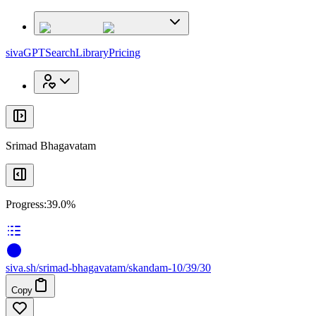
x
x
sivaGPT
Search
Library
Pricing
Srimad Bhagavatam
Progress:
39.0%
siva
.
sh
/srimad-bhagavatam/skandam-10/39/30
Copy