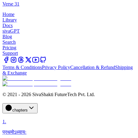
Verse 31
Home
Library
Docs
sivaGPT
Blog
Search
Pricing
Support
Terms & Conditions
Privacy Policy
Cancellation & Refund
Shipping
& Exchange
© 2021 - 2026 SivaShakti FutureTech Pvt. Ltd.
chapters
1
.
प्रथमोऽध्यायः