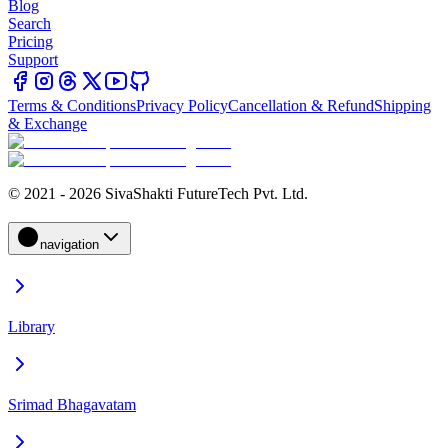
Blog
Search
Pricing
Support
Terms & Conditions
Privacy Policy
Cancellation & Refund
Shipping
& Exchange
© 2021 - 2026 SivaShakti FutureTech Pvt. Ltd.
navigation
Library
Srimad Bhagavatam