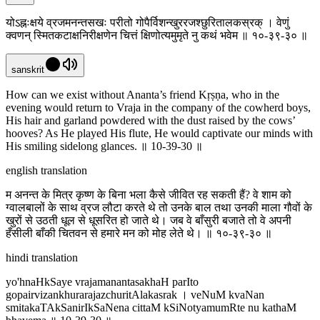
योऽह्नःक्षये व्रजमनन्तसखः परीतो गोपैर्विशन्खुररजश्छुरितालकस्रक् । वेणुं
क्वणन् स्मितकटाक्षनिरीक्षणेन चित्तं क्षिणोत्यमुमृते नु कथं भवेम ॥ १०-३९-३० ॥
sanskrit
How can we exist without Ananta’s friend Kṛṣṇa, who in the
evening would return to Vraja in the company of the cowherd boys,
His hair and garland powdered with the dust raised by the cows’
hooves? As He played His flute, He would captivate our minds with
His smiling sidelong glances. ॥ 10-39-30 ॥
english translation
म अनन्त के मित्र कृष्ण के बिना भला कैसे जीवित रह सकती हैं? वे शाम को
ग्वालबालों के साथ व्रज लौटा करते थे तो उनके बाल तथा उनकी माला गौवों के
खुरों से उठती धूल से धूसरित हो जाते थे। जब वे बाँसुरी बजाते तो वे अपनी
हँसीली बाँकी चितवन से हमारे मन को मोह लेते थे। ॥ १०-३९-३० ॥
hindi translation
yo'hnaHkSaye vrajamanantasakhaH parIto
gopairvizankhurarajazchuritAlakasrak । veNuM kvaNan
smitakaTAkSanirIkSaNena cittaM kSiNotyamumRte nu kathaM