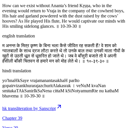
How can we exist without Ananta’s friend Kṛṣṇa, who in the
evening would return to Vraja in the company of the cowherd boys,
His hair and garland powdered with the dust raised by the cows’
hooves? As He played His flute, He would captivate our minds with
His smiling sidelong glances. ॥ 10-39-30 ॥
english translation
म अनन्त के मित्र कृष्ण के बिना भला कैसे जीवित रह सकती हैं? वे शाम को
ग्वालबालों के साथ व्रज लौटा करते थे तो उनके बाल तथा उनकी माला गौवों के
खुरों से उठती धूल से धूसरित हो जाते थे। जब वे बाँसुरी बजाते तो वे अपनी
हँसीली बाँकी चितवन से हमारे मन को मोह लेते थे। ॥ १०-३९-३० ॥
hindi translation
yo'hnaHkSaye vrajamanantasakhaH parIto
gopairvizankhurarajazchuritAlakasrak । veNuM kvaNan
smitakaTAkSanirIkSaNena cittaM kSiNotyamumRte nu kathaM
bhavema ॥ 10-39-30 ॥
hk transliteration by Sanscript
Chapter 39
Verse 29