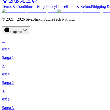
Terms & Conditions
Privacy Policy
Cancellation & Refund
Shipping &
© 2021 - 2026 SivaShakti FutureTech Pvt. Ltd.
chapters
1
.
सर्ग १
Sarga 1
2
.
सर्ग २
Sarga 2
3
.
सर्ग ३
Sarga 3