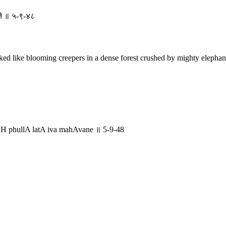
वने ॥ ५-९-४८
ed like blooming creepers in a dense forest crushed by mighty elephant
 phullA latA iva mahAvane ॥ 5-9-48