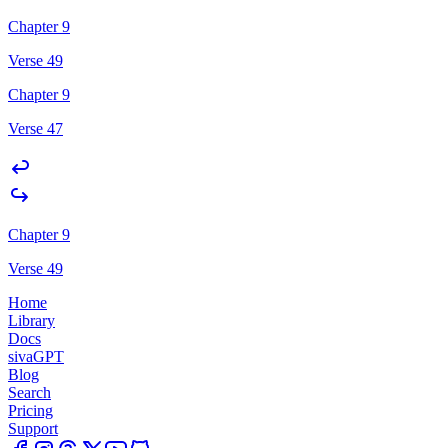
Chapter 9
Verse 49
Chapter 9
Verse 47
Chapter 9
Verse 49
Home
Library
Docs
sivaGPT
Blog
Search
Pricing
Support