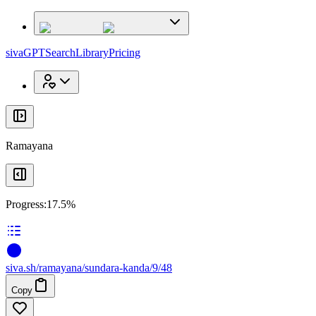
x
x
sivaGPT
Search
Library
Pricing
Ramayana
Progress:
17.5%
siva
.
sh
/ramayana/sundara-kanda/9/48
Copy