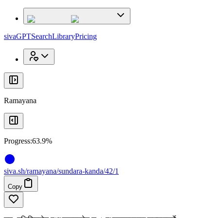
x
x
sivaGPT
Search
Library
Pricing
Ramayana
Progress:
63.9%
siva
.
sh
/ramayana/sundara-kanda/42/1
Copy