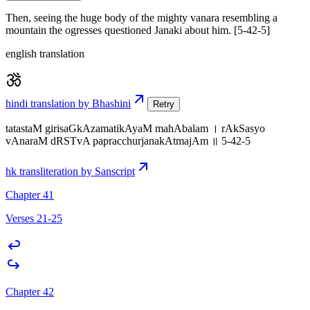
Then, seeing the huge body of the mighty vanara resembling a
mountain the ogresses questioned Janaki about him. [5-42-5]
english translation
hindi translation by Bhashini
Retry
tatastaM girisaGkAzamatikAyaM mahAbalam । rAkSasyo
vAnaraM dRSTvA papracchurjanakAtmajAm ॥ 5-42-5
hk transliteration by Sanscript
Chapter 41
Verses 21-25
Chapter 42