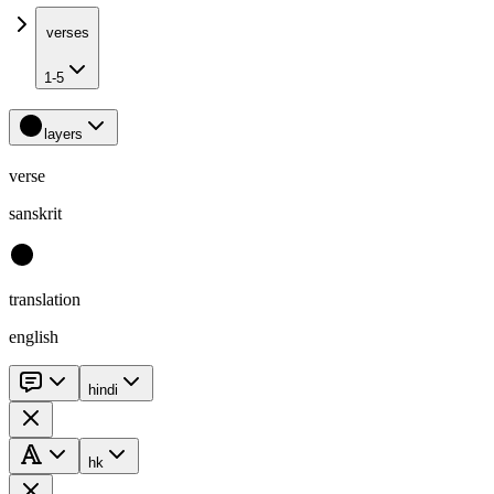
verses
1-5
layers
verse
sanskrit
translation
english
hindi
hk