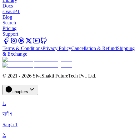
Library
Docs
sivaGPT
Blog
Search
Pricing
Support
Terms & Conditions
Privacy Policy
Cancellation & Refund
Shipping
& Exchange
© 2021 - 2026 SivaShakti FutureTech Pvt. Ltd.
chapters
1
.
सर्ग १
Sarga 1
2
.