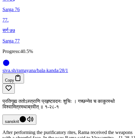
Sarga 76
77
.
सर्ग ७७
Sarga 77
Progress:
40.5%
siva
.
sh
/ramayana/bala-kanda/28/1
Copy
प्रतिगृह्य ततोऽस्त्राणि प्रहृष्टवदनः शुचिः । गच्छन्नेव च काकुत्स्थो
विश्वामित्रमथाब्रवीत् ॥ १-२८-१
sanskrit
After performing the purificatory rites, Rama received the weapons
with a cheerful face. In the way Rama said to Viswamitra. - [1-28-1]