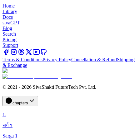
Home
Library
Docs
sivaGPT
Blog
Search
Pricing
Support
Terms & Conditions
Privacy Policy
Cancellation & Refund
Shipping
& Exchange
© 2021 - 2026 SivaShakti FutureTech Pvt. Ltd.
chapters
1
.
सर्ग १
Sarga 1