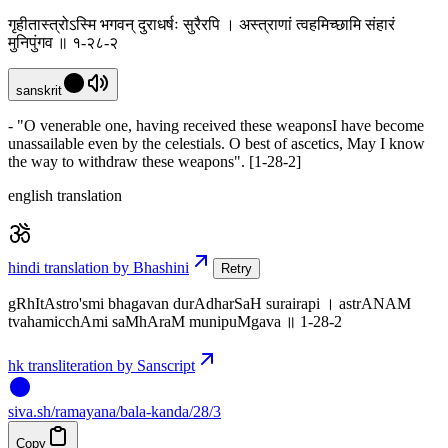
गृहीतास्त्रोऽस्मि भगवन् दुराधर्षः सुरैरपि । अस्त्राणां त्वहमिच्छामि संहारं
मुनिपुंगव ॥ १-२८-२
sanskrit
- "O venerable one, having received these weaponsI have become
unassailable even by the celestials. O best of ascetics, May I know
the way to withdraw these weapons". [1-28-2]
english translation
hindi translation by Bhashini
Retry
gRhItAstro'smi bhagavan durAdharSaH surairapi । astrANAM
tvahamicchAmi saMhAraM munipuMgava ॥ 1-28-2
hk transliteration by Sanscript
siva
.
sh
/ramayana/bala-kanda/28/3
Copy