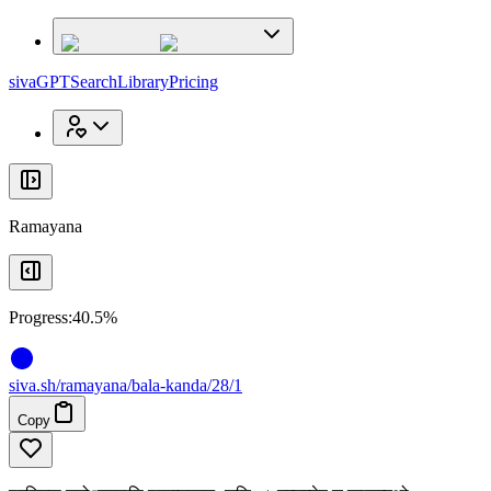
x
x
sivaGPT
Search
Library
Pricing
Ramayana
Progress:
40.5%
siva
.
sh
/ramayana/bala-kanda/28/1
Copy