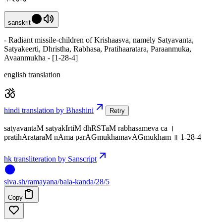
sanskrit
- Radiant missile-children of Krishaasva, namely Satyavanta,
Satyakeerti, Dhristha, Rabhasa, Pratihaaratara, Paraanmuka,
Avaanmukha - [1-28-4]
english translation
hindi translation by Bhashini
Retry
satyavantaM satyakIrtiM dhRSTaM rabhasameva ca ।
pratihArataraM nAma parAGmukhamavAGmukham ॥ 1-28-4
hk transliteration by Sanscript
siva
.
sh
/ramayana/bala-kanda/28/5
Copy