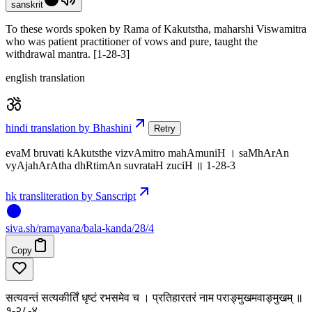
sanskrit
To these words spoken by Rama of Kakutstha, maharshi Viswamitra
who was patient practitioner of vows and pure, taught the
withdrawal mantra. [1-28-3]
english translation
hindi translation by Bhashini
Retry
evaM bruvati kAkutsthe vizvAmitro mahAmuniH । saMhArAn
vyAjahArAtha dhRtimAn suvrataH zuciH ॥ 1-28-3
hk transliteration by Sanscript
siva
.
sh
/ramayana/bala-kanda/28/4
Copy
सत्यवन्तं सत्यकीर्तिं धृष्टं रभसमेव च । प्रतिहारतरं नाम पराङ्मुखमवाङ्मुखम् ॥
१-२८-४