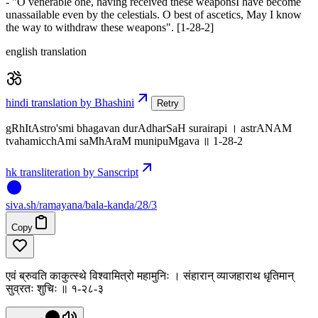
- "O venerable one, having received these weaponsI have become
unassailable even by the celestials. O best of ascetics, May I know
the way to withdraw these weapons". [1-28-2]
english translation
hindi translation by Bhashini
Retry
gRhItAstro'smi bhagavan durAdharSaH surairapi । astrANAM
tvahamicchAmi saMhAraM munipuMgava ॥ 1-28-2
hk transliteration by Sanscript
siva
.
sh
/ramayana/bala-kanda/28/3
Copy
एवं ब्रुवति काकुत्स्थे विश्वामित्रो महामुनिः । संहारान् व्याजहाराथ धृतिमान्
सुव्रतः शुचिः ॥ १-२८-३