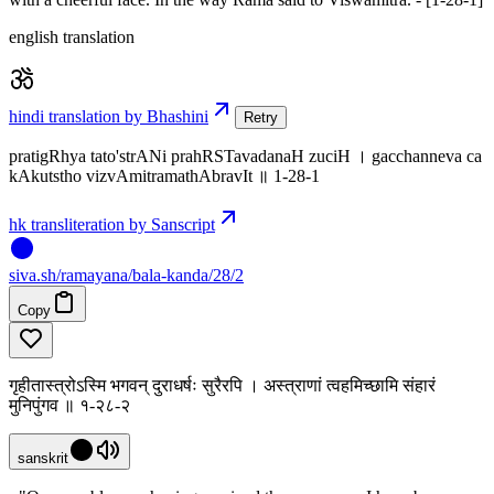
english translation
hindi translation by Bhashini
Retry
pratigRhya tato'strANi prahRSTavadanaH zuciH । gacchanneva ca
kAkutstho vizvAmitramathAbravIt ॥ 1-28-1
hk transliteration by Sanscript
siva
.
sh
/ramayana/bala-kanda/28/2
Copy
गृहीतास्त्रोऽस्मि भगवन् दुराधर्षः सुरैरपि । अस्त्राणां त्वहमिच्छामि संहारं
मुनिपुंगव ॥ १-२८-२
sanskrit