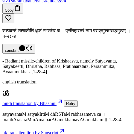
siva
.
sh
/ramayana/bala-kanda/28/4
Copy
सत्यवन्तं सत्यकीर्तिं धृष्टं रभसमेव च । प्रतिहारतरं नाम पराङ्मुखमवाङ्मुखम् ॥
१-२८-४
sanskrit
- Radiant missile-children of Krishaasva, namely Satyavanta,
Satyakeerti, Dhristha, Rabhasa, Pratihaaratara, Paraanmuka,
Avaanmukha - [1-28-4]
english translation
hindi translation by Bhashini
Retry
satyavantaM satyakIrtiM dhRSTaM rabhasameva ca ।
pratihArataraM nAma parAGmukhamavAGmukham ॥ 1-28-4
hk transliteration by Sanscript