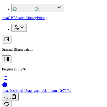
x
x
sivaGPT
Search
Library
Pricing
Srimad Bhagavatam
Progress:
78.2%
siva
.
sh
/srimad-bhagavatam/skandam-10/72/34
Copy