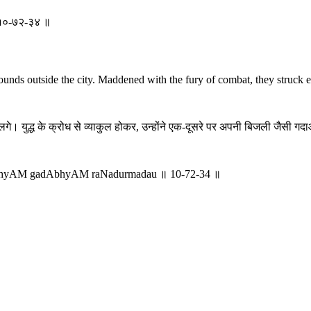
 ॥ १०-७२-३४ ॥
ounds outside the city. Maddened with the fury of combat, they struck e
े लगे। युद्ध के क्रोध से व्याकुल होकर, उन्होंने एक-दूसरे पर अपनी बिजली जैसी
alpAbhyAM gadAbhyAM raNadurmadau ॥ 10-72-34 ॥