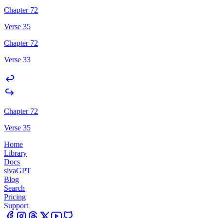
Chapter 72
Verse 35
Chapter 72
Verse 33
Chapter 72
Verse 35
Home
Library
Docs
sivaGPT
Blog
Search
Pricing
Support