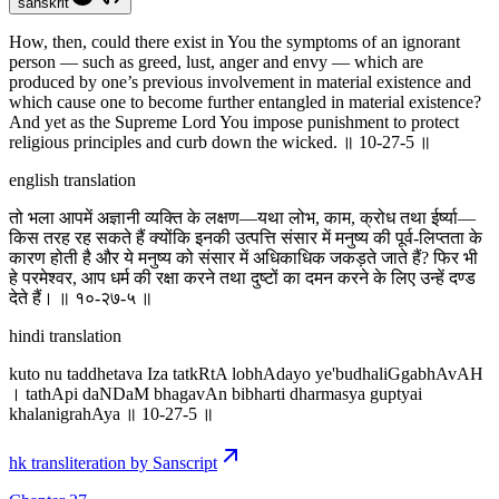
sanskrit
How, then, could there exist in You the symptoms of an ignorant
person — such as greed, lust, anger and envy — which are
produced by one’s previous involvement in material existence and
which cause one to become further entangled in material existence?
And yet as the Supreme Lord You impose punishment to protect
religious principles and curb down the wicked. ॥ 10-27-5 ॥
english translation
तो भला आपमें अज्ञानी व्यक्ति के लक्षण—यथा लोभ, काम, क्रोध तथा ईर्ष्या—
किस तरह रह सकते हैं क्योंकि इनकी उत्पत्ति संसार में मनुष्य की पूर्व-लिप्तता के
कारण होती है और ये मनुष्य को संसार में अधिकाधिक जकड़ते जाते हैं? फिर भी
हे परमेश्वर, आप धर्म की रक्षा करने तथा दुष्टों का दमन करने के लिए उन्हें दण्ड
देते हैं। ॥ १०-२७-५ ॥
hindi translation
kuto nu taddhetava Iza tatkRtA lobhAdayo ye'budhaliGgabhAvAH
। tathApi daNDaM bhagavAn bibharti dharmasya guptyai
khalanigrahAya ॥ 10-27-5 ॥
hk transliteration by Sanscript