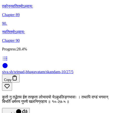
एकोननवतितमोऽध्यायः
Chapter 89
90
.
नवतितमोऽध्यायः
Chapter 90
Progress:
28.4%
siva
.
sh
/srimad-bhagavatam/skandam-10/27/5
Copy
कुतो नु तद्धेतव ईश तत्कृता लोभादयो येऽबुधलिङ्गभावाः । तथापि दण्डं भगवान्
बिभर्ति धर्मस्य गुप्त्यै खलनिग्रहाय ॥ १०-२७-५ ॥