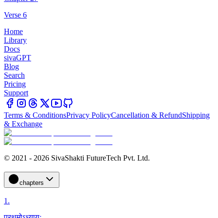
Verse 6
Home
Library
Docs
sivaGPT
Blog
Search
Pricing
Support
Terms & Conditions
Privacy Policy
Cancellation & Refund
Shipping
& Exchange
© 2021 - 2026 SivaShakti FutureTech Pvt. Ltd.
chapters
1
.
प्रथमोऽध्यायः