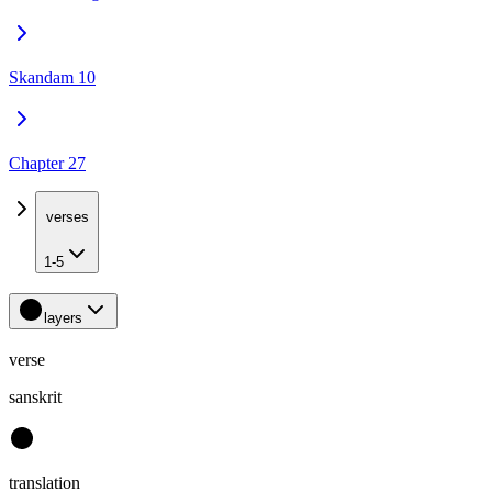
Skandam 10
Chapter 27
verses
1-5
layers
verse
sanskrit
translation