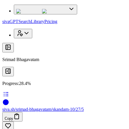
x
x
sivaGPT
Search
Library
Pricing
Srimad Bhagavatam
Progress:
28.4%
siva
.
sh
/srimad-bhagavatam/skandam-10/27/5
Copy