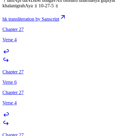
। tathApi daNDaM bhagavAn bibharti dharmasya guptyai
khalanigrahAya ॥ 10-27-5 ॥
hk transliteration by Sanscript
Chapter 27
Verse 4
Chapter 27
Verse 6
Chapter 27
Verse 4
Chapter 27