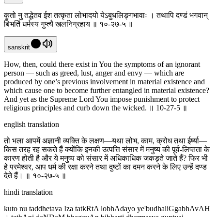
कुतो नु तद्धेतव ईश तत्कृता लोभादयो येऽबुधलिङ्गभावाः । तथापि दण्डं भगवान्
बिभर्ति धर्मस्य गुप्त्यै खलनिग्रहाय ॥ १०-२७-५ ॥
sanskrit
How, then, could there exist in You the symptoms of an ignorant
person — such as greed, lust, anger and envy — which are
produced by one’s previous involvement in material existence and
which cause one to become further entangled in material existence?
And yet as the Supreme Lord You impose punishment to protect
religious principles and curb down the wicked. ॥ 10-27-5 ॥
english translation
तो भला आपमें अज्ञानी व्यक्ति के लक्षण—यथा लोभ, काम, क्रोध तथा ईर्ष्या—
किस तरह रह सकते हैं क्योंकि इनकी उत्पत्ति संसार में मनुष्य की पूर्व-लिप्तता के
कारण होती है और ये मनुष्य को संसार में अधिकाधिक जकड़ते जाते हैं? फिर भी
हे परमेश्वर, आप धर्म की रक्षा करने तथा दुष्टों का दमन करने के लिए उन्हें दण्ड
देते हैं। ॥ १०-२७-५ ॥
hindi translation
kuto nu taddhetava Iza tatkRtA lobhAdayo ye'budhaliGgabhAvAH