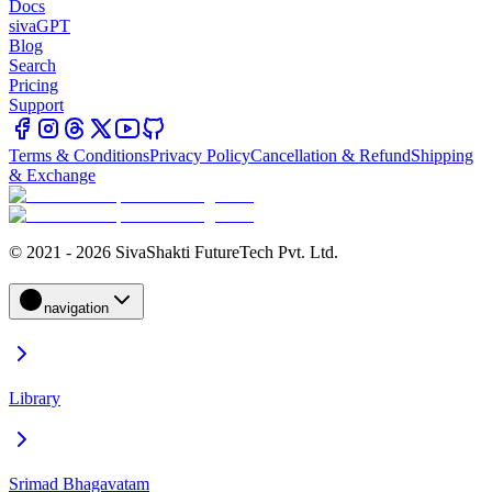
Docs
sivaGPT
Blog
Search
Pricing
Support
Terms & Conditions
Privacy Policy
Cancellation & Refund
Shipping
& Exchange
© 2021 - 2026 SivaShakti FutureTech Pvt. Ltd.
navigation
Library
Srimad Bhagavatam