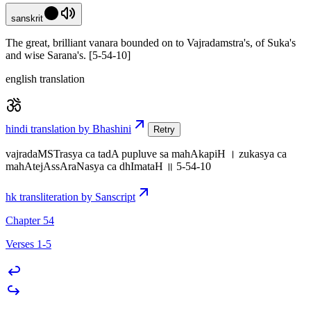
sanskrit
The great, brilliant vanara bounded on to Vajradamstra's, of Suka's
and wise Sarana's. [5-54-10]
english translation
hindi translation by Bhashini
Retry
vajradaMSTrasya ca tadA pupluve sa mahAkapiH । zukasya ca
mahAtejAssAraNasya ca dhImataH ॥ 5-54-10
hk transliteration by Sanscript
Chapter 54
Verses 1-5