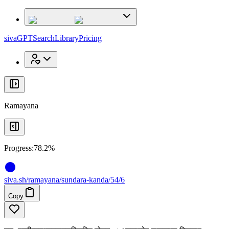
x
x
sivaGPT
Search
Library
Pricing
Ramayana
Progress:
78.2%
siva
.
sh
/ramayana/sundara-kanda/54/6
Copy