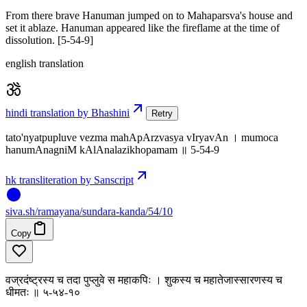
From there brave Hanuman jumped on to Mahaparsva's house and
set it ablaze. Hanuman appeared like the fireflame at the time of
dissolution. [5-54-9]
english translation
hindi translation by Bhashini
Retry
tato'nyatpupluve vezma mahApArzvasya vIryavAn । mumoca
hanumAnagniM kAlAnalazikhopamam ॥ 5-54-9
hk transliteration by Sanscript
siva
.
sh
/ramayana/sundara-kanda/54/10
Copy
वज्रदंष्ट्रस्य च तदा पुप्लुवे स महाकपिः । शुकस्य च महातेजास्सारणस्य च
धीमतः ॥ ५-५४-१०