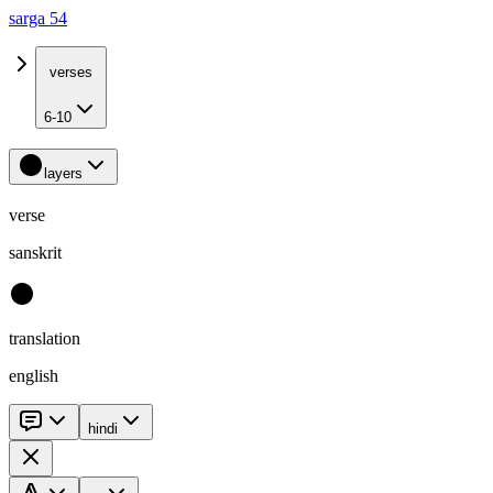
sarga 54
verses
6-10
layers
verse
sanskrit
translation
english
hindi