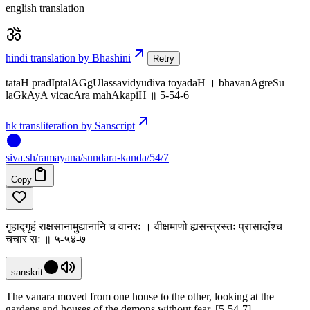
english translation
hindi translation by Bhashini
Retry
tataH pradIptalAGgUlassavidyudiva toyadaH । bhavanAgreSu
laGkAyA vicacAra mahAkapiH ॥ 5-54-6
hk transliteration by Sanscript
siva
.
sh
/ramayana/sundara-kanda/54/7
Copy
गृहाद्गृहं राक्षसानामुद्यानानि च वानरः । वीक्षमाणो ह्यसन्त्रस्तः प्रासादांश्च
चचार सः ॥ ५-५४-७
sanskrit
The vanara moved from one house to the other, looking at the
gardens and houses of the demons without fear. [5-54-7]