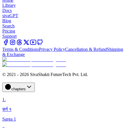
Home
Library
Docs
sivaGPT
Blog
Search
Pricing
Support
Terms & Conditions
Privacy Policy
Cancellation & Refund
Shipping
& Exchange
© 2021 - 2026 SivaShakti FutureTech Pvt. Ltd.
chapters
1
.
सर्ग १
Sarga 1