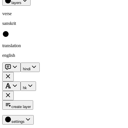
layers
verse
sanskrit
translation
english
hindi
hk
create layer
settings