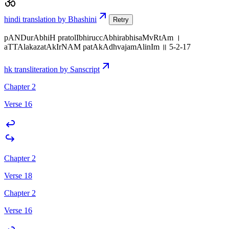
hindi translation by Bhashini
Retry
pANDurAbhiH pratolIbhiruccAbhirabhisaMvRtAm ।
aTTAlakazatAkIrNAM patAkAdhvajamAlinIm ॥ 5-2-17
hk transliteration by Sanscript
Chapter 2
Verse 16
Chapter 2
Verse 18
Chapter 2
Verse 16