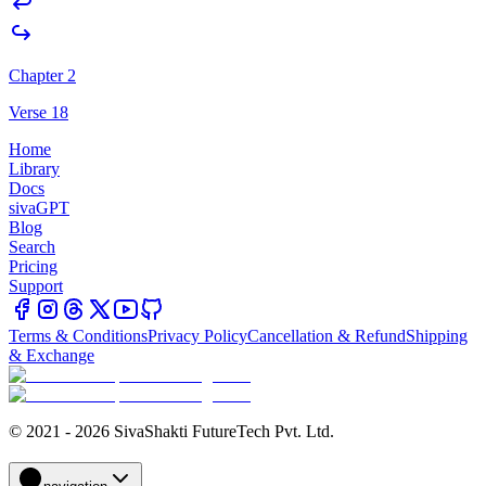
Chapter 2
Verse 18
Home
Library
Docs
sivaGPT
Blog
Search
Pricing
Support
Terms & Conditions
Privacy Policy
Cancellation & Refund
Shipping
& Exchange
© 2021 - 2026 SivaShakti FutureTech Pvt. Ltd.