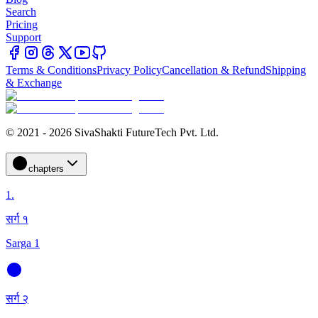
Search
Pricing
Support
Terms & Conditions
Privacy Policy
Cancellation & Refund
Shipping
& Exchange
© 2021 - 2026 SivaShakti FutureTech Pvt. Ltd.
chapters
1
.
सर्ग १
Sarga 1
सर्ग २