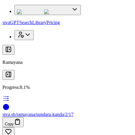
x
x
sivaGPT
Search
Library
Pricing
Ramayana
Progress:
8.1%
siva
.
sh
/ramayana/sundara-kanda/2/17
Copy