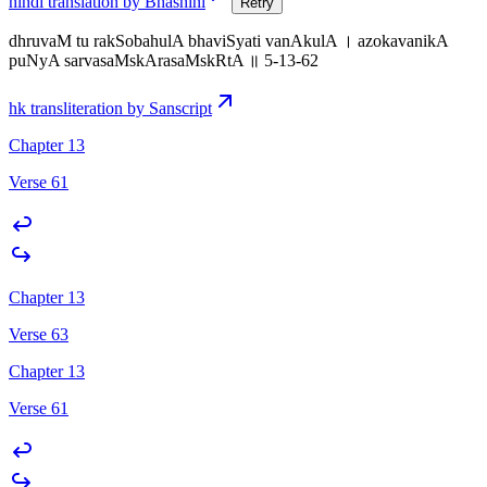
hindi translation by Bhashini
Retry
dhruvaM tu rakSobahulA bhaviSyati vanAkulA । azokavanikA
puNyA sarvasaMskArasaMskRtA ॥ 5-13-62
hk transliteration by Sanscript
Chapter 13
Verse 61
Chapter 13
Verse 63
Chapter 13
Verse 61