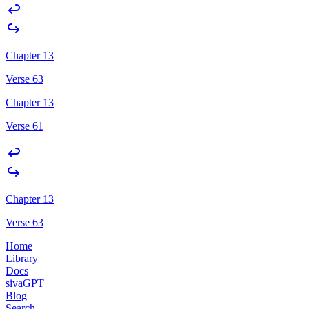
Chapter 13
Verse 63
Chapter 13
Verse 61
Chapter 13
Verse 63
Home
Library
Docs
sivaGPT
Blog
Search