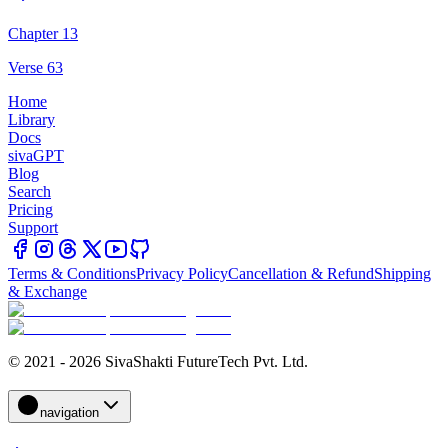
Chapter 13
Verse 63
Home
Library
Docs
sivaGPT
Blog
Search
Pricing
Support
Terms & Conditions
Privacy Policy
Cancellation & Refund
Shipping
& Exchange
© 2021 - 2026 SivaShakti FutureTech Pvt. Ltd.
navigation