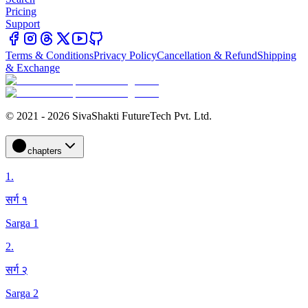
Pricing
Support
Terms & Conditions
Privacy Policy
Cancellation & Refund
Shipping
& Exchange
© 2021 - 2026 SivaShakti FutureTech Pvt. Ltd.
chapters
1
.
सर्ग १
Sarga 1
2
.
सर्ग २
Sarga 2