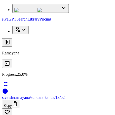
x
x
sivaGPT
Search
Library
Pricing
Ramayana
Progress:
25.0%
siva
.
sh
/ramayana/sundara-kanda/13/62
Copy