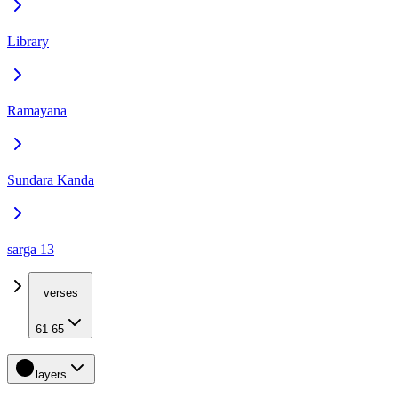
Library
Ramayana
Sundara Kanda
sarga 13
verses
61-65
layers