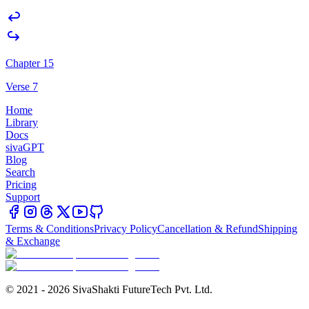
Chapter 15
Verse 7
Home
Library
Docs
sivaGPT
Blog
Search
Pricing
Support
Terms & Conditions
Privacy Policy
Cancellation & Refund
Shipping
& Exchange
© 2021 - 2026 SivaShakti FutureTech Pvt. Ltd.