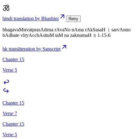
hindi translation by Bhashini
Retry
bhagavaMstvatprasAdena rAvaNo nAma rAkSasaH । sarvAnno
bAdhate vIryAcchAsituM taM na zaknumaH ॥ 1-15-6
hk transliteration by Sanscript
Chapter 15
Verse 5
Chapter 15
Verse 7
Chapter 15
Verse 5