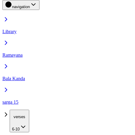
navigation
Library
Ramayana
Bala Kanda
sarga 15
verses
6-10