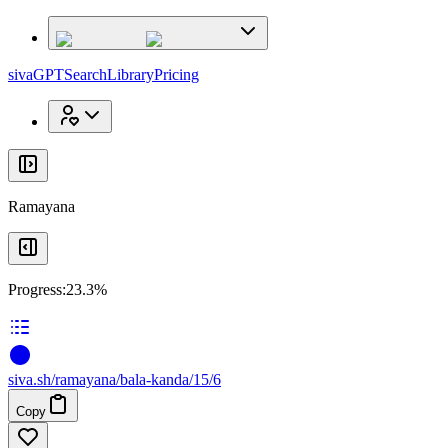
x
x
sivaGPT
Search
Library
Pricing
Ramayana
Progress:
23.3%
siva
.
sh
/ramayana/bala-kanda/15/6
Copy