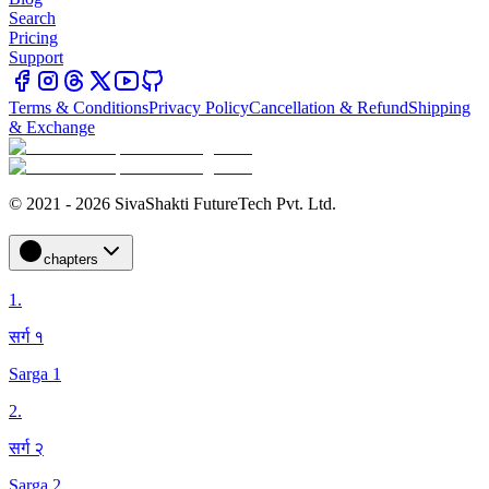
Search
Pricing
Support
Terms & Conditions
Privacy Policy
Cancellation & Refund
Shipping
& Exchange
© 2021 - 2026 SivaShakti FutureTech Pvt. Ltd.
chapters
1
.
सर्ग १
Sarga 1
2
.
सर्ग २
Sarga 2