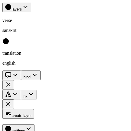
layers
verse
sanskrit
translation
english
hindi
hk
create layer
settings