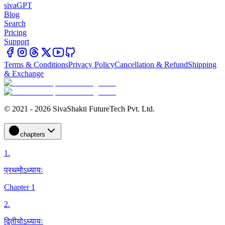
sivaGPT
Blog
Search
Pricing
Support
Terms & Conditions
Privacy Policy
Cancellation & Refund
Shipping
& Exchange
© 2021 - 2026 SivaShakti FutureTech Pvt. Ltd.
chapters
1
.
प्रथमोऽध्यायः
Chapter 1
2
.
द्वितीयोऽध्यायः