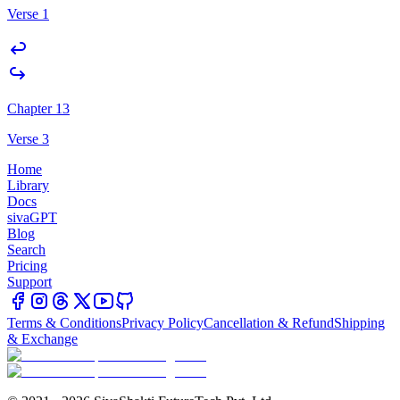
Verse 1
Chapter 13
Verse 3
Home
Library
Docs
sivaGPT
Blog
Search
Pricing
Support
Terms & Conditions
Privacy Policy
Cancellation & Refund
Shipping
& Exchange