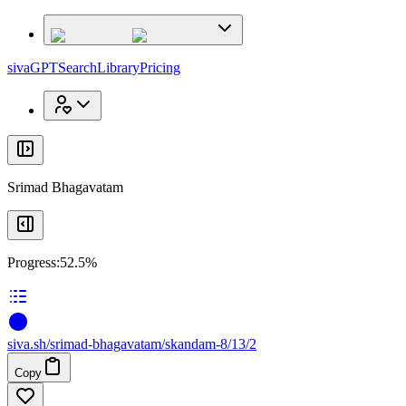
x
x
sivaGPT
Search
Library
Pricing
Srimad Bhagavatam
Progress:
52.5%
siva
.
sh
/srimad-bhagavatam/skandam-8/13/2
Copy