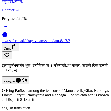
चतुर्विंशोऽध्यायः
Chapter 24
Progress:
52.5%
siva
.
sh
/srimad-bhagavatam/skandam-8/13/2
Copy
इक्ष्वाकुर्नभगश्चैव धृष्टः शर्यातिरेव च । नरिष्यन्तोऽथ नाभागः सप्तमो दिष्ट उच्यते
॥ ८-१३-२ ॥
sanskrit
O King Parīkṣit, among the ten sons of Manu are Ikṣvāku, Nabhaga,
Dhṛṣṭa, Śaryāti, Nariṣyanta and Nābhāga. The seventh son is known
as Diṣṭa. ॥ 8-13-2 ॥
english translation