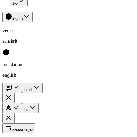
1-5
layers
verse
sanskrit
translation
english
hindi
hk
create layer