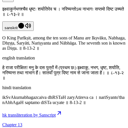
इक्ष्वाकुर्नभगश्चैव धृष्टः शर्यातिरेव च । नरिष्यन्तोऽथ नाभागः सप्तमो दिष्ट उच्यते
॥ ८-१३-२ ॥
sanskrit
O King Parīkṣit, among the ten sons of Manu are Ikṣvāku, Nabhaga,
Dhṛṣṭa, Śaryāti, Nariṣyanta and Nābhāga. The seventh son is known
as Diṣṭa. ॥ 8-13-2 ॥
english translation
हे राजा परीक्षित! मनु के दस पुत्रों में (प्रथम छ:) इक्ष्वाकु, नभग, धृष्ट, शर्याति,
नरिष्यन्त तथा नाभाग हैं। सातवाँ पुत्र दिष्ट नाम से जाना जाता है। ॥ ८-१३-२
॥
hindi translation
ikSvAkurnabhagazcaiva dhRSTaH zaryAtireva ca । nariSyanto'tha
nAbhAgaH saptamo diSTa ucyate ॥ 8-13-2 ॥
hk transliteration by Sanscript
Chapter 13