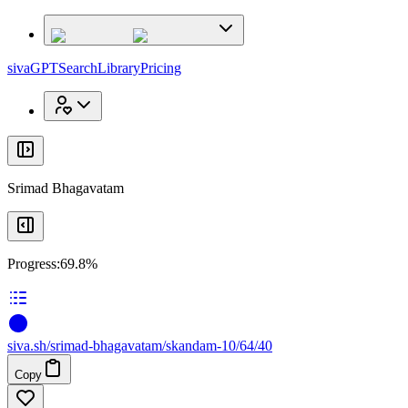
x
x
sivaGPT
Search
Library
Pricing
Srimad Bhagavatam
Progress:
69.8%
siva
.
sh
/srimad-bhagavatam/skandam-10/64/40
Copy