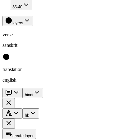
36-40
layers
verse
sanskrit
translation
english
hindi
hk
create layer