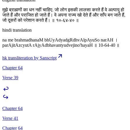
मुझे ब्राह्मणों का धन नहीं चाहिए. जो लोग इसकी लालसा करते हैं वे अल्पायु हो
जाते हैं और पराजित हो जाते हैं। वे अपना राज्य खो देते हैं और साँप बन जाते हैं,
जो दूसरों को परेशान करते हैं। ॥ १०-६४-४० ॥
hindi translation
na me brahmadhanaM bhUyAdyadgRdhvAlpAyuSo narAH ।
parAjitAzcyutA rAjyAdbhavantyudvejino'hayaH ॥ 10-64-40 ॥
hk transliteration by Sanscript
Chapter 64
Verse 39
Chapter 64
Verse 41
Chapter 64