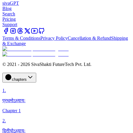
sivaGPT
Blog
Search
Pricing
Support
Terms & Conditions
Privacy Policy
Cancellation & Refund
Shipping
& Exchange
© 2021 - 2026 SivaShakti FutureTech Pvt. Ltd.
chapters
1
.
प्रथमोऽध्यायः
Chapter 1
2
.
द्वितीयोऽध्यायः