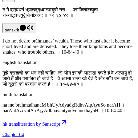
न मे ब्रह्मधनं भूयाद्यद्गृध्वाल्पायुषो नराः । पराजिताश्च्युता
राज्याद्भवन्त्युद्वेजिनोऽहयः ॥ १०-६४-४० ॥
sanskrit
I do not desire brāhmaṇas’ wealth. Those who lust after it become
short-lived and are defeated. They lose their kingdoms and become
snakes, who trouble others. ॥ 10-64-40 ॥
english translation
मुझे ब्राह्मणों का धन नहीं चाहिए. जो लोग इसकी लालसा करते हैं वे अल्पायु हो
जाते हैं और पराजित हो जाते हैं। वे अपना राज्य खो देते हैं और साँप बन जाते हैं,
जो दूसरों को परेशान करते हैं। ॥ १०-६४-४० ॥
hindi translation
na me brahmadhanaM bhUyAdyadgRdhvAlpAyuSo narAH ।
parAjitAzcyutA rAjyAdbhavantyudvejino'hayaH ॥ 10-64-40 ॥
hk transliteration by Sanscript
Chapter 64