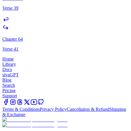
Verse 39
Chapter 64
Verse 41
Home
Library
Docs
sivaGPT
Blog
Search
Pricing
Support
Terms & Conditions
Privacy Policy
Cancellation & Refund
Shipping
& Exchange