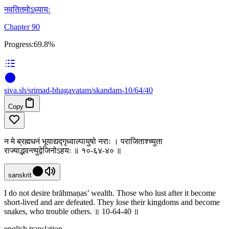
नवतितमोऽध्यायः
Chapter 90
Progress:
69.8%
siva
.
sh
/srimad-bhagavatam/skandam-10/64/40
Copy
न मे ब्रह्मधनं भूयाद्यद्गृध्वाल्पायुषो नराः । पराजिताश्च्युता
राज्याद्भवन्त्युद्वेजिनोऽहयः ॥ १०-६४-४० ॥
sanskrit
I do not desire brāhmaṇas’ wealth. Those who lust after it become
short-lived and are defeated. They lose their kingdoms and become
snakes, who trouble others. ॥ 10-64-40 ॥
english translation